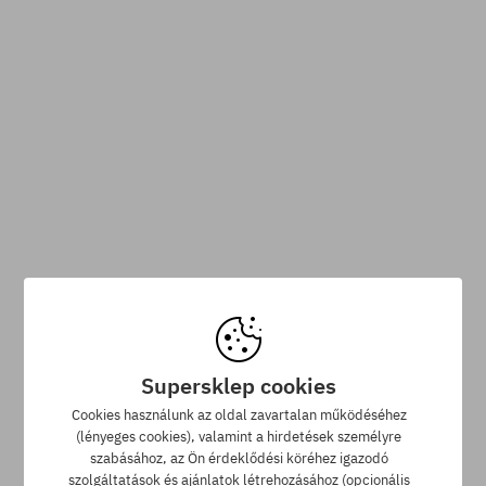
Iratkozzon fel hírlevelünkre és 5% kedvezményt kap!
Supersklep cookies
Cookies használunk az oldal zavartalan működéséhez
(lényeges cookies), valamint a hirdetések személyre
szabásához, az Ön érdeklődési köréhez igazodó
szolgáltatások és ajánlatok létrehozásához (opcionális