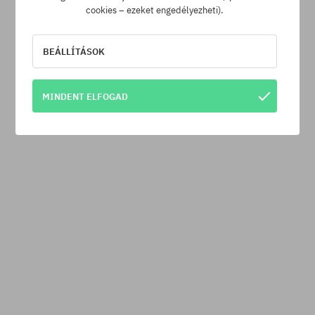
cookies – ezeket engedélyezheti).
BEÁLLÍTÁSOK
MINDENT ELFOGAD
Férfi Snowboard Burton The Throwback
50300 Ft
-30%
72290 Ft
A TERMÉK ELFOGYOTT
SuperClub hűségprogram
Ingyenes szállítás
Legjobb ár garancia