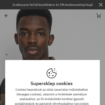
Iratkozzon fel hírlevelünkre és 5% kedvezményt kap!
Supersklep cookies
Cookies használunk az oldal zavartalan működéséhez
(lényeges cookies), valamint a hirdetések személyre
szabásához, az Ön érdeklődési köréhez igazodó
szolgáltatások és ajánlatok létrehozásához (opcionális