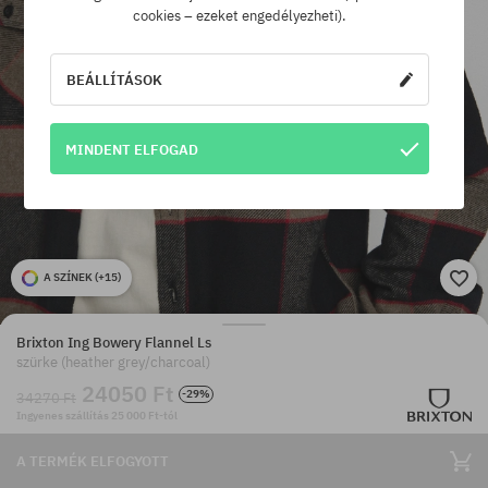
cookies – ezeket engedélyezheti).
BEÁLLÍTÁSOK
MINDENT ELFOGAD
A SZÍNEK (
+15
)
Brixton Ing Bowery Flannel Ls
szürke (heather grey/charcoal)
24050 Ft
-29%
34270 Ft
Ingyenes szállítás 25 000 Ft-tól
A TERMÉK ELFOGYOTT