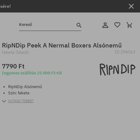
ésére!
Kereső
RipNDip Peek A Nermal Boxers Alsónemű
ID
294563
fekete (black)
7790 Ft
Ingyenes szállítás 25 000 Ft-tól
RipNDip Alsónemű
Szín: fekete
MUTASS TÖBBET