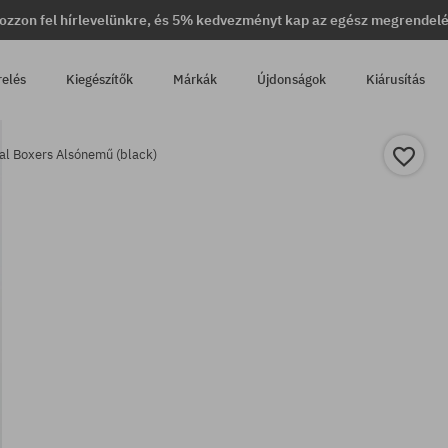
ozzon fel hírlevelünkre, és 5% kedvezményt kap az egész megrendel
relés
Kiegészítők
Márkák
Újdonságok
Kiárusítás
l Boxers Alsónemű (black)