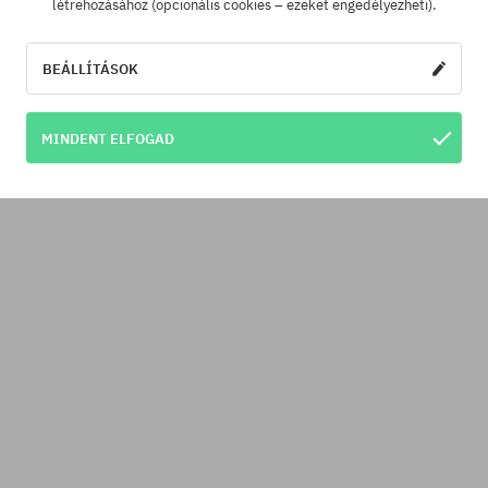
létrehozásához (opcionális cookies – ezeket engedélyezheti).
BEÁLLÍTÁSOK
MINDENT ELFOGAD