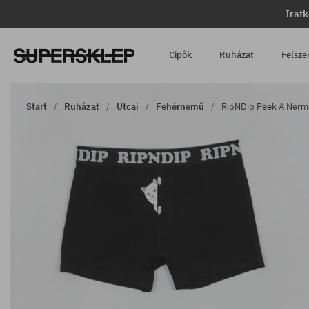
Iratk
Cipők
Ruházat
Felsze
Start
Ruházat
Utcai
Fehérnemű
RipNDip Peek A Nerma