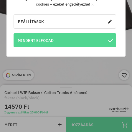
cookies – ezeket engedélyezheti).
BEÁLLÍTÁSOK
MINDENT ELFOGAD
A SZÍNEK (
+2
)
Carhartt WIP Bokserki Cotton Trunks Alsónemű
fekete (black/black)
14570 Ft
Ingyenes szállítás 25 000 Ft-tól
MÉRET
HOZZÁADÁS