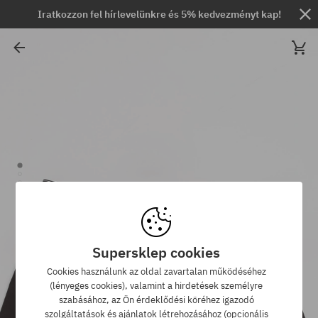
Iratkozzon fel hírlevelünkre és 5% kedvezményt kap!
Supersklep cookies
Cookies használunk az oldal zavartalan működéséhez
(lényeges cookies), valamint a hirdetések személyre
szabásához, az Ön érdeklődési köréhez igazodó
szolgáltatások és ajánlatok létrehozásához (opcionális