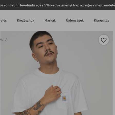
ozzon fel hírlevelünkre, és 5% kedvezményt kap az egész megrendel
relés
Kiegészítők
Márkák
Újdonságok
Kiárusítás
hite)