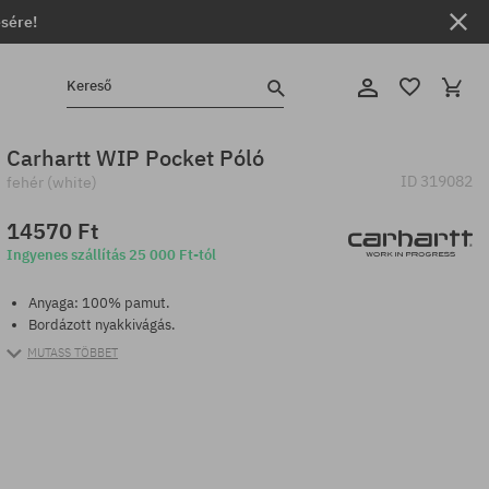
ésére!
Kereső
Carhartt WIP Pocket Póló
ID
319082
fehér (white)
14570 Ft
Ingyenes szállítás 25 000 Ft-tól
Anyaga: 100% pamut.
Bordázott nyakkivágás.
MUTASS TÖBBET