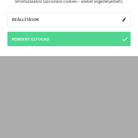
létrehozásához (opcionális cookies – ezeket engedélyezheti).
BEÁLLÍTÁSOK
MINDENT ELFOGAD