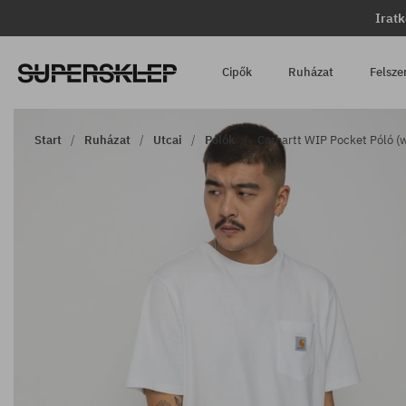
Iratk
Cipők
Ruházat
Felsze
Start
Ruházat
Utcai
Pólók
Carhartt WIP Pocket Póló (w