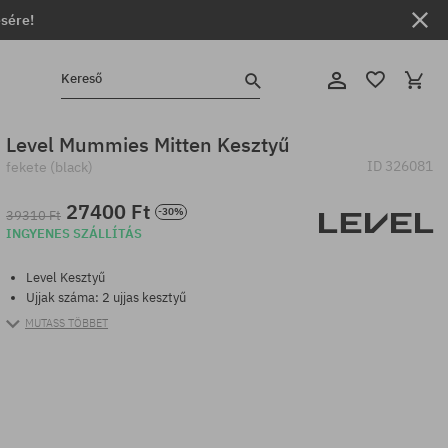
ésére!
Kereső
Level Mummies Mitten Kesztyű
ID
326081
fekete (black)
27400 Ft
-30%
39310 Ft
INGYENES SZÁLLÍTÁS
Level Kesztyű
Ujjak száma: 2 ujjas kesztyű
MUTASS TÖBBET