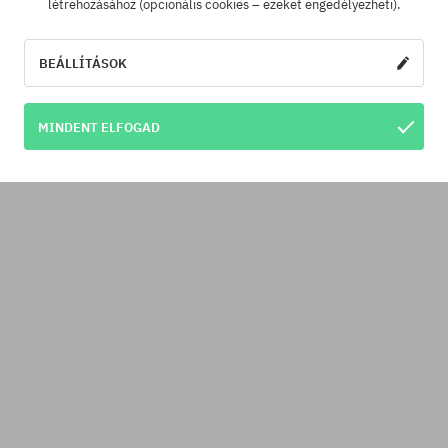
létrehozásához (opcionális cookies – ezeket engedélyezheti).
BEÁLLÍTÁSOK
MINDENT ELFOGAD