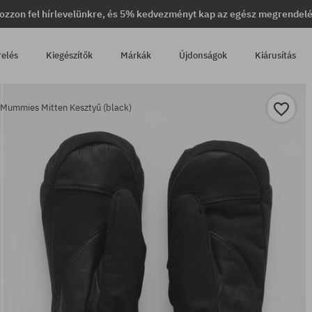
ozzon fel hírlevelünkre, és 5% kedvezményt kap az egész megrendel
relés
Kiegészítők
Márkák
Újdonságok
Kiárusítás
 Mummies Mitten Kesztyű (black)