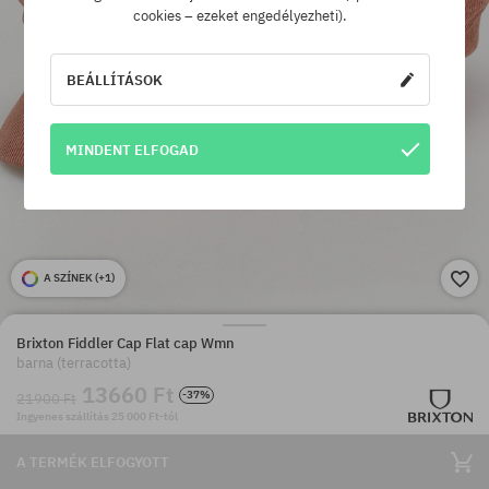
cookies – ezeket engedélyezheti).
BEÁLLÍTÁSOK
MINDENT ELFOGAD
A SZÍNEK (
+1
)
Brixton Fiddler Cap Flat cap Wmn
barna (terracotta)
13660 Ft
-37%
21900 Ft
Ingyenes szállítás 25 000 Ft-tól
A TERMÉK ELFOGYOTT