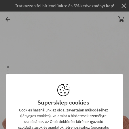
Iratkozzon fel hírlevelünkre és 5% kedvezményt kap!
Supersklep cookies
Cookies használunk az oldal zavartalan működéséhez
(lényeges cookies), valamint a hirdetések személyre
szabásához, az Ön érdeklődési köréhez igazodó
szolgáltatások és ajánlatok létrehozásához (opcionális