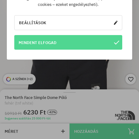
cookies – ezeket engedélyezheti).
BEÁLLÍTÁSOK
MINDENT ELFOGAD
A SZÍNEK (
+2
)
The North Face Simple Dome Póló
fehér (tnf white)
6230 Ft
-42%
10910 Ft
Ingyenes szállítás 25 000 Ft-tól
MÉRET
HOZZÁADÁS