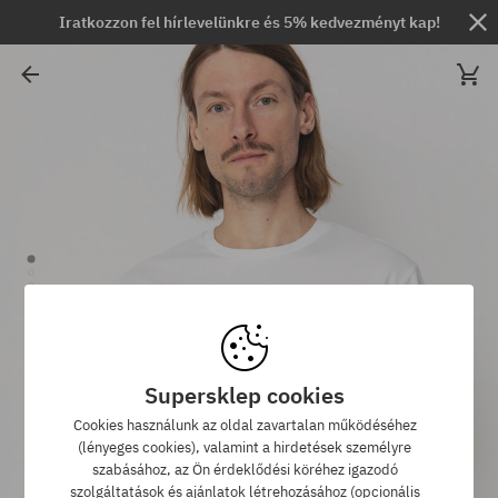
Iratkozzon fel hírlevelünkre és 5% kedvezményt kap!
Supersklep cookies
Cookies használunk az oldal zavartalan működéséhez
(lényeges cookies), valamint a hirdetések személyre
szabásához, az Ön érdeklődési köréhez igazodó
szolgáltatások és ajánlatok létrehozásához (opcionális