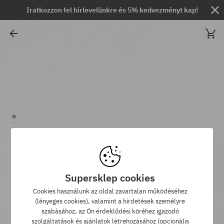
Iratkozzon fel hírlevelünkre és 5% kedvezményt kap!
Supersklep cookies
Cookies használunk az oldal zavartalan működéséhez
(lényeges cookies), valamint a hirdetések személyre
szabásához, az Ön érdeklődési köréhez igazodó
szolgáltatások és ajánlatok létrehozásához (opcionális