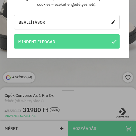
cookies – ezeket engedélyezheti).
BEÁLLÍTÁSOK
MINDENT ELFOGAD
A SZÍNEK (
+4
)
Cipők Converse As 1 Pro Ox
fehér (off white/black)
31980 Ft
-32%
47550 Ft
INGYENES SZÁLLÍTÁS
MÉRET
HOZZÁADÁS