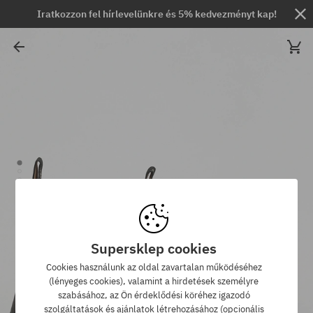
Iratkozzon fel hírlevelünkre és 5% kedvezményt kap!
Supersklep cookies
Cookies használunk az oldal zavartalan működéséhez
(lényeges cookies), valamint a hirdetések személyre
szabásához, az Ön érdeklődési köréhez igazodó
szolgáltatások és ajánlatok létrehozásához (opcionális