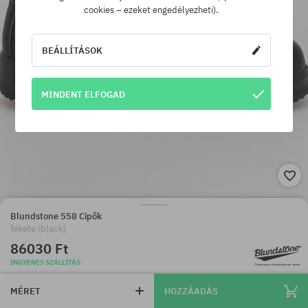
cookies – ezeket engedélyezheti).
BEÁLLÍTÁSOK
MINDENT ELFOGAD
Blundstone 558 Cipők
fekete (black)
86030 Ft
INGYENES SZÁLLÍTÁS
MÉRET
HOZZÁADÁS