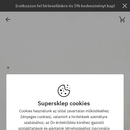
Iratkozzon fel hírlevelünkre és 5% kedvezményt kap!
Supersklep cookies
Cookies használunk az oldal zavartalan működéséhez
(lényeges cookies), valamint a hirdetések személyre
szabásához, az Ön érdeklődési köréhez igazodó
szolgáltatások és ajánlatok létrehozásához (opcionális