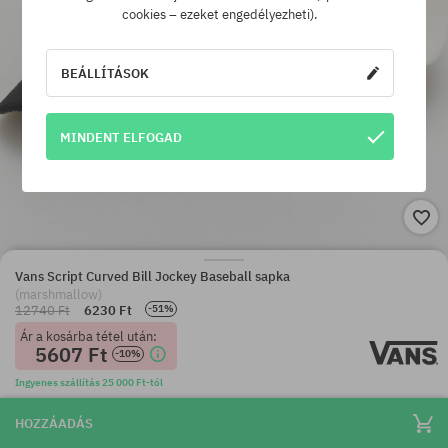
cookies – ezeket engedélyezheti).
BEÁLLÍTÁSOK
MINDENT ELFOGAD
Vans Script Curved Bill Jockey Baseball sapka
(marshmallow)
12740 Ft
6230 Ft
-51%
Ár a kosárba tétel után:
5607 Ft
-10%
Ingyenes szállítás 25 000 Ft-tól
HOZZÁADÁS