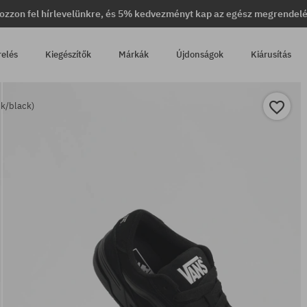
ozzon fel hírlevelünkre, és 5% kedvezményt kap az egész megrendel
relés
Kiegészítők
Márkák
Újdonságok
Kiárusítás
ck/black)