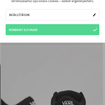
létrehozásához (opcionális cookies – ezeket engedélyezheti).
BEÁLLÍTÁSOK
MINDENT ELFOGAD