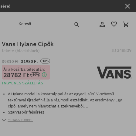
ésére!
Kereső
Vans Hylane Cipők
ID
348809
fekete (black/black)
39310 Ft
31980 Ft
-18%
Ár a kosárba tétel után:
28782 Ft
-10%
INGYENES SZÁLLÍTÁS
A Hylane modell a kosártalppal és az egyedi, sűrű V-szövésű
textúrával újradefiniálja a régimódi esztétikát. Az eredmény? Egy
cipő, amely nem hiányozhat a szekrényéből. ...
Szarvasbőr felsőrész
MUTASS TÖBBET