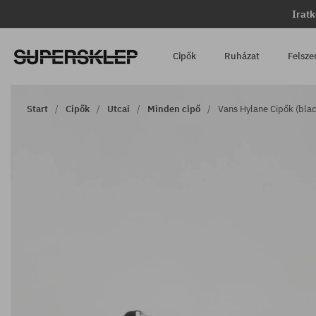
Iratk
Cipők
Ruházat
Felsze
Start
Cipők
Utcai
Minden cipő
Vans Hylane Cipők (bla