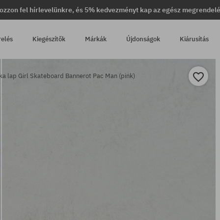
ozzon fel hírlevelünkre, és 5% kedvezményt kap az egész megrendel
relés
Kiegészítők
Márkák
Újdonságok
Kiárusítás
a lap Girl Skateboard Bannerot Pac Man (pink)