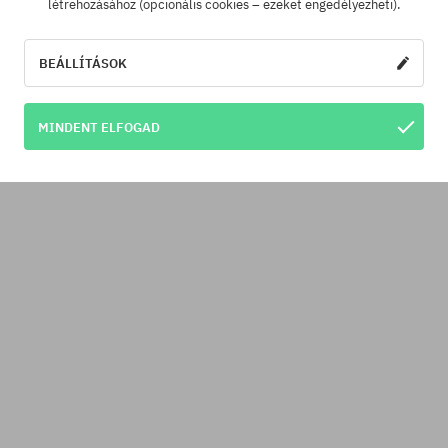
létrehozásához (opcionális cookies – ezeket engedélyezheti).
BEÁLLÍTÁSOK
MINDENT ELFOGAD