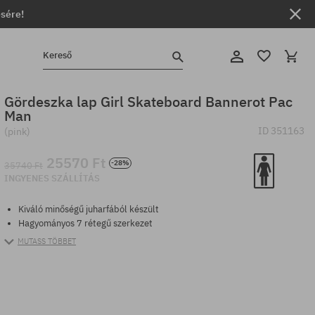
ésére!
Kereső
Gördeszka lap Girl Skateboard Bannerot Pac
Man
ID
351163
(pink)
25570 Ft
-28%
35740 Ft
INGYENES SZÁLLÍTÁS
Kiváló minőségű juharfából készült
Hagyományos 7 rétegű szerkezet
MUTASS TÖBBET