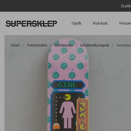
Iratk
Cipők
Ruházat
Felsze
Start
Felszerelés
Gördeszka
Gördeszka lapok
Gördeszk