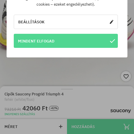
cookies – ezeket engedélyezheti).
BEÁLLÍTÁSOK
MINDENT ELFOGAD
Cipők Saucony Progrid Triumph 4
fehér (white/fluo)
42060 Ft
-42%
73210 Ft
INGYENES SZÁLLÍTÁS
MÉRET
HOZZÁADÁS