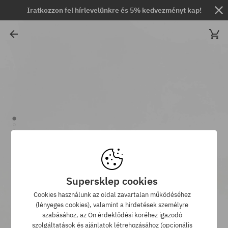
Iratkozzon fel hírlevelünkre és 5% kedvezményt kap!
Supersklep cookies
Cookies használunk az oldal zavartalan működéséhez
(lényeges cookies), valamint a hirdetések személyre
szabásához, az Ön érdeklődési köréhez igazodó
szolgáltatások és ajánlatok létrehozásához (opcionális