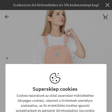
Iratkozzon fel hírlevelünkre és 5% kedvezményt kap!
Supersklep cookies
Cookies használunk az oldal zavartalan működéséhez
(lényeges cookies), valamint a hirdetések személyre
szabásához, az Ön érdeklődési köréhez igazodó
szolgáltatások és ajánlatok létrehozásához (opcionális