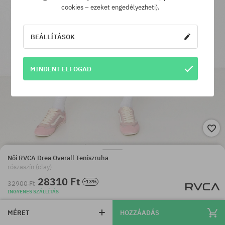
cookies – ezeket engedélyezheti).
BEÁLLÍTÁSOK
MINDENT ELFOGAD
Női RVCA Drea Overall Teniszruha
rószaszín (clay)
28310 Ft
-13%
32900 Ft
INGYENES SZÁLLÍTÁS
MÉRET
HOZZÁADÁS