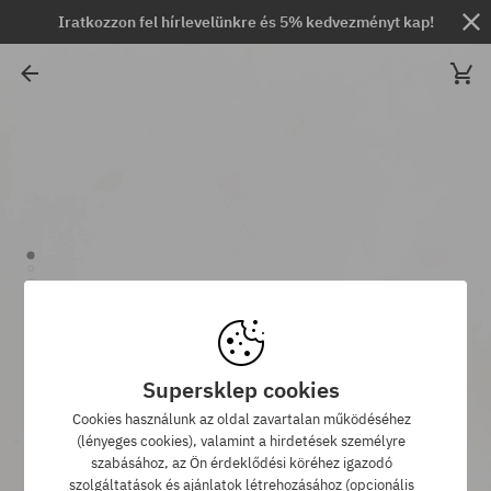
Iratkozzon fel hírlevelünkre és 5% kedvezményt kap!
Supersklep cookies
Cookies használunk az oldal zavartalan működéséhez
(lényeges cookies), valamint a hirdetések személyre
szabásához, az Ön érdeklődési köréhez igazodó
szolgáltatások és ajánlatok létrehozásához (opcionális