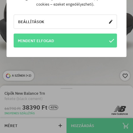
cookies – ezeket engedélyezheti).
BEÁLLÍTÁSOK
MINDENT ELFOGAD
A SZÍNEK (
+2
)
Cipők New Balance Trn
fekete (black cement)
38390 Ft
-42%
66790 Ft
INGYENES SZÁLLÍTÁS
MÉRET
HOZZÁADÁS