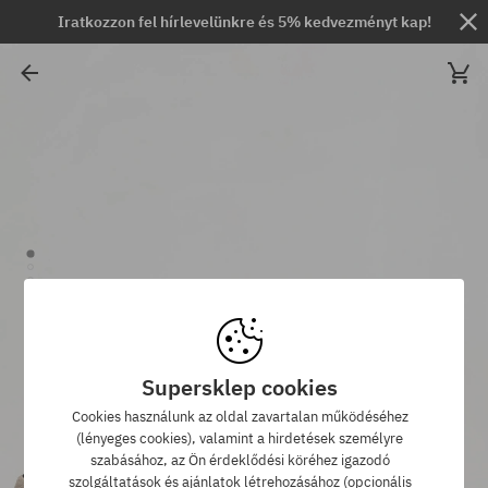
Iratkozzon fel hírlevelünkre és 5% kedvezményt kap!
Supersklep cookies
Cookies használunk az oldal zavartalan működéséhez
(lényeges cookies), valamint a hirdetések személyre
szabásához, az Ön érdeklődési köréhez igazodó
szolgáltatások és ajánlatok létrehozásához (opcionális