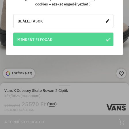
cookies – ezeket engedélyezheti).
BEÁLLÍTÁSOK
MINDENT ELFOGAD
A SZÍNEK (
+15
)
Vans X Odessey Skate Rowan 2 Cipők
kék/bézs (mushroom)
25570 Ft
-30%
36560 Ft
INGYENES SZÁLLÍTÁS
A TERMÉK ELFOGYOTT