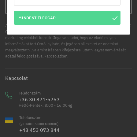
FELIRATKOZÁS
MINDENT ELFOGAD
Az Ön személyes adatainak kezelője a COOL SPORT DISTRIBUTION SP Z
O O, székhelye: Modlniczka, ul. Handlowców 2. Személyes adatait
marketing célokból kezelik. Joga van tudni, hogy az eladó milyen
információkat tart Önről nyilván, és jogában áll ezeket az adatokat
megváltoztatni, valamint írásban kifejezésre juttatni egyet nem értését
adatai feldolgozásával kapcsolatban.
Kapcsolat
Telefonszám
+36 30 871-5757
Hétfő-Péntek: 8:00 - 16:00-ig
Telefonszám
(українською мовою)
+48 453 073 844