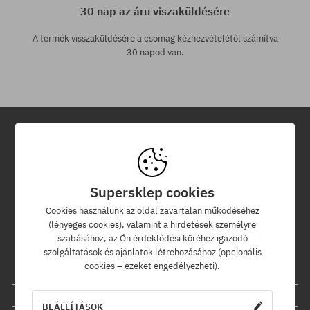
30 nap az áru viszaküldésére
A termék visszaküldésére a csomag kézhezvételétől számítva
30 napod van.
Hírlevél
Iratkozz fel hírlevelünkre és értesülj az elsők között új termékeinkről
Supersklep cookies
és kedvezményeinkről!
Cookies használunk az oldal zavartalan működéséhez
Ráadásul kapsz egy -5% kedvezménykódot az egész
(lényeges cookies), valamint a hirdetések személyre
rendelésedre!
szabásához, az Ön érdeklődési köréhez igazodó
szolgáltatások és ajánlatok létrehozásához (opcionális
cookies – ezeket engedélyezheti).
Az e-mail címed
BEÁLLÍTÁSOK