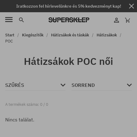
Iratkozzon fel hírlevelünkre és 5% kedvezményt kap!
Start
Kiegészítők
Hátizsákok és táskák
Hátizsákok
POC
Hátizsákok POC női
SZŰRÉS
SORREND
A termékek száma: 0 / 0
Nincs találat.