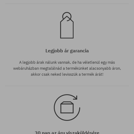
Legjobb ár garancia
A legjobb árak nálunk vannak, de ha véletlenül egy más
webáruházban megtalálnád a termékünket alacsonyabb áron,
akkor csak neked levisszük a termék árát!
30 nap az áru viszaküldésére