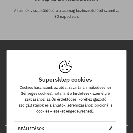
A termék visszaküldésére a csomag kézhezvételétől számítva
30 napod van.
Hírlevél
Iratkozz fel hírlevelünkre és értesülj az elsők között új termékeinkről
Supersklep cookies
és kedvezményeinkről!
Ráadásul kapsz egy -5% kedvezménykódot az egész
Cookies használunk az oldal zavartalan működéséhez
rendelésedre!
(lényeges cookies), valamint a hirdetések személyre
szabásához, az Ön érdeklődési köréhez igazodó
szolgáltatások és ajánlatok létrehozásához (opcionális
Az e-mail címed
cookies – ezeket engedélyezheti).
BEÁLLÍTÁSOK
FELIRATKOZÁS