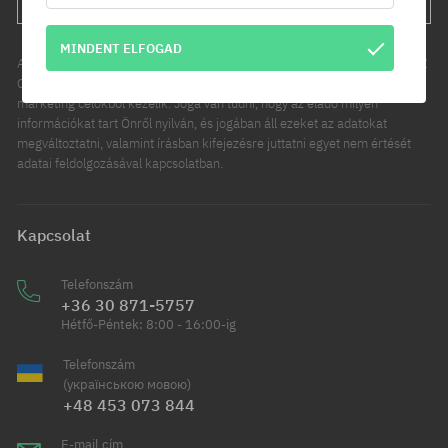
MINDENT ELFOGAD
Az Ön személyes adatainak kezelője a COOL SPORT DISTRIBUTION SP Z
O O, székhelye: Modlniczka, ul. Handlowców 2. Személyes adatait
marketing célokból kezelik. Joga van tudni, hogy az eladó milyen
információkat tart Önről nyilván, és jogában áll ezeket az adatokat
megváltoztatni, valamint írásban kifejezésre juttatni egyet nem értését
adatai feldolgozásával kapcsolatban.
Kapcsolat
Telefonszám
+36 30 871-5757
Hétfő-Péntek: 8:00 - 16:00-ig
Telefonszám
(українською мовою)
+48 453 073 844
E-mail cím