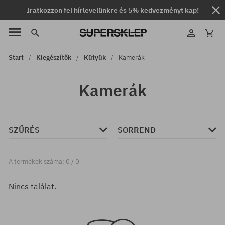
Iratkozzon fel hírlevelünkre és 5% kedvezményt kap!
Start
Kiegészítők
Kütyük
Kamerák
Kamerák
SZŰRÉS
SORREND
A termékek száma: 0 / 0
Nincs találat.