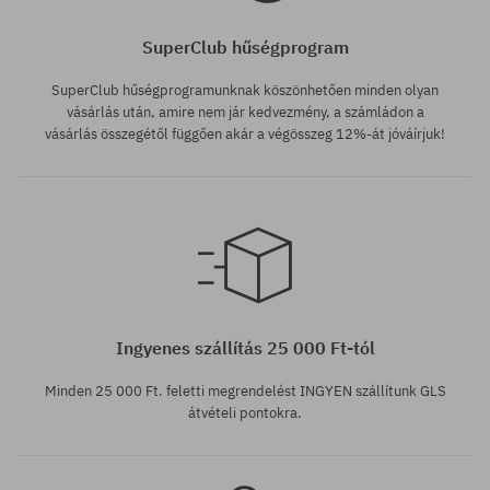
SuperClub hűségprogram
SuperClub hűségprogramunknak köszönhetően minden olyan
vásárlás után, amire nem jár kedvezmény, a számládon a
vásárlás összegétől függően akár a végösszeg 12%-át jóváírjuk!
Elérhető méretek:
S
Ingyenes szállítás 25 000 Ft-tól
Minden 25 000 Ft. feletti megrendelést INGYEN szállítunk GLS
átvételi pontokra.