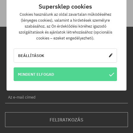
30 napod van.
Supersklep cookies
Cookies használunk az oldal zavartalan működéséhez
(lényeges cookies), valamint a hirdetések személyre
szabásához, az Ön érdeklődési köréhez igazodó
szolgáltatások és ajánlatok létrehozásához (opcionális
cookies – ezeket engedélyezheti).
Hírlevél
BEÁLLÍTÁSOK
Iratkozz fel hírlevelünkre és értesülj az elsők között új termékeinkről
és kedvezményeinkről!
Ráadásul kapsz egy -5% kedvezménykódot az egész
MINDENT ELFOGAD
rendelésedre!
Az e-mail címed
FELIRATKOZÁS