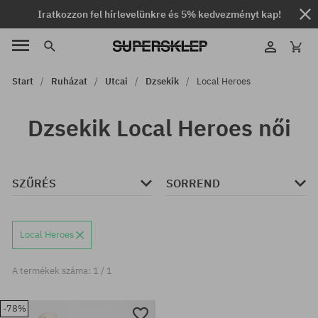
Iratkozzon fel hírlevelünkre és 5% kedvezményt kap!
Start
Ruházat
Utcai
Dzsekik
Local Heroes
Dzsekik Local Heroes női
SZŰRÉS
SORREND
Local Heroes
A termékek száma: 1 / 1
-78%