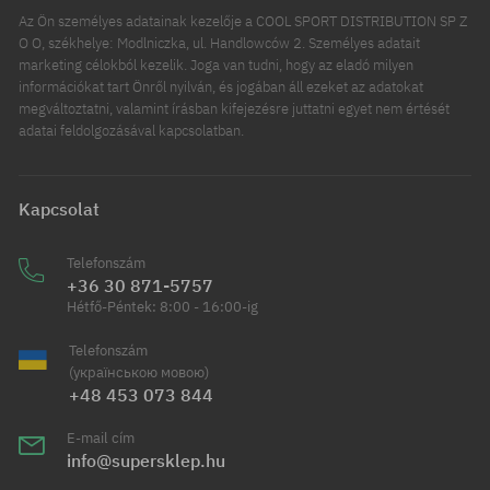
Az Ön személyes adatainak kezelője a COOL SPORT DISTRIBUTION SP Z
O O, székhelye: Modlniczka, ul. Handlowców 2. Személyes adatait
marketing célokból kezelik. Joga van tudni, hogy az eladó milyen
információkat tart Önről nyilván, és jogában áll ezeket az adatokat
megváltoztatni, valamint írásban kifejezésre juttatni egyet nem értését
adatai feldolgozásával kapcsolatban.
Kapcsolat
Telefonszám
+36 30 871-5757
Hétfő-Péntek: 8:00 - 16:00-ig
Telefonszám
(українською мовою)
+48 453 073 844
E-mail cím
info@supersklep.hu