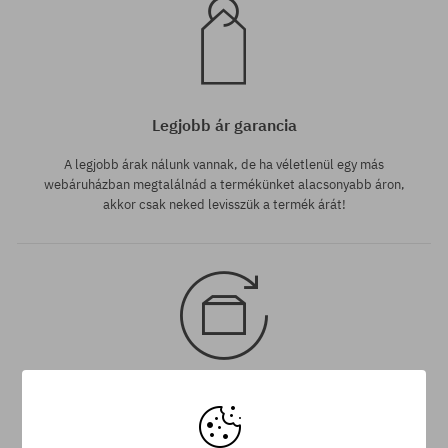
Legjobb ár garancia
A legjobb árak nálunk vannak, de ha véletlenül egy más
webáruházban megtalálnád a termékünket alacsonyabb áron,
akkor csak neked levisszük a termék árát!
30 nap az áru viszaküldésére
A termék visszaküldésére a csomag kézhezvételétől számítva