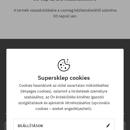
A termék visszaküldésére a csomag kézhezvételétől számítva
30 napod van.
Hírlevél
Iratkozz fel hírlevelünkre és értesülj az elsők között új termékeinkről
Supersklep cookies
és kedvezményeinkről!
Ráadásul kapsz egy -5% kedvezménykódot az egész
Cookies használunk az oldal zavartalan működéséhez
rendelésedre!
(lényeges cookies), valamint a hirdetések személyre
szabásához, az Ön érdeklődési köréhez igazodó
szolgáltatások és ajánlatok létrehozásához (opcionális
Az e-mail címed
cookies – ezeket engedélyezheti).
BEÁLLÍTÁSOK
FELIRATKOZÁS