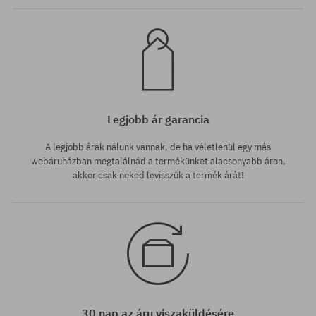
Legjobb ár garancia
A legjobb árak nálunk vannak, de ha véletlenül egy más
webáruházban megtalálnád a termékünket alacsonyabb áron,
akkor csak neked levisszük a termék árát!
30 nap az áru viszaküldésére