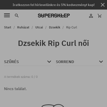
Iratkozzon fel hírlevelünkre és 5% kedvezményt kap!
Start
Ruházat
Utcai
Dzsekik
Rip Curl
Dzsekik Rip Curl női
SZŰRÉS
SORREND
A termékek száma: 0 / 0
Nincs találat.