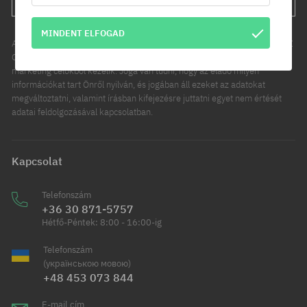
MINDENT ELFOGAD
Az Ön személyes adatainak kezelője a COOL SPORT DISTRIBUTION SP Z
O O, székhelye: Modlniczka, ul. Handlowców 2. Személyes adatait
marketing célokból kezelik. Joga van tudni, hogy az eladó milyen
információkat tart Önről nyilván, és jogában áll ezeket az adatokat
megváltoztatni, valamint írásban kifejezésre juttatni egyet nem értését
adatai feldolgozásával kapcsolatban.
Kapcsolat
Telefonszám
+36 30 871-5757
Hétfő-Péntek: 8:00 - 16:00-ig
Telefonszám
(українською мовою)
+48 453 073 844
E-mail cím