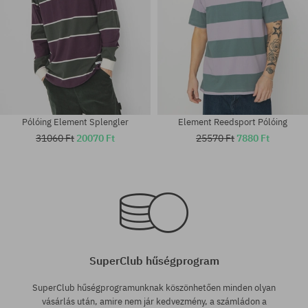
Pólóing Element Splengler
Element Reedsport Pólóing
31060 Ft
20070 Ft
25570 Ft
7880 Ft
Elérhető méretek:
Elérhető méretek:
S; M; L; XL
S; M; L; XL
SuperClub hűségprogram
SuperClub hűségprogramunknak köszönhetően minden olyan
vásárlás után, amire nem jár kedvezmény, a számládon a