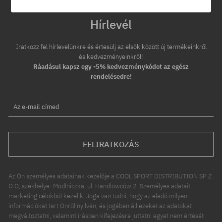
Hírlevél
Iratkozz fel hírlevelünkre és értesülj az elsők között új termékeinkről
és kedvezményeinkről!
Ráadásul kapsz egy -5% kedvezménykódot az egész
rendelésedre!
Az e-mail címed
FELIRATKOZÁS
Az Ön személyes adatainak kezelője a COOL SPORT DISTRIBUTION SP Z
O O, székhelye: Modlniczka, ul. Handlowców 2. Személyes adatait
marketing célokból kezelik. Joga van tudni, hogy az eladó milyen
információkat tart Önről nyilván, és jogában áll ezeket az adatokat
megváltoztatni, valamint írásban kifejezésre juttatni egyet nem értését