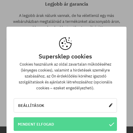
Legjobb ár garancia
A legjobb árak nálunk vannak, de ha véletlenül egy más
webáruházban megtalálnád a termékünket alacsonyabb áron,
akkor csak neked levisszük a termék árát!
Supersklep cookies
Cookies használunk az oldal zavartalan működéséhez
(lényeges cookies), valamint a hirdetések személyre
szabásához, az Ön érdeklődési köréhez igazodó
szolgáltatások és ajánlatok létrehozásához (opcionális
30 nap az áru viszaküldésére
cookies – ezeket engedélyezheti).
A termék visszaküldésére a csomag kézhezvételétől számítva
30 napod van.
BEÁLLÍTÁSOK
MINDENT ELFOGAD