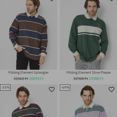
Pólóing Element Splengler
Pólóing Element Sbxe Please
31060 Ft
20070 Ft
32900 Ft
21900 Ft
-35%
-69%