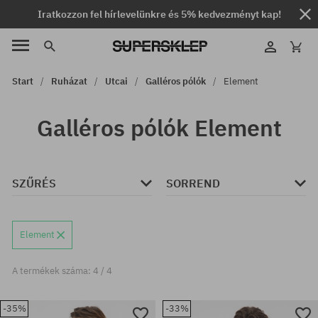
Iratkozzon fel hírlevelünkre és 5% kedvezményt kap!
Start
Ruházat
Utcai
Galléros pólók
Element
Galléros pólók Element
SZŰRÉS
SORREND
Element
A termékek száma: 4 / 4
-35%
-33%