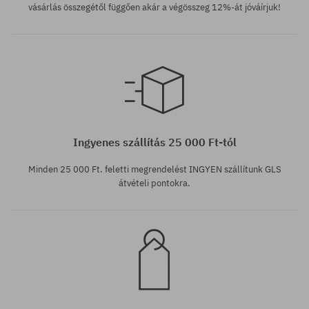
vásárlás összegétől függően akár a végösszeg 12%-át jóváírjuk!
Elérhető méretek:
Elérhető méretek:
S; M; L; XL
S
Ingyenes szállítás 25 000 Ft-tól
Minden 25 000 Ft. feletti megrendelést INGYEN szállítunk GLS
átvételi pontokra.