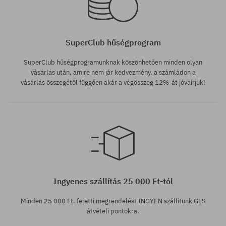
SuperClub hűségprogram
SuperClub hűségprogramunknak köszönhetően minden olyan
vásárlás után, amire nem jár kedvezmény, a számládon a
vásárlás összegétől függően akár a végösszeg 12%-át jóváírjuk!
Elérhető méretek:
XS
Ingyenes szállítás 25 000 Ft-tól
Minden 25 000 Ft. feletti megrendelést INGYEN szállítunk GLS
átvételi pontokra.