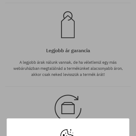
Legjobb ár garancia
A legjobb árak nálunk vannak, de ha véletlenül egy más
webáruházban megtalálnád a termékünket alacsonyabb áron,
akkor csak neked levisszük a termék árát!
30 nap az áru viszaküldésére