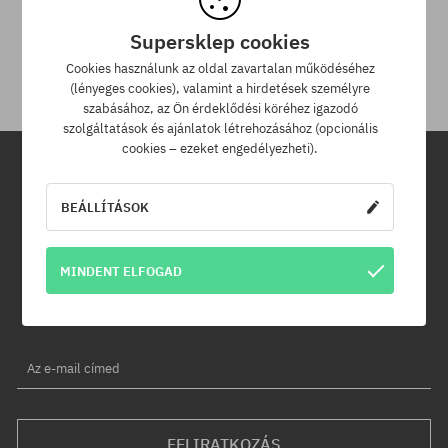
A termék visszaküldésére a csomag kézhezvételétől számítva
Supersklep cookies
30 napod van.
Cookies használunk az oldal zavartalan működéséhez
(lényeges cookies), valamint a hirdetések személyre
szabásához, az Ön érdeklődési köréhez igazodó
szolgáltatások és ajánlatok létrehozásához (opcionális
cookies – ezeket engedélyezheti).
Hírlevél
BEÁLLÍTÁSOK
Iratkozz fel hírlevelünkre és értesülj az elsők között új termékeinkről
és kedvezményeinkről!
MINDENT ELFOGAD
Ráadásul kapsz egy -5% kedvezménykódot az egész
rendelésedre!
Az e-mail címed
FELIRATKOZÁS