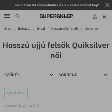
Iratkozzon fel hírlevelünkre és 5% kedvezményt kap!
Start
Ruházat
Utcai
Hosszú ujjú felsők
Quiksilver
Hosszú ujjú felsők Quiksilver
női
SZŰRÉS
SORREND
Quiksilver
A termékek száma: 1 / 1