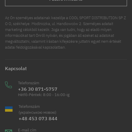
Az Ön személyes adatainak kezelője a COOL SPORT DISTRIBUTION SP Z
O O, székhelye: Modlniczka, ul. Handlowców 2. Személyes adatait
marketing célokból kezelik. Joga van tudni, hogy az eladó milyen
információkat tart Önről nyilván, és jogában áll ezeket az adatokat
megváltoztatni, valamint írásban kifejezésre juttatni egyet nem értését
adatai feldolgozásával kapcsolatban.
Kapcsolat
Telefonszám
+36 30 871-5757
Hétfő-Péntek: 8:00 - 16:00-ig
Telefonszám
(українською мовою)
+48 453 073 844
E-mail cím