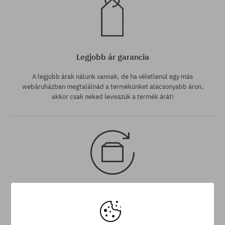
Legjobb ár garancia
A legjobb árak nálunk vannak, de ha véletlenül egy más
webáruházban megtalálnád a termékünket alacsonyabb áron,
akkor csak neked levisszük a termék árát!
30 nap az áru viszaküldésére
A termék visszaküldésére a csomag kézhezvételétől számítva
30 napod van.