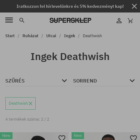
Iratkozzon fel hírlevelünkre és 5% kedvezményt kap!
Start
Ruházat
Utcai
Ingek
Deathwish
Ingek Deathwish
SZŰRÉS
SORREND
Deathwish
A termékek száma: 2 / 2
New
New