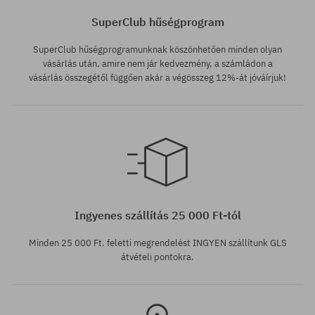
SuperClub hűségprogram
SuperClub hűségprogramunknak köszönhetően minden olyan
vásárlás után, amire nem jár kedvezmény, a számládon a
vásárlás összegétől függően akár a végösszeg 12%-át jóváírjuk!
Elérhető méretek:
Elérhető méretek:
M; L; XL
L; XL
Ingyenes szállítás 25 000 Ft-tól
Minden 25 000 Ft. feletti megrendelést INGYEN szállítunk GLS
átvételi pontokra.