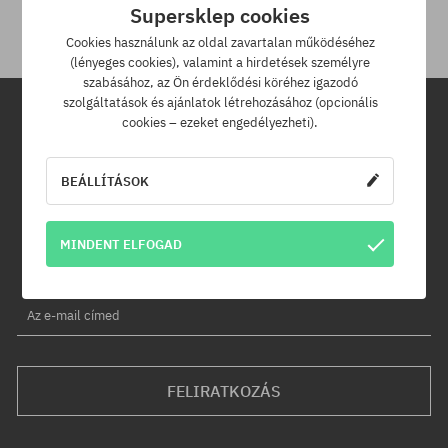
Supersklep cookies
Cookies használunk az oldal zavartalan működéséhez
(lényeges cookies), valamint a hirdetések személyre
szabásához, az Ön érdeklődési köréhez igazodó
szolgáltatások és ajánlatok létrehozásához (opcionális
cookies – ezeket engedélyezheti).
Hírlevél
BEÁLLÍTÁSOK
Iratkozz fel hírlevelünkre és értesülj az elsők között új termékeinkről
és kedvezményeinkről!
Ráadásul kapsz egy -5% kedvezménykódot az egész
MINDENT ELFOGAD
rendelésedre!
Az e-mail címed
FELIRATKOZÁS