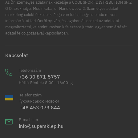
Az Ön személyes adatainak kezelője a COOL SPORT DISTRIBUTION SP Z
O O, székhelye: Modlniczka, ul. Handlowców 2. Személyes adatait
marketing célokból kezelik. Joga van tudni, hogy az eladó milyen
információkat tart Önről nyilván, és jogában áll ezeket az adatokat
megváltoztatni, valamint írásban kifejezésre juttatni egyet nem értését
adatai feldolgozásával kapcsolatban.
Kapcsolat
Telefonszám
+36 30 871-5757
Hétfő-Péntek: 8:00 - 16:00-ig
Telefonszám
(українською мовою)
+48 453 073 844
E-mail cím
info@supersklep.hu