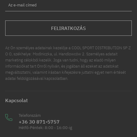
Az e-mail címed
FELIRATKOZÁS
Az Ön személyes adatainak kezelője a COOL SPORT DISTRIBUTION SP Z
O O, székhelye: Modlniczka, ul. Handlowców 2. Személyes adatait
marketing célokból kezelik. Joga van tudni, hogy az eladó milyen
információkat tart Önről nyilván, és jogában áll ezeket az adatokat
megváltoztatni, valamint írásban kifejezésre juttatni egyet nem értését
adatai feldolgozásával kapcsolatban.
Kapcsolat
Telefonszám
+36 30 871-5757
Hétfő-Péntek: 8:00 - 16:00-ig