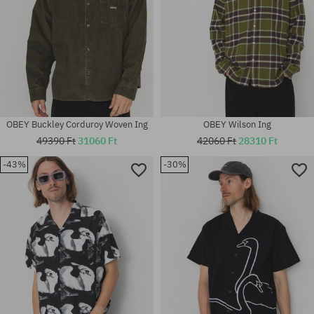
OBEY Buckley Corduroy Woven Ing
OBEY Wilson Ing
49390 Ft
31060 Ft
42060 Ft
28310 Ft
-43%
-30%
Elérhető méretek:
Elérhető méretek:
M; L; XL
XL