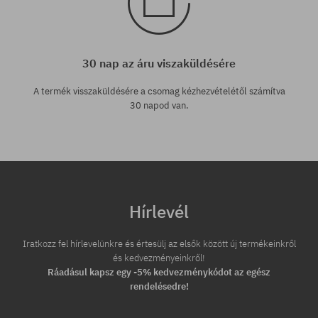
30 nap az áru viszaküldésére
A termék visszaküldésére a csomag kézhezvételétől számítva
30 napod van.
Hírlevél
Iratkozz fel hírlevelünkre és értesülj az elsők között új termékeinkről
és kedvezményeinkről!
Ráadásul kapsz egy -5% kedvezménykódot az egész
rendelésedre!