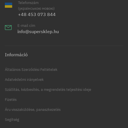
Telefonszám
(українською мовою)
+48 453 073 844
E-mail cím
info@supersklep.hu
Információ
Általános Szerződési Feltételek
Adatvédelmi irányelvek
Szállítás, kézbesítés, a megrendelés teljesítési ideje
Fizetés
Áru visszaküldése, panaszkezelés
Segítség