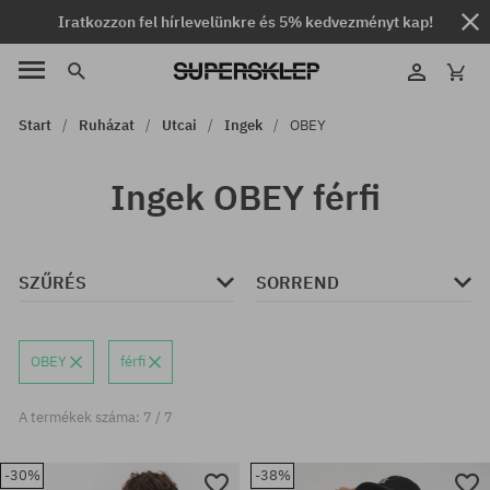
Iratkozzon fel hírlevelünkre és 5% kedvezményt kap!
Start
Ruházat
Utcai
Ingek
OBEY
Ingek OBEY férfi
SZŰRÉS
SORREND
OBEY
férfi
A termékek száma: 7 / 7
-30%
-38%