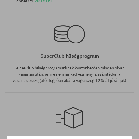
35640 Ft
20070 Ft
Elérhető méretek:
Elérhető méretek:
M; L; XL
M; L; XL
SuperClub hűségprogram
SuperClub hűségprogramunknak köszönhetően minden olyan
vásárlás után, amire nem jár kedvezmény, a számládon a
vásárlás összegétől függően akár a végösszeg 12%-át jóváírjuk!
Elérhető méretek:
M