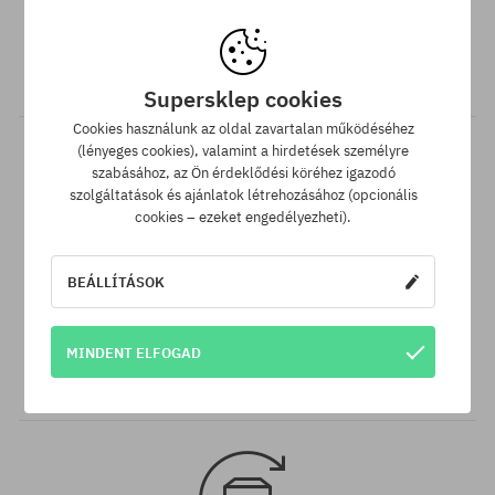
Ingyenes szállítás 25 000 Ft-tól
Minden 25 000 Ft. feletti megrendelést INGYEN szállítunk GLS
átvételi pontokra.
Supersklep cookies
Cookies használunk az oldal zavartalan működéséhez
(lényeges cookies), valamint a hirdetések személyre
szabásához, az Ön érdeklődési köréhez igazodó
szolgáltatások és ajánlatok létrehozásához (opcionális
cookies – ezeket engedélyezheti).
BEÁLLÍTÁSOK
Legjobb ár garancia
A legjobb árak nálunk vannak, de ha véletlenül egy más
MINDENT ELFOGAD
webáruházban megtalálnád a termékünket alacsonyabb áron,
akkor csak neked levisszük a termék árát!