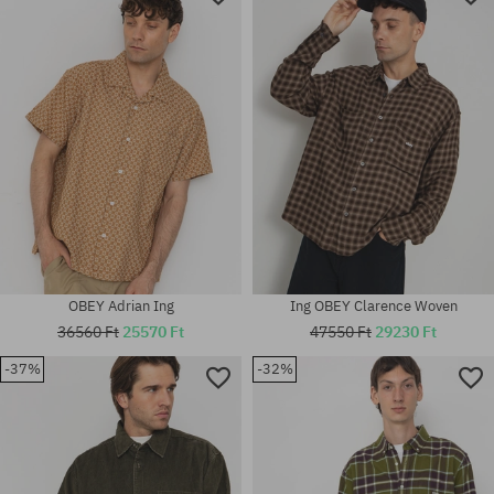
OBEY Adrian Ing
Ing OBEY Clarence Woven
36560 Ft
25570 Ft
47550 Ft
29230 Ft
-37%
-32%