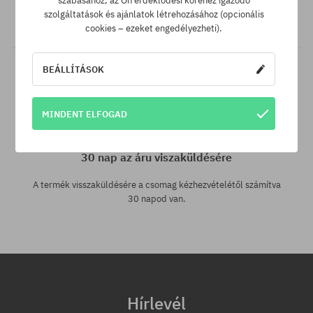
szabásához, az Ön érdeklődési köréhez igazodó
webáruházban megtalálnád a termékünket alacsonyabb áron,
szolgáltatások és ajánlatok létrehozásához (opcionális
akkor csak neked levisszük a termék árát!
cookies – ezeket engedélyezheti).
BEÁLLÍTÁSOK
MINDENT ELFOGAD
30 nap az áru viszaküldésére
A termék visszaküldésére a csomag kézhezvételétől számítva
30 napod van.
Hírlevél