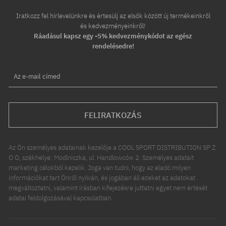
Iratkozz fel hírlevelünkre és értesülj az elsők között új termékeinkről
és kedvezményeinkről!
Ráadásul kapsz egy -5% kedvezménykódot az egész
rendelésedre!
Az e-mail címed
FELIRATKOZÁS
Az Ön személyes adatainak kezelője a COOL SPORT DISTRIBUTION SP Z
O O, székhelye: Modlniczka, ul. Handlowców 2. Személyes adatait
marketing célokból kezelik. Joga van tudni, hogy az eladó milyen
információkat tart Önről nyilván, és jogában áll ezeket az adatokat
megváltoztatni, valamint írásban kifejezésre juttatni egyet nem értését
adatai feldolgozásával kapcsolatban.