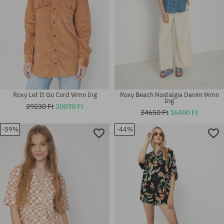
Roxy Let It Go Cord Wmn Ing
Roxy Beach Nostalgia Denim Wmn
Ing
29230 Ft
20070 Ft
24650 Ft
16400 Ft
-59%
-44%
Elérhető méretek:
Elérhető méretek:
XS; S; M
XS; S; M