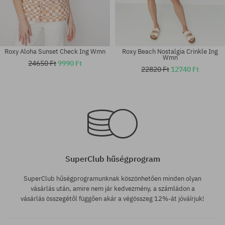
Roxy Aloha Sunset Check Ing Wmn
Roxy Beach Nostalgia Crinkle Ing
Wmn
24650 Ft
9990 Ft
22820 Ft
12740 Ft
Elérhető méretek:
Elérhető méretek:
M
L
SuperClub hűségprogram
SuperClub hűségprogramunknak köszönhetően minden olyan
vásárlás után, amire nem jár kedvezmény, a számládon a
vásárlás összegétől függően akár a végösszeg 12%-át jóváírjuk!