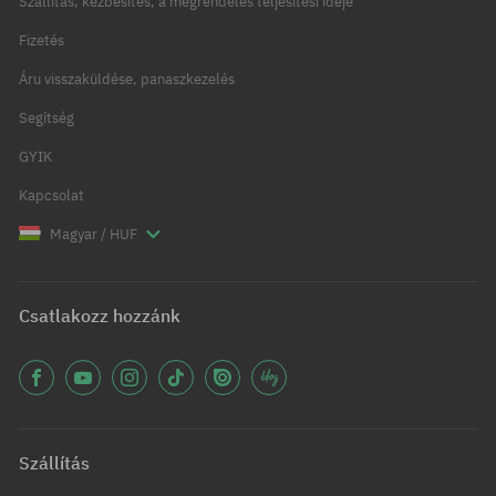
Szállítás, kézbesítés, a megrendelés teljesítési ideje
Fizetés
Áru visszaküldése, panaszkezelés
Segítség
GYIK
Kapcsolat
Magyar / HUF
Csatlakozz hozzánk
Szállítás