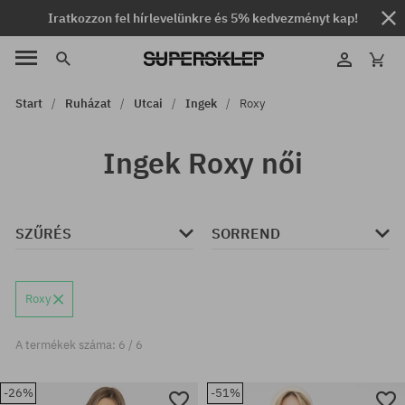
Iratkozzon fel hírlevelünkre és 5% kedvezményt kap!
Start
Ruházat
Utcai
Ingek
Roxy
Ingek Roxy női
SZŰRÉS
SORREND
Roxy
A termékek száma: 6 / 6
-26%
-51%