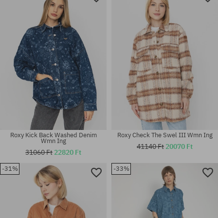
Roxy Kick Back Washed Denim
Roxy Check The Swel III Wmn Ing
Wmn Ing
41140 Ft
20070 Ft
31060 Ft
22820 Ft
-31%
-33%