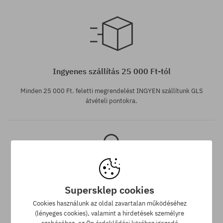
Elérhető méretek:
Elérhető méretek:
XS
XS
Ingyenes szállítás 25 000 Ft-tól
Minden 25 000 Ft. feletti megrendelést INGYEN szállítunk GLS
átvételi pontokra.
Supersklep cookies
Legjobb ár garancia
Cookies használunk az oldal zavartalan működéséhez
(lényeges cookies), valamint a hirdetések személyre
A legjobb árak nálunk vannak, de ha véletlenül egy más