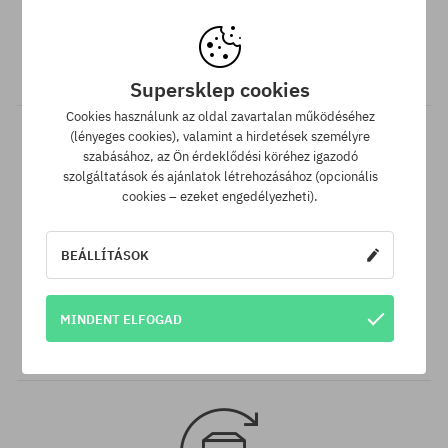
Ingyenes szállítás 25 000 Ft-tól
Minden 25 000 Ft. feletti megrendelést INGYEN szállítunk GLS
átvételi pontokra.
Supersklep cookies
Cookies használunk az oldal zavartalan működéséhez
(lényeges cookies), valamint a hirdetések személyre
szabásához, az Ön érdeklődési köréhez igazodó
szolgáltatások és ajánlatok létrehozásához (opcionális
cookies – ezeket engedélyezheti).
BEÁLLÍTÁSOK
Legjobb ár garancia
A legjobb árak nálunk vannak, de ha véletlenül egy más
MINDENT ELFOGAD
webáruházban megtalálnád a termékünket alacsonyabb áron,
akkor csak neked levisszük a termék árát!