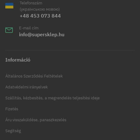
Telefonszám
(українською мовою)
+48 453 073 844
E-mail cím
info@supersklep.hu
Információ
Általános Szerződési Feltételek
Adatvédelmi irányelvek
Szállítás, kézbesítés, a megrendelés teljesítési ideje
Fizetés
Áru visszaküldése, panaszkezelés
Segítség