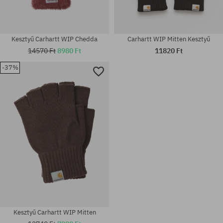
Kesztyű Carhartt WIP Chedda
Carhartt WIP Mitten Kesztyű
14570 Ft
8980 Ft
11820 Ft
-37%
Elérhető méretek:
Elérhető méretek:
M-L; S-M
M-L; S-M
Kesztyű Carhartt WIP Mitten