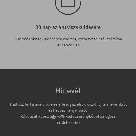
30 nap az áru viszaküldésére
A termék visszaküldésére a csomag kézhezvételétől számítva
30 napod van.
Hírlevél
Iratkozz fel hírlevelünkre és értesülj az elsők között új termékeinkről
és kedvezményeinkről!
Ráadásul kapsz egy -5% kedvezménykódot az egész
rendelésedre!