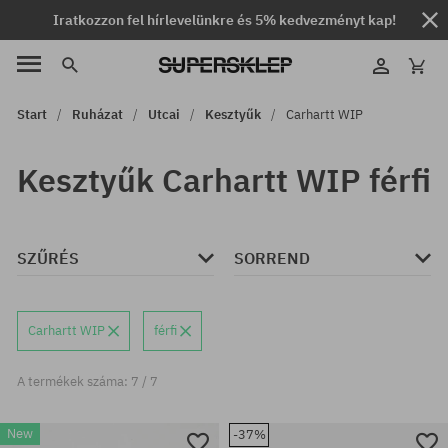
Iratkozzon fel hírlevelünkre és 5% kedvezményt kap!
Start
Ruházat
Utcai
Kesztyűk
Carhartt WIP
Kesztyűk Carhartt WIP férfi
SZŰRÉS
SORREND
Carhartt WIP
férfi
A termékek száma: 7 / 7
New
-37%