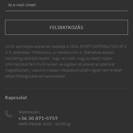
Az e-mail címed
FELIRATKOZÁS
Az Ön személyes adatainak kezelője a COOL SPORT DISTRIBUTION SP Z
O O, székhelye: Modlniczka, ul. Handlowców 2. Személyes adatait
marketing célokból kezelik. Joga van tudni, hogy az eladó milyen
információkat tart Önről nyilván, és jogában áll ezeket az adatokat
megváltoztatni, valamint írásban kifejezésre juttatni egyet nem értését
adatai feldolgozásával kapcsolatban.
Kapcsolat
Telefonszám
+36 30 871-5757
Hétfő-Péntek: 8:00 - 16:00-ig