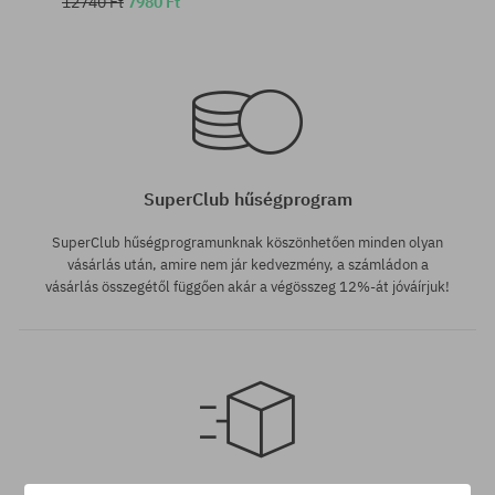
12740 Ft
7980 Ft
Elérhető méretek:
Elérhető méretek:
M-L
M-L; S-M
SuperClub hűségprogram
SuperClub hűségprogramunknak köszönhetően minden olyan
vásárlás után, amire nem jár kedvezmény, a számládon a
vásárlás összegétől függően akár a végösszeg 12%-át jóváírjuk!
Elérhető méretek:
S-M