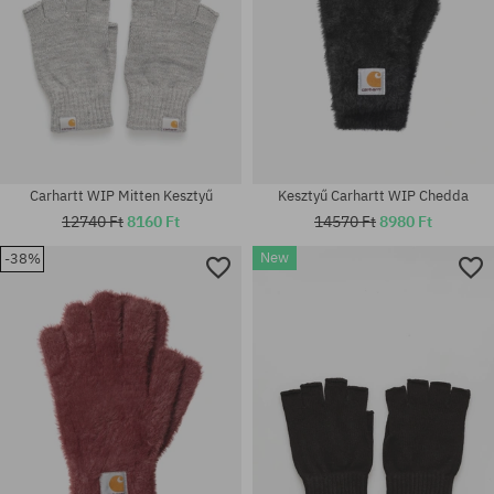
Carhartt WIP Mitten Kesztyű
Kesztyű Carhartt WIP Chedda
12740 Ft
8160 Ft
14570 Ft
8980 Ft
New
-38%
Elérhető méretek:
Elérhető méretek:
L-XL; M-L; S-M
M-L; S-M