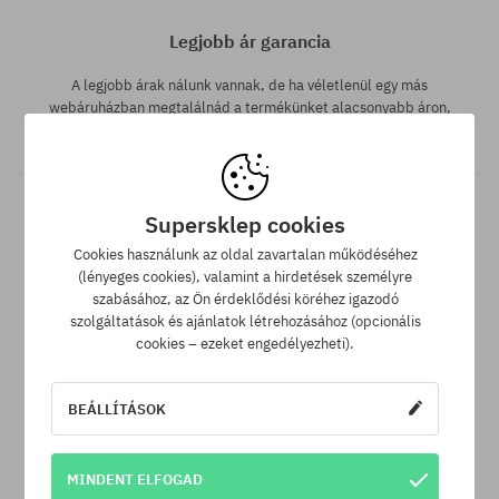
Legjobb ár garancia
A legjobb árak nálunk vannak, de ha véletlenül egy más
webáruházban megtalálnád a termékünket alacsonyabb áron,
akkor csak neked levisszük a termék árát!
Supersklep cookies
Cookies használunk az oldal zavartalan működéséhez
(lényeges cookies), valamint a hirdetések személyre
szabásához, az Ön érdeklődési köréhez igazodó
szolgáltatások és ajánlatok létrehozásához (opcionális
cookies – ezeket engedélyezheti).
30 nap az áru viszaküldésére
A termék visszaküldésére a csomag kézhezvételétől számítva
BEÁLLÍTÁSOK
30 napod van.
MINDENT ELFOGAD