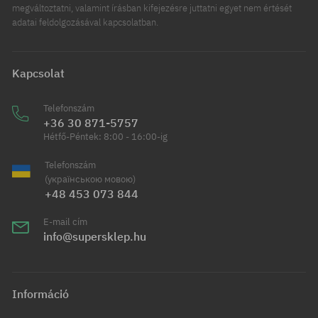
megváltoztatni, valamint írásban kifejezésre juttatni egyet nem értését
adatai feldolgozásával kapcsolatban.
Kapcsolat
Telefonszám
+36 30 871-5757
Hétfő-Péntek: 8:00 - 16:00-ig
Telefonszám
(українською мовою)
+48 453 073 844
E-mail cím
info@supersklep.hu
Információ