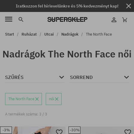
Iratkozzon fel hírlevelünkre és 5% kedvezményt kap!
Start
Ruházat
Utcai
Nadrágok
The North Face
Nadrágok The North Face női
SZŰRÉS
SORREND
The North Face
női
A termékek száma: 3 / 3
-3%
-30%