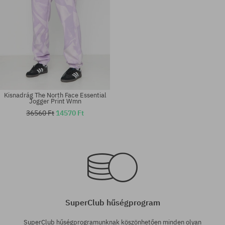
Kisnadrág The North Face Essential
Jogger Print Wmn
36560 Ft
14570 Ft
Elérhető méretek:
Elérhető méretek:
XL
XS; S; M
SuperClub hűségprogram
SuperClub hűségprogramunknak köszönhetően minden olyan