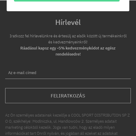
Hírlevél
Iratkozz fel hírlevelünkre és értesülj az elsők között új termékeinkről
és kedvezményeinkről!
Ráadásul kapsz egy -5% kedvezménykódot az egész
rendelésedre!
Az e-mail címed
FELIRATKOZÁS
Az Ön személyes adatainak kezelője a COOL SPORT DISTRIBUTION SP Z
O O, székhelye: Modlniczka, ul. Handlowców 2. Személyes adatait
marketing célokból kezelik. Joga van tudni, hogy az eladó milyen
információkat tart Önről nyilván, és jogában áll ezeket az adatokat