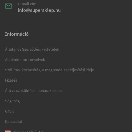
E-mail cím
info@supersklep.hu
Információ
Általános Szerződési Feltételek
Adatvédelmi irányelvek
Szállítás, kézbesítés, a megrendelés teljesítési ideje
Fizetés
Áru visszaküldése, panaszkezelés
Segítség
GYIK
Kapcsolat
Magyar / HUF