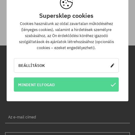
30 nap az áru viszaküldésére
Supersklep cookies
A termék visszaküldésére a csomag kézhezvételétől számítva
30 napod van.
Cookies használunk az oldal zavartalan működéséhez
(lényeges cookies), valamint a hirdetések személyre
szabásához, az Ön érdeklődési köréhez igazodó
szolgáltatások és ajánlatok létrehozásához (opcionális
cookies – ezeket engedélyezheti).
Hírlevél
BEÁLLÍTÁSOK
Iratkozz fel hírlevelünkre és értesülj az elsők között új termékeinkről
MINDENT ELFOGAD
és kedvezményeinkről!
Ráadásul kapsz egy -5% kedvezménykódot az egész
rendelésedre!
Az e-mail címed