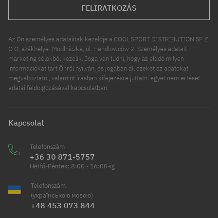
FELIRATKOZÁS
Az Ön személyes adatainak kezelője a COOL SPORT DISTRIBUTION SP Z
O O, székhelye: Modlniczka, ul. Handlowców 2. Személyes adatait
marketing célokból kezelik. Joga van tudni, hogy az eladó milyen
információkat tart Önről nyilván, és jogában áll ezeket az adatokat
megváltoztatni, valamint írásban kifejezésre juttatni egyet nem értését
adatai feldolgozásával kapcsolatban.
Kapcsolat
Telefonszám
+36 30 871-5757
Hétfő-Péntek: 8:00 - 16:00-ig
Telefonszám
(українською мовою)
+48 453 073 844