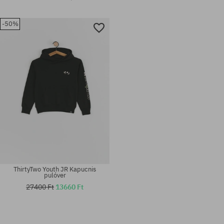
-50%
ThirtyTwo Youth JR Kapucnis
pulóver
27400 Ft
13660 Ft