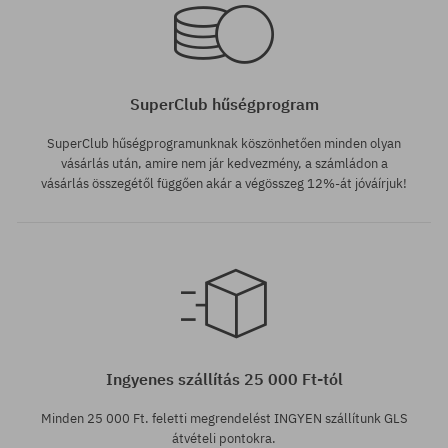
SuperClub hűségprogram
SuperClub hűségprogramunknak köszönhetően minden olyan
vásárlás után, amire nem jár kedvezmény, a számládon a
vásárlás összegétől függően akár a végösszeg 12%-át jóváírjuk!
Elérhető méretek:
142
Ingyenes szállítás 25 000 Ft-tól
Minden 25 000 Ft. feletti megrendelést INGYEN szállítunk GLS
átvételi pontokra.