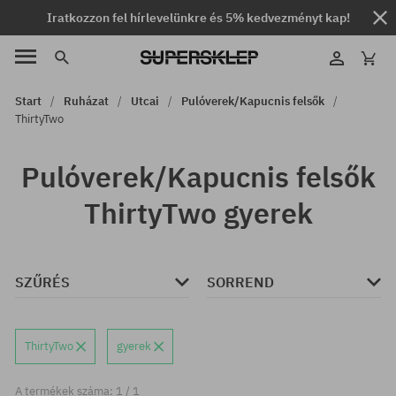
Iratkozzon fel hírlevelünkre és 5% kedvezményt kap!
Start
Ruházat
Utcai
Pulóverek/Kapucnis felsők
ThirtyTwo
Pulóverek/Kapucnis felsők
ThirtyTwo gyerek
SZŰRÉS
SORREND
ThirtyTwo
gyerek
A termékek száma: 1 / 1