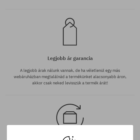
Legjobb ár garancia
A legjobb árak nálunk vannak, de ha véletlenül egy más
webáruházban megtalálnád a termékünket alacsonyabb áron,
akkor csak neked levisszük a termék árát!