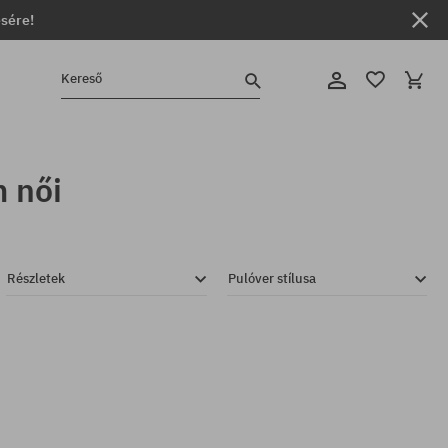
ésére!
Kereső
 női
Részletek
Pulóver stílusa