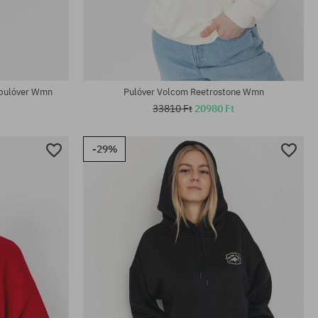
Elérhető méretek:
XS
 pulóver Wmn
Pulóver Volcom Reetrostone Wmn
33810 Ft
20980 Ft
-29%