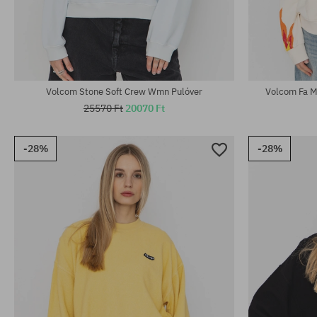
Elérhető méretek:
Elérhető mére
M; L; XL
XL
Volcom Stone Soft Crew Wmn Pulóver
Volcom Fa 
25570 Ft
20070 Ft
-28%
-28%