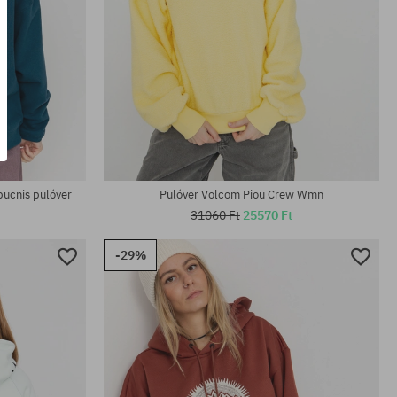
Elérhető méretek:
XS; S
ucnis pulóver
Pulóver Volcom Piou Crew Wmn
31060 Ft
25570 Ft
-29%