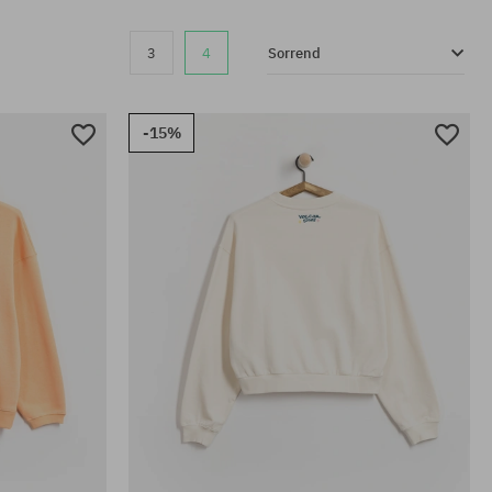
3
4
Sorrend
-15%