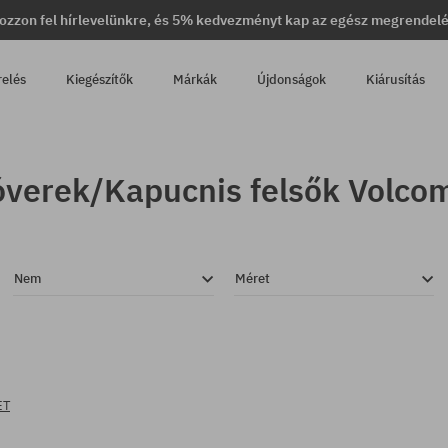
ozzon fel hírlevelünkre, és 5% kedvezményt kap az egész megrendel
relés
Kiegészítők
Márkák
Újdonságok
Kiárusítás
óverek/Kapucnis felsők Volcom
Nem
Méret
ET