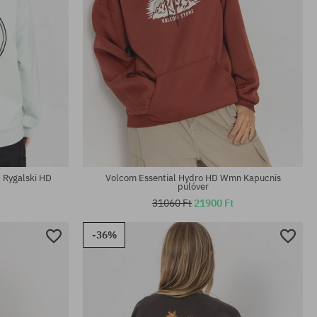
Elérhető méretek:
XS
p Rygalski HD
Volcom Essential Hydro HD Wmn Kapucnis
pulóver
31060 Ft
21900 Ft
-36%