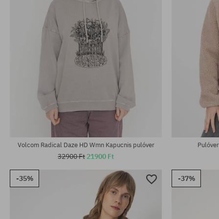
Elérhető méretek:
Elérhető mére
M; L
M
Volcom Radical Daze HD Wmn Kapucnis pulóver
Pulóve
32900 Ft
21900 Ft
-35%
-37%