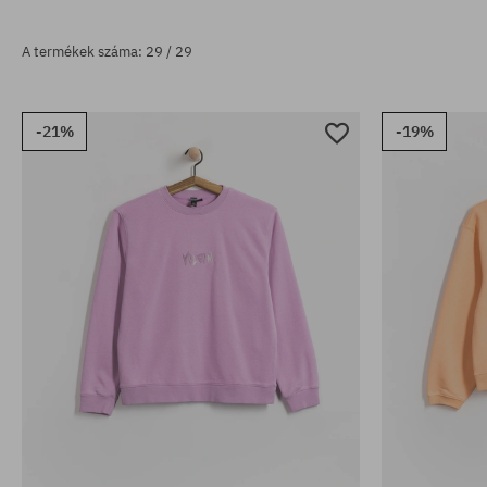
A termékek száma: 29 / 29
-21%
-19%