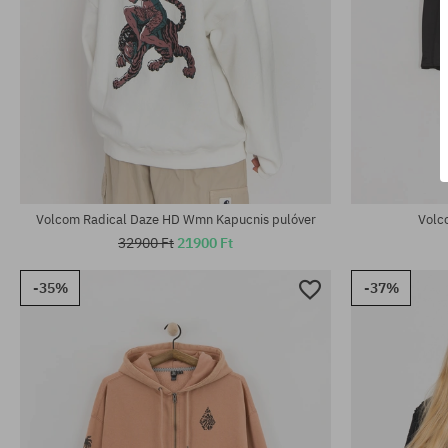
Elérhető méretek:
Elérhető mére
XL
XL
Volcom Radical Daze HD Wmn Kapucnis pulóver
Volc
32900 Ft
21900 Ft
-35%
-37%