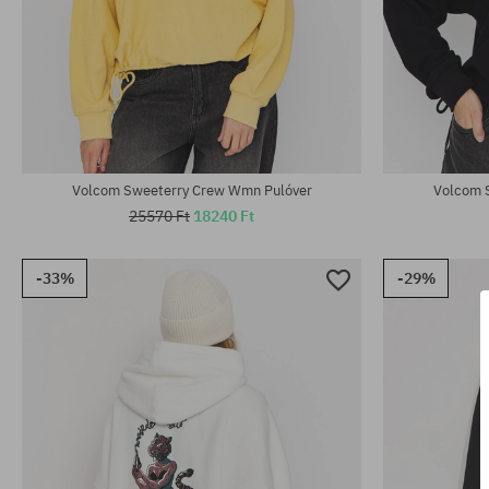
Elérhető méretek:
Elérhető mére
S; M; L
XS; S; M; L; XL
Volcom Sweeterry Crew Wmn Pulóver
Volcom 
25570 Ft
18240 Ft
-33%
-29%