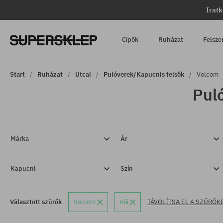
Iratk
Cipők
Ruházat
Felsze
Start
Ruházat
Utcai
Pulóverek/Kapucnis felsők
Volcom
Pul
Márka
Ár
Kapucni
Szín
Választott szűrők
Volcom
női
TÁVOLÍTSA EL A SZŰRŐK