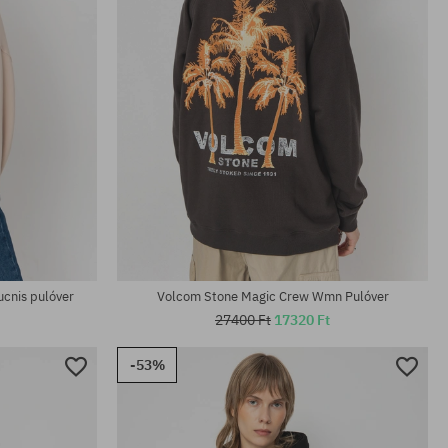
Elérhető méretek:
S; M
cnis pulóver
Volcom Stone Magic Crew Wmn Pulóver
27400 Ft
17320 Ft
-53%