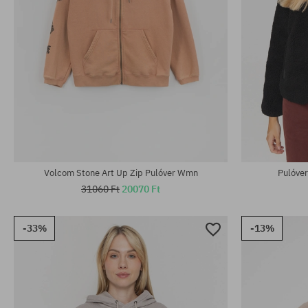
Elérhető méretek:
Elérhető mére
XS
XS; S; M; L; XL
Volcom Stone Art Up Zip Pulóver Wmn
Pulóve
31060 Ft
20070 Ft
-33%
-13%