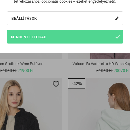
létrehozásához (opcionális cookies – ezeket engedélyezheti).
BEÁLLÍTÁSOK
MINDENT ELFOGAD
tek:
Elérhető méretek:
S
om Gridlock Wmn Pulóver
Volcom Fa Vaderetro HD Wmn Kap
31060 Ft
21900 Ft
31060 Ft
20070 Ft
-42%