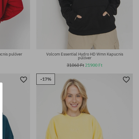
Elérhető méretek:
XS; M
nis pulóver
Volcom Essential Hydro HD Wmn Kapucnis
pulóver
31060 Ft
21900 Ft
-17%