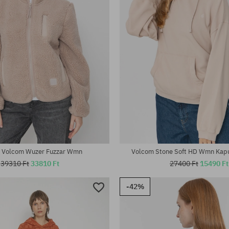
tek:
Elérhető méretek:
XS
r Volcom Wuzer Fuzzar Wmn
Volcom Stone Soft HD Wmn Kapu
39310 Ft
33810 Ft
27400 Ft
15490 Ft
-42%