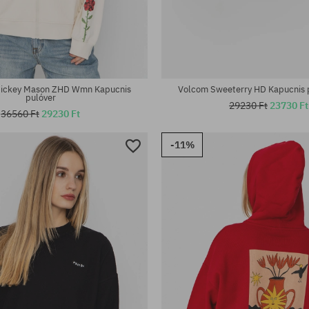
tek:
Elérhető méretek:
M; L; XL
Mickey Mason ZHD Wmn Kapucnis
Volcom Sweeterry HD Kapucnis
pulóver
29230 Ft
23730 Ft
36560 Ft
29230 Ft
-11%