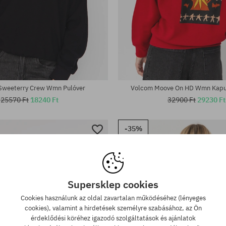
tek:
Elérhető méretek:
L
Sweeterry Crew Wmn Pulóver
Volcom Moove On HD Wmn Kapuc
25570 Ft
18240 Ft
32900 Ft
29230 Ft
-35%
Supersklep cookies
Cookies használunk az oldal zavartalan működéséhez (lényeges
cookies), valamint a hirdetések személyre szabásához, az Ön
érdeklődési köréhez igazodó szolgáltatások és ajánlatok