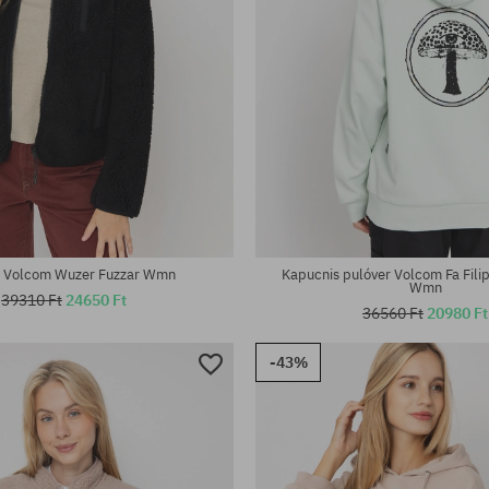
tek:
Elérhető méretek:
XS
r Volcom Wuzer Fuzzar Wmn
Kapucnis pulóver Volcom Fa Fili
Wmn
39310 Ft
24650 Ft
36560 Ft
20980 Ft
-43%