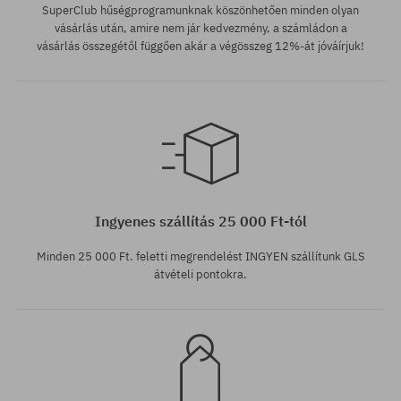
SuperClub hűségprogramunknak köszönhetően minden olyan
vásárlás után, amire nem jár kedvezmény, a számládon a
vásárlás összegétől függően akár a végösszeg 12%-át jóváírjuk!
Elérhető méretek:
Elérhető méretek:
S; L
S; M; L; XL
Ingyenes szállítás 25 000 Ft-tól
Minden 25 000 Ft. feletti megrendelést INGYEN szállítunk GLS
átvételi pontokra.