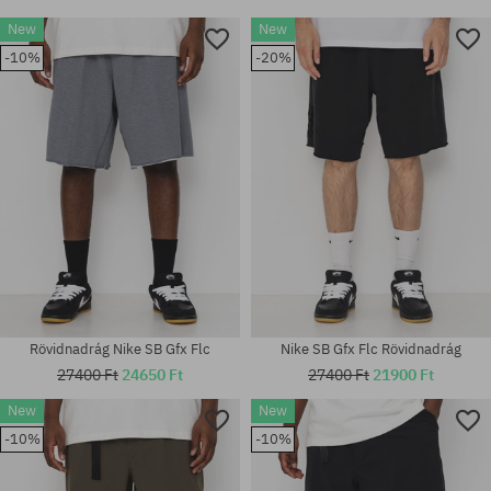
New
New
-10%
-20%
Rövidnadrág Nike SB Gfx Flc
Nike SB Gfx Flc Rövidnadrág
27400 Ft
24650 Ft
27400 Ft
21900 Ft
New
New
-10%
-10%