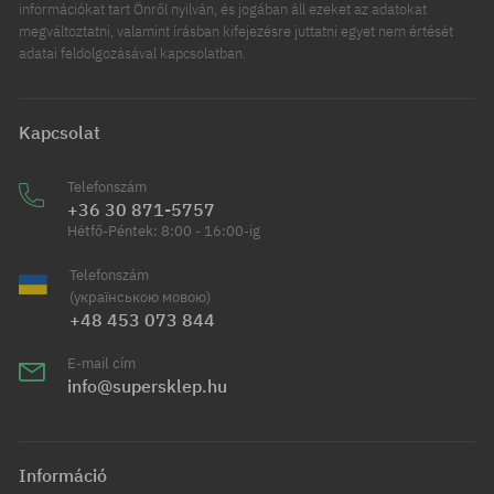
információkat tart Önről nyilván, és jogában áll ezeket az adatokat
megváltoztatni, valamint írásban kifejezésre juttatni egyet nem értését
adatai feldolgozásával kapcsolatban.
Kapcsolat
Telefonszám
+36 30 871-5757
Hétfő-Péntek: 8:00 - 16:00-ig
Telefonszám
(українською мовою)
+48 453 073 844
E-mail cím
info@supersklep.hu
Információ