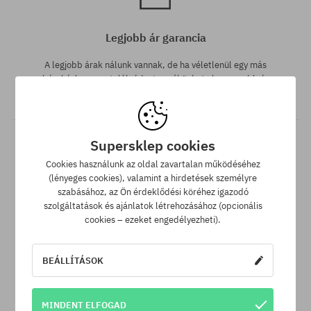
Legjobb ár garancia
A legjobb árak nálunk vannak, de ha véletlenül egy más
webáruházban megtalálnád a termékünket alacsonyabb áron,
akkor csak neked levisszük a termék árát!
Supersklep cookies
Cookies használunk az oldal zavartalan működéséhez
(lényeges cookies), valamint a hirdetések személyre
szabásához, az Ön érdeklődési köréhez igazodó
szolgáltatások és ajánlatok létrehozásához (opcionális
cookies – ezeket engedélyezheti).
30 nap az áru viszaküldésére
A termék visszaküldésére a csomag kézhezvételétől számítva
BEÁLLÍTÁSOK
30 napod van.
MINDENT ELFOGAD