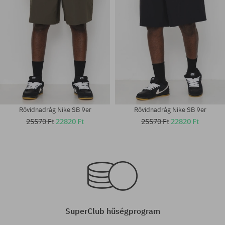
Rövidnadrág Nike SB 9er
Rövidnadrág Nike SB 9er
25570 Ft
22820 Ft
25570 Ft
22820 Ft
Elérhető méretek:
Elérhető méretek:
M; L; XL
S; M; L; XL
SuperClub hűségprogram