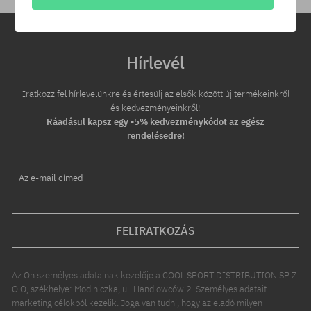
Hírlevél
Iratkozz fel hírlevelünkre és értesülj az elsők között új termékeinkről
és kedvezményeinkről!
Ráadásul kapsz egy -5% kedvezménykódot az egész
rendelésedre!
Az e-mail címed
FELIRATKOZÁS
Az Ön személyes adatainak kezelője a COOL SPORT DISTRIBUTION SP Z
O O, székhelye: Modlniczka, ul. Handlowców 2. Személyes adatait
marketing célokból kezelik. Joga van tudni, hogy az eladó milyen