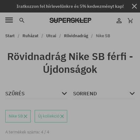
Iratkozzon fel hírlevelünkre és 5% kedvezményt kap!
Start
Ruházat
Utcai
Rövidnadrág
Nike SB
Rövidnadrág Nike SB férfi -
Újdonságok
SZŰRÉS
SORREND
Nike SB
Új kollekció
A termékek száma: 4 / 4