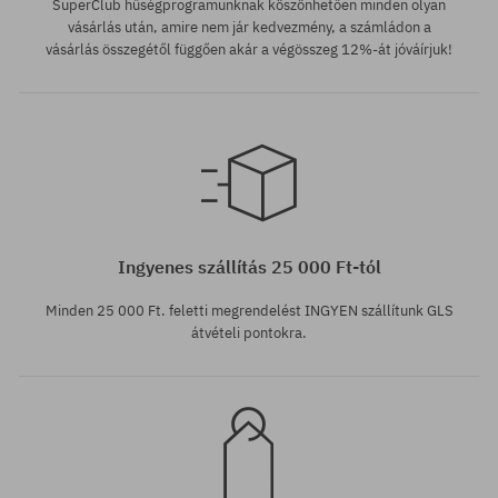
SuperClub hűségprogramunknak köszönhetően minden olyan
vásárlás után, amire nem jár kedvezmény, a számládon a
vásárlás összegétől függően akár a végösszeg 12%-át jóváírjuk!
univerzális méret
univerzális méret
Ingyenes szállítás 25 000 Ft-tól
Minden 25 000 Ft. feletti megrendelést INGYEN szállítunk GLS
átvételi pontokra.