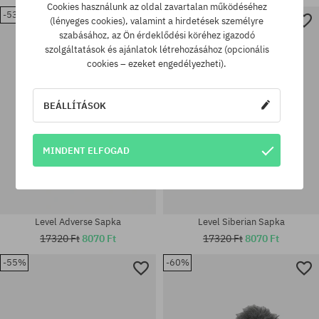
Cookies használunk az oldal zavartalan működéséhez
-53%
-53%
(lényeges cookies), valamint a hirdetések személyre
szabásához, az Ön érdeklődési köréhez igazodó
szolgáltatások és ajánlatok létrehozásához (opcionális
univerzális méret
univerzális méret
cookies – ezeket engedélyezheti).
BEÁLLÍTÁSOK
MINDENT ELFOGAD
Level Adverse Sapka
Level Siberian Sapka
17320 Ft
8070 Ft
17320 Ft
8070 Ft
-55%
-60%
univerzális méret
univerzális méret