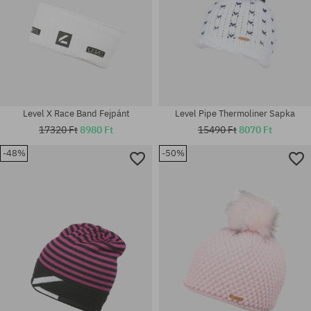
Level X Race Band Fejpánt
Level Pipe Thermoliner Sapka
17320 Ft
8980 Ft
15490 Ft
8070 Ft
-48%
-50%
univerzális méret
univerzális méret