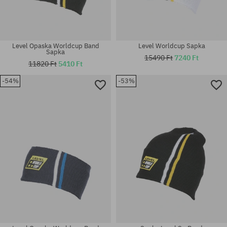
Level Opaska Worldcup Band
Level Worldcup Sapka
Sapka
15490 Ft
7240 Ft
11820 Ft
5410 Ft
-54%
-53%
univerzális méret
univerzális méret