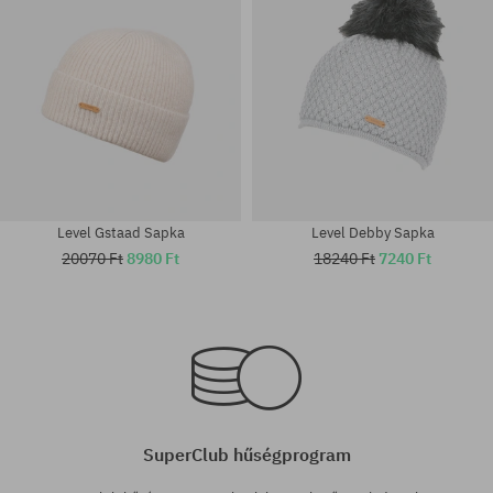
Level Gstaad Sapka
Level Debby Sapka
20070 Ft
8980 Ft
18240 Ft
7240 Ft
univerzális méret
univerzális méret
SuperClub hűségprogram