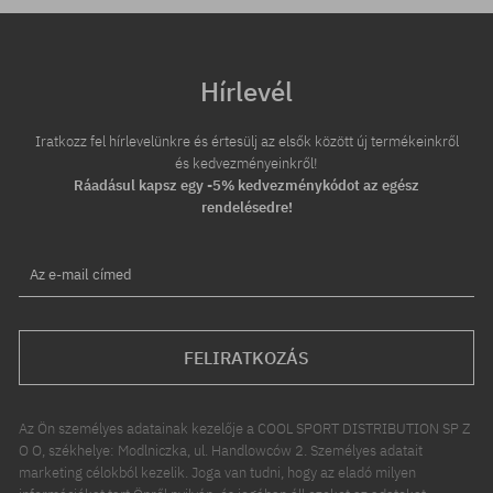
Hírlevél
Iratkozz fel hírlevelünkre és értesülj az elsők között új termékeinkről
és kedvezményeinkről!
Ráadásul kapsz egy -5% kedvezménykódot az egész
rendelésedre!
Az e-mail címed
FELIRATKOZÁS
Az Ön személyes adatainak kezelője a COOL SPORT DISTRIBUTION SP Z
O O, székhelye: Modlniczka, ul. Handlowców 2. Személyes adatait
marketing célokból kezelik. Joga van tudni, hogy az eladó milyen