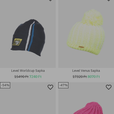
Level Worldcup Sapka
Level Venus Sapka
15490 Ft
7240 Ft
17320 Ft
8070 Ft
-54%
-47%