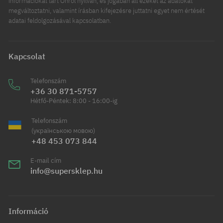
információkat tart Önről nyilván, és jogában áll ezeket az adatokat
megváltoztatni, valamint írásban kifejezésre juttatni egyet nem értését
adatai feldolgozásával kapcsolatban.
Kapcsolat
Telefonszám
+36 30 871-5757
Hétfő-Péntek: 8:00 - 16:00-ig
Telefonszám
(українською мовою)
+48 453 073 844
E-mail cím
info@supersklep.hu
Információ