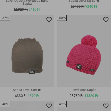
Level Opaska Worldcup Band
Sapka Level Sq Band
Sapka
15490 Ft
7240 Ft
11820 Ft
5410 Ft
-27%
-50%
univerzális méret
univerzális méret
Sapka Level Cortina
Level Icon Sapka
6330 Ft
4590 Ft
23730 Ft
11820 Ft
-48%
-47%