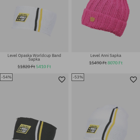
Level Opaska Worldcup Band
Level Anni Sapka
Sapka
15490 Ft
8070 Ft
11820 Ft
5410 Ft
-54%
-53%
univerzális méret
univerzális méret