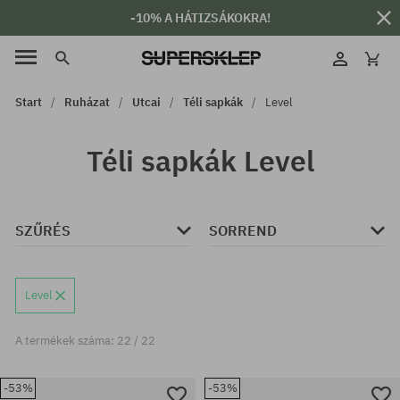
-10% A HÁTIZSÁKOKRA!
Start
Ruházat
Utcai
Téli sapkák
Level
Téli sapkák Level
SZŰRÉS
SORREND
Level
A termékek száma: 22 / 22
-53%
-53%