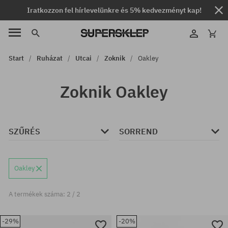
Iratkozzon fel hírlevelünkre és 5% kedvezményt kap!
Start
Ruházat
Utcai
Zoknik
Oakley
Zoknik Oakley
SZŰRÉS
SORREND
Oakley
A termékek száma: 2 / 2
-29%
-20%