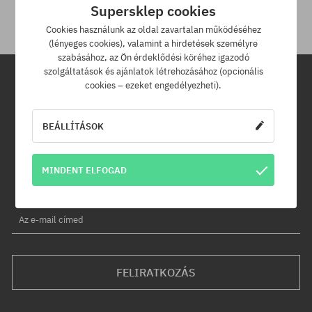
Supersklep cookies
Cookies használunk az oldal zavartalan működéséhez
(lényeges cookies), valamint a hirdetések személyre
szabásához, az Ön érdeklődési köréhez igazodó
szolgáltatások és ajánlatok létrehozásához (opcionális
cookies – ezeket engedélyezheti).
Hírlevél
BEÁLLÍTÁSOK
Iratkozz fel hírlevelünkre és értesülj az elsők között új termékeinkről
és kedvezményeinkről!
Ráadásul kapsz egy -5% kedvezménykódot az egész
MINDENT ELFOGAD
rendelésedre!
Az e-mail címed
FELIRATKOZÁS