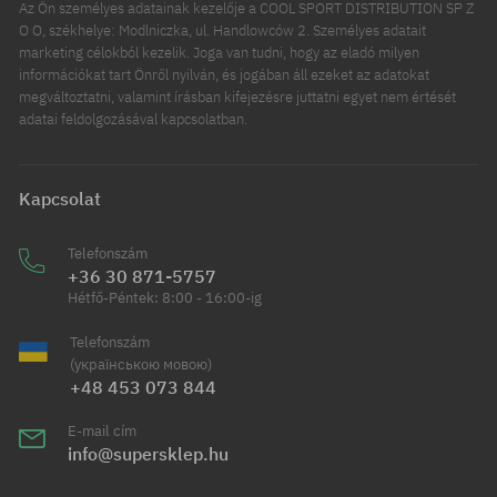
Az Ön személyes adatainak kezelője a COOL SPORT DISTRIBUTION SP Z
O O, székhelye: Modlniczka, ul. Handlowców 2. Személyes adatait
marketing célokból kezelik. Joga van tudni, hogy az eladó milyen
információkat tart Önről nyilván, és jogában áll ezeket az adatokat
megváltoztatni, valamint írásban kifejezésre juttatni egyet nem értését
adatai feldolgozásával kapcsolatban.
Kapcsolat
Telefonszám
+36 30 871-5757
Hétfő-Péntek: 8:00 - 16:00-ig
Telefonszám
(українською мовою)
+48 453 073 844
E-mail cím
info@supersklep.hu