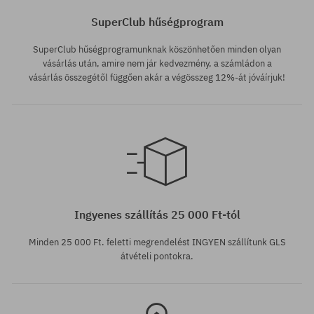
SuperClub hűségprogram
SuperClub hűségprogramunknak köszönhetően minden olyan
vásárlás után, amire nem jár kedvezmény, a számládon a
vásárlás összegétől függően akár a végösszeg 12%-át jóváírjuk!
Elérhető méretek:
Elérhető méretek:
M; L
M
Ingyenes szállítás 25 000 Ft-tól
Minden 25 000 Ft. feletti megrendelést INGYEN szállítunk GLS
átvételi pontokra.