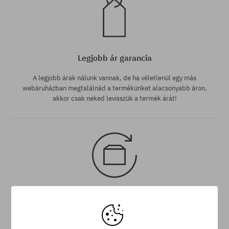
Legjobb ár garancia
A legjobb árak nálunk vannak, de ha véletlenül egy más
webáruházban megtalálnád a termékünket alacsonyabb áron,
akkor csak neked levisszük a termék árát!
30 nap az áru viszaküldésére
A termék visszaküldésére a csomag kézhezvételétől számítva
30 napod van.