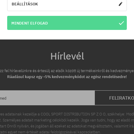
BEÁLLÍTÁSOK
éret
univerzális méret
MINDENT ELFOGAD
Hírlevél
zz fel hírlevelünkre és értesülj az elsők között új termékeinkről és kedvezménye
Ráadásul kapsz egy -5% kedvezménykódot az egész rendelésedre!
FELIRATK
ímed
es adatainak kezelője a COOL SPORT DISTRIBUTION SP Z O O, székhelye: Modln
 Személyes adatait marketing célokból kezelik. Joga van tudni, hogy az eladó m
tart Önről nyilván, és jogában áll ezeket az adatokat megváltoztatni, valamint ír
ttatni egyet nem értését adatai feldolgozásával kapcsolatban.