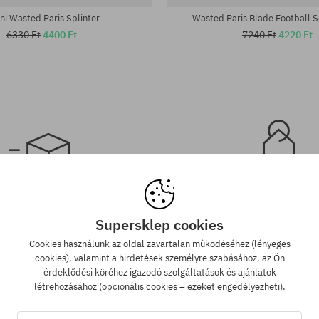
ni Wasted Paris Splinter
Wasted Paris Blade Football S
6330 Ft
4400 Ft
7240 Ft
4220 Ft
 szállítás 25 000 Ft-tól
Legjobb ár garan
Supersklep cookies
 000 Ft. feletti megrendelést
A legjobb árak nálunk vann
Cookies használunk az oldal zavartalan működéséhez (lényeges
llítunk GLS átvételi pontokra.
véletlenül egy más webár
cookies), valamint a hirdetések személyre szabásához, az Ön
megtalálnád a termékünket a
érdeklődési köréhez igazodó szolgáltatások és ajánlatok
áron, akkor csak neked leviss
létrehozásához (opcionális cookies – ezeket engedélyezheti).
árát!