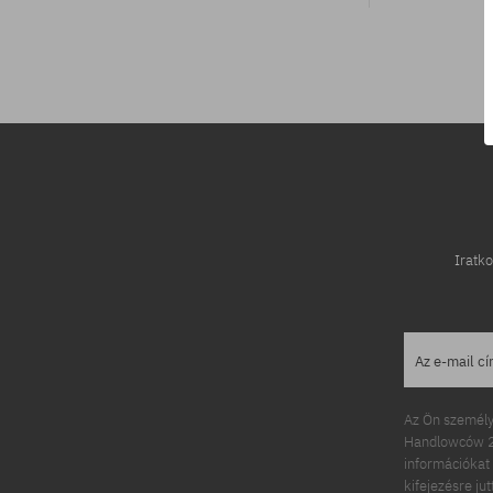
univerzális méret
univerzális m
Iratko
Az e-mail c
Az Ön személy
Handlowców 2.
információkat 
kifejezésre ju