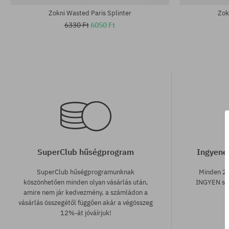
Zokni Wasted Paris Splinter
Zok
6330 Ft
6050 Ft
SuperClub hűségprogram
Ingyenes
SuperClub hűségprogramunknak
Minden 25
köszönhetően minden olyan vásárlás után,
INGYEN szá
amire nem jár kedvezmény, a számládon a
vásárlás összegétől függően akár a végösszeg
12%-át jóváírjuk!