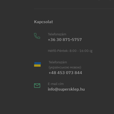
Kapcsolat
Telefonszám
+36 30 871-5757
Hétfő-Péntek: 8:00 - 16:00-ig
Telefonszám
(українською мовою)
+48 453 073 844
E-mail cím
info@supersklep.hu