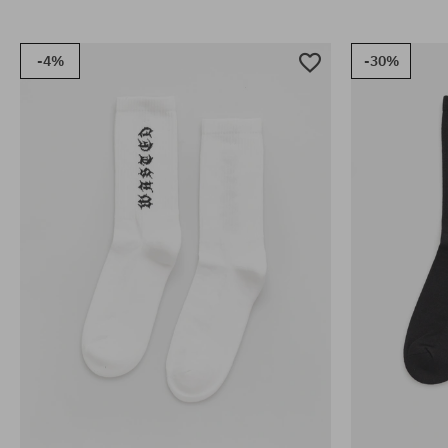
-4%
-30%