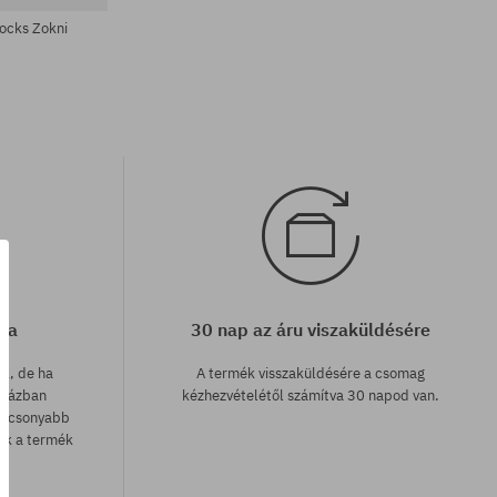
ocks Zokni
cia
30 nap az áru viszaküldésére
ak, de ha
A termék visszaküldésére a csomag
uházban
kézhezvételétől számítva 30 napod van.
lacsonyabb
zük a termék