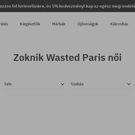
ozzon fel hírlevelünkre, és 5% kedvezményt kap az egész megrendel
relés
Kiegészítők
Márkák
Újdonságok
Kiárusítás
Zoknik Wasted Paris női
Szín
Szabás