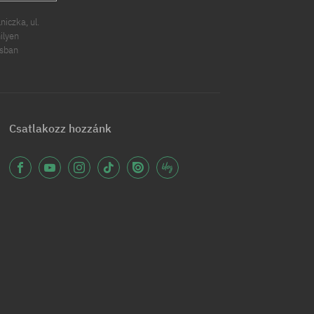
iczka, ul.
ilyen
ásban
Csatlakozz hozzánk