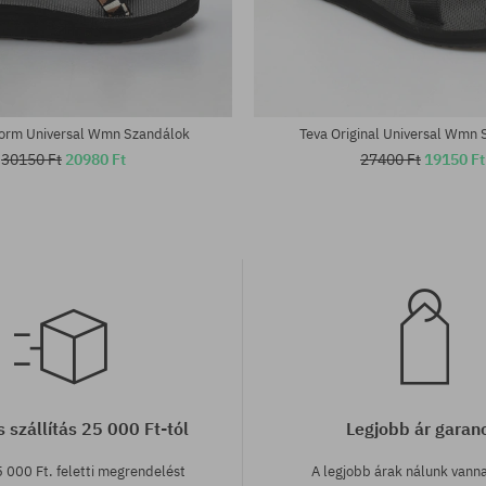
tek:
Elérhető méretek:
37; 38; 39
form Universal Wmn Szandálok
Teva Original Universal Wmn
30150 Ft
20980 Ft
27400 Ft
19150 Ft
 szállítás 25 000 Ft-tól
Legjobb ár garan
 000 Ft. feletti megrendelést
A legjobb árak nálunk vann