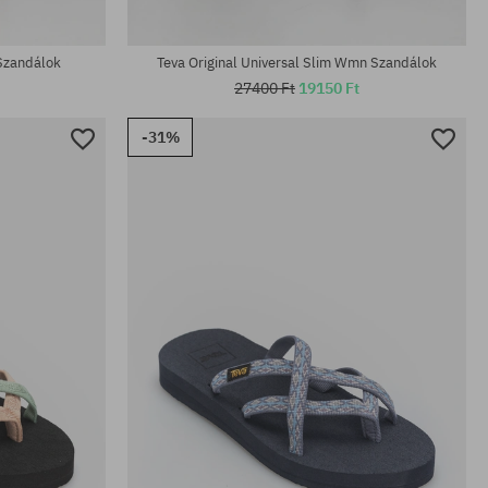
Elérhető méretek:
37
 Szandálok
Teva Original Universal Slim Wmn Szandálok
27400 Ft
19150 Ft
-31%