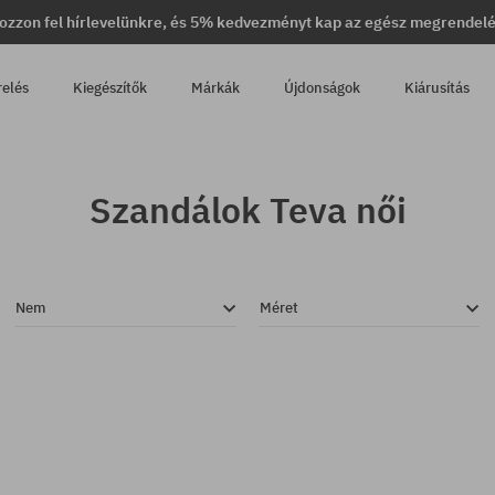
ozzon fel hírlevelünkre, és 5% kedvezményt kap az egész megrendel
relés
Kiegészítők
Márkák
Újdonságok
Kiárusítás
Szandálok Teva női
Nem
Méret