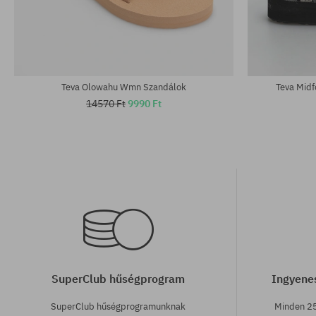
Elérhető méretek:
Elérhető mére
37; 38; 40
37; 38
Teva Olowahu Wmn Szandálok
Teva Mid
14570 Ft
9990 Ft
SuperClub hűségprogram
Ingyenes
SuperClub hűségprogramunknak
Minden 25