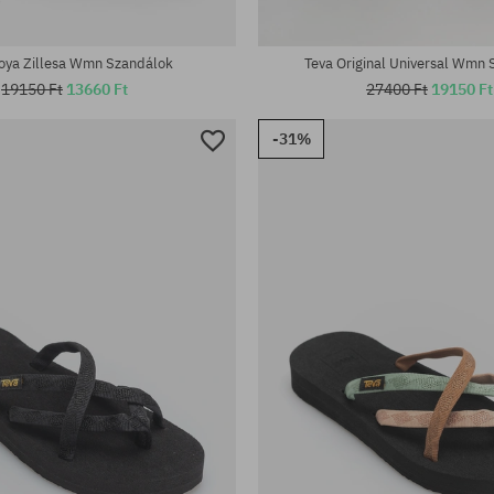
tek:
Elérhető méretek:
37; 38; 39; 40
oya Zillesa Wmn Szandálok
Teva Original Universal Wmn
19150 Ft
13660 Ft
27400 Ft
19150 Ft
-31%