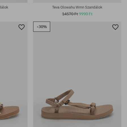
dálok
Teva Olowahu Wmn Szandálok
14570 Ft
9990 Ft
-30%