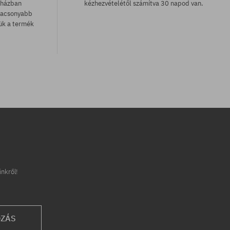
uházban
kézhezvételétől számítva 30 napod van.
lacsonyabb
zük a termék
inkről!
OZÁS