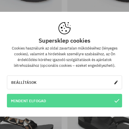
tek:
Elérhető méretek:
; 41
37; 38; 39
 Olowahu Wmn Szandálok
Teva Olowahu Wmn Szan
14570 Ft
9990 Ft
14570 Ft
9990 Ft
Supersklep cookies
-30%
Cookies használunk az oldal zavartalan működéséhez (lényeges
cookies), valamint a hirdetések személyre szabásához, az Ön
érdeklődési köréhez igazodó szolgáltatások és ajánlatok
létrehozásához (opcionális cookies – ezeket engedélyezheti).
BEÁLLÍTÁSOK
MINDENT ELFOGAD