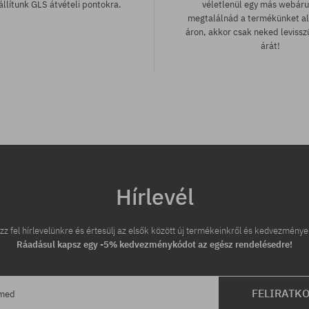
llítunk GLS átvételi pontokra.
véletlenül egy más webár
megtalálnád a termékünket a
áron, akkor csak neked leviss
árát!
tek:
Elérhető méretek:
36; 37; 38; 39; 40
Hírlevél
zz fel hírlevelünkre és értesülj az elsők között új termékeinkről és kedvezménye
Ráadásul kapsz egy -5% kedvezménykódot az egész rendelésedre!
FELIRATK
ímed