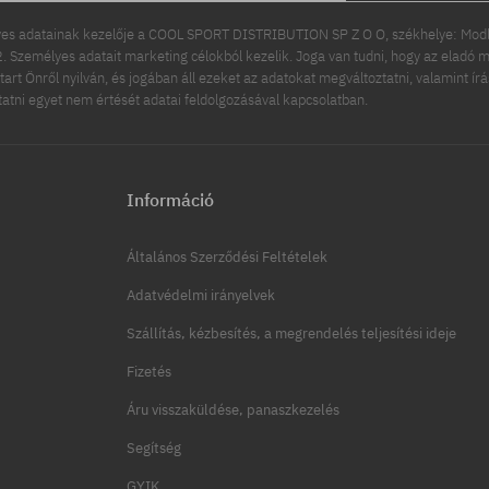
es adatainak kezelője a COOL SPORT DISTRIBUTION SP Z O O, székhelye: Modln
 Személyes adatait marketing célokból kezelik. Joga van tudni, hogy az eladó m
tart Önről nyilván, és jogában áll ezeket az adatokat megváltoztatni, valamint ír
ttatni egyet nem értését adatai feldolgozásával kapcsolatban.
Információ
Általános Szerződési Feltételek
Adatvédelmi irányelvek
Szállítás, kézbesítés, a megrendelés teljesítési ideje
Fizetés
Áru visszaküldése, panaszkezelés
Segítség
GYIK