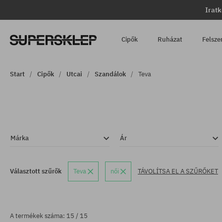
Iratk
Cipők
Ruházat
Felsze
Start
Cipők
Utcai
Szandálok
Teva
Márka
Ár
Választott szűrők
Teva
női
TÁVOLÍTSA EL A SZŰRŐKET
A termékek száma: 15 / 15