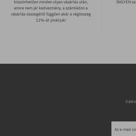
köszönhetően minden olyan vásárlás után,
INGYEN szá
amire nem jár kedvezmény, a számládon a
vásárlás összegétől függően akár a végösszeg
12%-át jóváírjuk!
Elérhető méretek:
Elérhető mére
37; 38; 39; 40
39; 40
Iratko
Az e-mail c