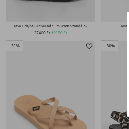
Elérhető méretek:
Elérhető mére
37; 38; 39
37; 38; 39; 40
Teva Original Universal Slim Wmn Szandálok
Teva
27400 Ft
19150 Ft
-31%
-30%