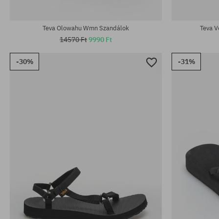
Elérhető méretek:
Elérhető mére
37; 38; 39
37; 39; 40
Teva Olowahu Wmn Szandálok
Teva V
14570 Ft
9990 Ft
-30%
-31%