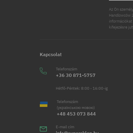
Az Ön személy
Handlowców 2.
információkat 
kifejezésre ju
Kapcsolat
Telefonszám
+36 30 871-5757
Hétfő-Péntek: 8:00 - 16:00-ig
Telefonszám
(українською мовою)
+48 453 073 844
E-mail cím
info@supersklep.hu