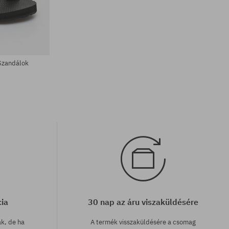
Elérhető méretek:
37; 38; 39
 Szandálok
cia
30 nap az áru viszaküldésére
ak, de ha
A termék visszaküldésére a csomag