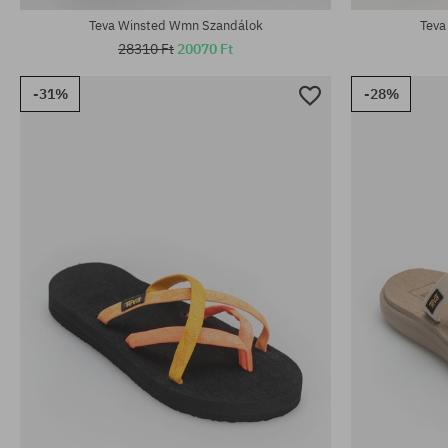
Teva Winsted Wmn Szandálok
Teva
28310 Ft
20070 Ft
-31%
-28%