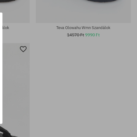
Elérhető méretek:
39
dálok
Teva Olowahu Wmn Szandálok
14570 Ft
9990 Ft