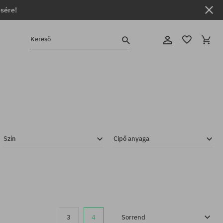
ésére!
Kereső
Szín
Cipő anyaga
3
4
Sorrend