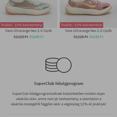
További -10% kedvezmény!
További -10% kedvezmény!
Vans Ultrarange Neo 2.0 Cipők
Vans Ultrarange Neo 2.0 Cipők
51220 Ft
35640 Ft
51220 Ft
35640 Ft
Elérhető méretek:
Elérhető méretek:
40.5
37; 38; 39
SuperClub hűségprogram
SuperClub hűségprogramunknak köszönhetően minden olyan
vásárlás után, amire nem jár kedvezmény, a számládon a
vásárlás összegétől függően akár a végösszeg 12%-át jóváírjuk!