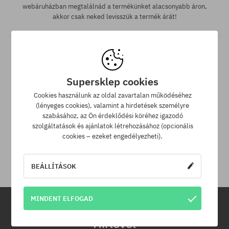
webáruházban megtalálnád a termékünket alacsonyabb áron,
akkor csak neked levisszük a termék árát!
Supersklep cookies
Cookies használunk az oldal zavartalan működéséhez
(lényeges cookies), valamint a hirdetések személyre
szabásához, az Ön érdeklődési köréhez igazodó
30 nap az áru viszaküldésére
szolgáltatások és ajánlatok létrehozásához (opcionális
cookies – ezeket engedélyezheti).
A termék visszaküldésére a csomag kézhezvételétől számítva
30 napod van.
BEÁLLÍTÁSOK
MINDENT ELFOGAD
Hírlevél