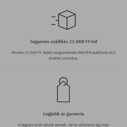
Elérhető méretek:
Elérhető méretek:
38
41
Ingyenes szállítás 25 000 Ft-tól
Minden 25 000 Ft. feletti megrendelést INGYEN szállítunk GLS
átvételi pontokra.
Legjobb ár garancia
A legjobb árak nálunk vannak, de ha véletlenül egy más