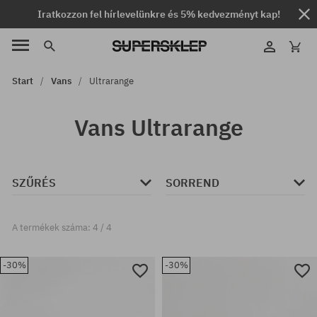
Iratkozzon fel hírlevelünkre és 5% kedvezményt kap!
Start
Vans
Ultrarange
Vans Ultrarange
SZŰRÉS
SORREND
A termékek száma: 4 / 4
-30%
-30%