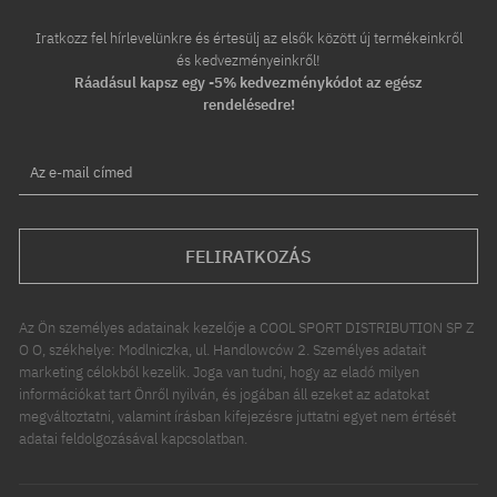
Iratkozz fel hírlevelünkre és értesülj az elsők között új termékeinkről
és kedvezményeinkről!
Ráadásul kapsz egy -5% kedvezménykódot az egész
rendelésedre!
Az e-mail címed
FELIRATKOZÁS
Az Ön személyes adatainak kezelője a COOL SPORT DISTRIBUTION SP Z
O O, székhelye: Modlniczka, ul. Handlowców 2. Személyes adatait
marketing célokból kezelik. Joga van tudni, hogy az eladó milyen
információkat tart Önről nyilván, és jogában áll ezeket az adatokat
megváltoztatni, valamint írásban kifejezésre juttatni egyet nem értését
adatai feldolgozásával kapcsolatban.