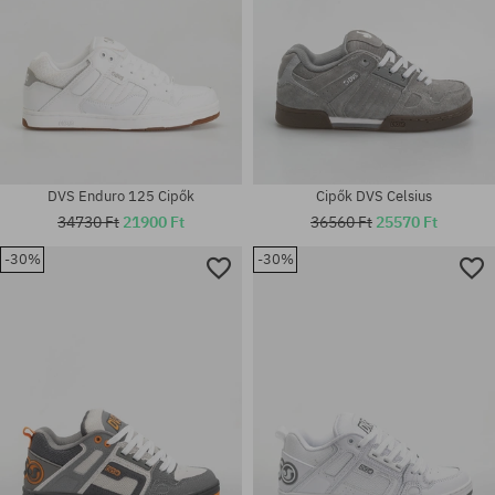
DVS Enduro 125 Cipők
Cipők DVS Celsius
34730 Ft
21900 Ft
36560 Ft
25570 Ft
Elérhető méretek:
-30%
-30%
36.5; 37; 38; 39; 40; 40.5; 41;
Elérhető méretek:
42; 42.5; 43; 44; 44.5; 45; 46;
41; 42.5; 43; 44; 44.5; 45; 46;
47; 49.5
47