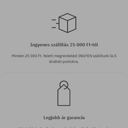
Elérhető méretek:
41; 42; 43; 44; 44.5; 45; 46
Ingyenes szállítás 25 000 Ft-tól
Minden 25 000 Ft. feletti megrendelést INGYEN szállítunk GLS
átvételi pontokra.
Legjobb ár garancia