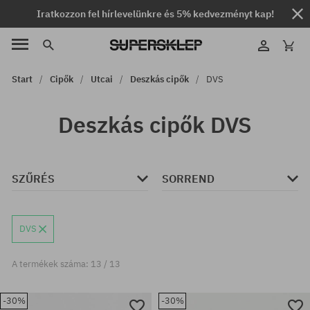
Iratkozzon fel hírlevelünkre és 5% kedvezményt kap!
Start
Cipők
Utcai
Deszkás cipők
DVS
Deszkás cipők DVS
SZŰRÉS
SORREND
DVS
A termékek száma: 13 / 13
-30%
-30%