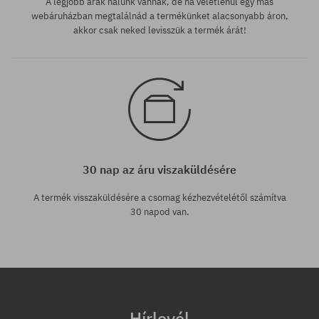
A legjobb árak nálunk vannak, de ha véletlenül egy más
webáruházban megtalálnád a termékünket alacsonyabb áron,
akkor csak neked levisszük a termék árát!
30 nap az áru viszaküldésére
A termék visszaküldésére a csomag kézhezvételétől számítva
30 napod van.
Hírlevél