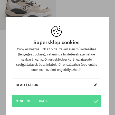
DVS Slot Cipők
36560 Ft
24650 Ft
Supersklep cookies
Cookies használunk az oldal zavartalan működéséhez
Elérhető méretek:
(lényeges cookies), valamint a hirdetések személyre
Elérhető méretek:
4.5; 37; 40; 41; 42.5; 43; 44;
szabásához, az Ön érdeklődési köréhez igazodó
42; 45
44.5; 47; 49.5
szolgáltatások és ajánlatok létrehozásához (opcionális
cookies – ezeket engedélyezheti).
SuperClub hűségprogram
BEÁLLÍTÁSOK
SuperClub hűségprogramunknak köszönhetően minden olyan
vásárlás után, amire nem jár kedvezmény, a számládon a
MINDENT ELFOGAD
vásárlás összegétől függően akár a végösszeg 12%-át jóváírjuk!