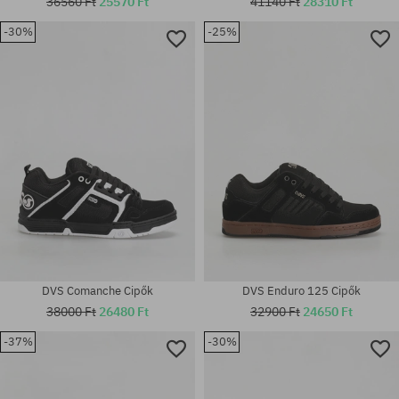
36560 Ft
25570 Ft
41140 Ft
28310 Ft
Elérhető méretek:
-30%
-25%
37; 38; 38.5; 40; 40.5; 41; 42;
Elérhető méretek:
42.5; 43; 44; 44.5; 45; 46; 47;
37; 38; 38.5; 40; 40.5; 41; 42.5
48.5; 49.5
DVS Comanche Cipők
DVS Enduro 125 Cipők
38000 Ft
26480 Ft
32900 Ft
24650 Ft
-37%
-30%
Elérhető méretek:
Elérhető méretek:
37; 38; 38.5; 40; 40.5; 41; 42;
38; 38.5; 41; 43
42.5; 43; 44; 44.5; 45; 46; 49.5