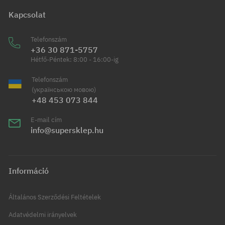
Kapcsolat
Telefonszám
+36 30 871-5757
Hétfő-Péntek: 8:00 - 16:00-ig
Telefonszám
(українською мовою)
+48 453 073 844
E-mail cím
info@supersklep.hu
Információ
Általános Szerződési Feltételek
Adatvédelmi irányelvek