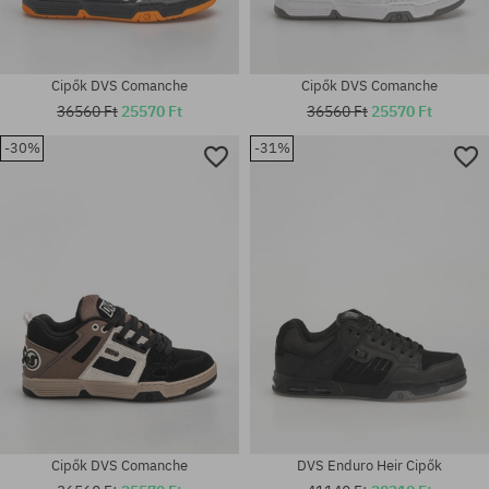
Cipők DVS Comanche
Cipők DVS Comanche
36560 Ft
25570 Ft
36560 Ft
25570 Ft
-30%
-31%
Elérhető méretek:
Elérhető méretek:
40; 40.5; 42.5; 43; 44; 44.5
44.5; 46; 47
Cipők DVS Comanche
DVS Enduro Heir Cipők