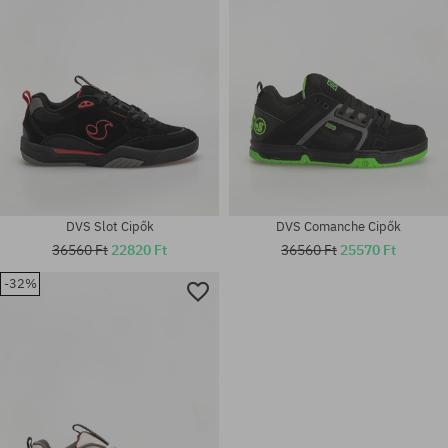
DVS Slot Cipők
DVS Comanche Cipők
36560 Ft
22820 Ft
36560 Ft
25570 Ft
Elérhető méretek:
-32%
36; 37; 38; 38.5; 40; 40.5; 41;
42; 42.5; 43; 44; 44.5; 45; 46;
Elérhető méretek:
47; 49.5
43