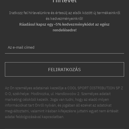
Iratkozz fel hírlevelünkre és értesülj az elsők között új termékeinkről
és kedvezményeinkről!
Ráadásul kapsz egy -5% kedvezménykódot az egész
rendelésedre!
Az e-mail címed
FELIRATKOZÁS
Az Ön személyes adatainak kezelője a COOL SPORT DISTRIBUTION SP Z
O O, székhelye: Modlniczka, ul. Handlowców 2. Személyes adatait
marketing célokból kezelik. Joga van tudni, hogy az eladó milyen
információkat tart Önről nyilván, és jogában áll ezeket az adatokat
megváltoztatni, valamint írásban kifejezésre juttatni egyet nem értését
adatai feldolgozásával kapcsolatban.