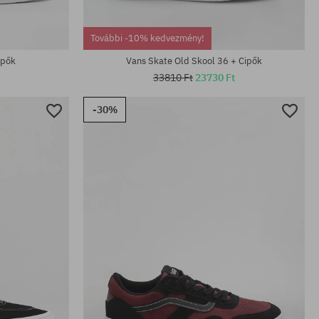
További -10% kedvezmény!
ipők
Vans Skate Old Skool 36 + Cipők
33810 Ft
23730 Ft
-30%