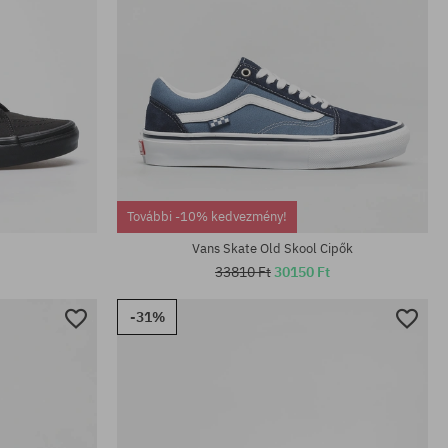
Elérhető méretek:
További -10% kedvezmény!
36.5; 37; 38; 38.5; 39; 40; 40.5
Vans Skate Old Skool Cipők
33810 Ft
30150 Ft
-31%