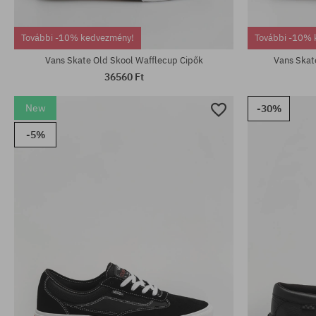
További -10% kedvezmény!
További -10% 
Vans Skate Old Skool Wafflecup Cipők
Vans Skat
36560 Ft
New
-30%
-5%