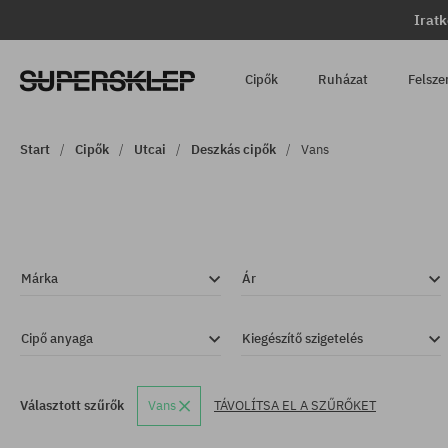
Iratk
Cipők
Ruházat
Felsze
Start
Cipők
Utcai
Deszkás cipők
Vans
Márka
Ár
Cipő anyaga
Kiegészítő szigetelés
Választott szűrők
Vans
TÁVOLÍTSA EL A SZŰRŐKET