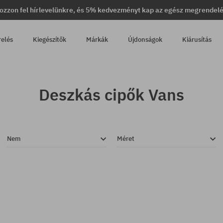
ozzon fel hírlevelünkre, és 5% kedvezményt kap az egész megrendel
relés
Kiegészítők
Márkák
Újdonságok
Kiárusítás
Deszkás cipők Vans
Nem
Méret