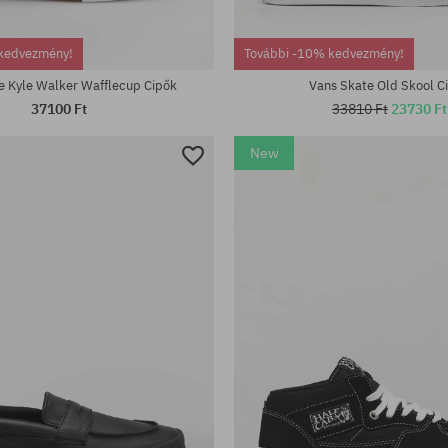
kedvezmény!
További -10% kedvezmény!
e Kyle Walker Wafflecup Cipők
Vans Skate Old Skool C
37100 Ft
33810 Ft
23730 Ft
New