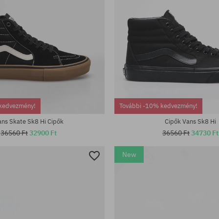
tek:
Elérhető méretek:
kedvezmény!
További -10% kedvezmény!
; 42.5; 43; 44; 44.5; 45; 47
41; 42; 42.5; 43; 44; 44.5; 45; 46
ns Skate Sk8 Hi Cipők
Cipők Vans Sk8 Hi
36560 Ft
32900 Ft
36560 Ft
34730 Ft
New