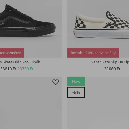
Elérhető méretek:
tek:
37; 38; 38.5; 39; 40; 40.5; 41; 42
kedvezmény!
További -10% kedvezmény!
44.5; 45; 46
s Skate Old Skool Cipők
Vans Skate Slip On Ci
33810 Ft
23730 Ft
31060 Ft
New
-5%