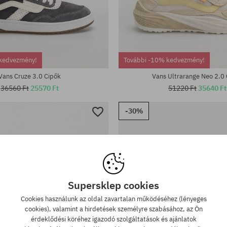
tek:
Elérhető méretek:
kedvezmény!
További -10% kedvezmény!
40.5; 41; 42; 42.5; 43; 44; 44.5; 
Vans Cruze 3.0 Cipők
Vans Ultrarange Neo 2.0
36560 Ft
25570 Ft
51220 Ft
35640 Ft
-30%
Supersklep cookies
Cookies használunk az oldal zavartalan működéséhez (lényeges
cookies), valamint a hirdetések személyre szabásához, az Ön
érdeklődési köréhez igazodó szolgáltatások és ajánlatok