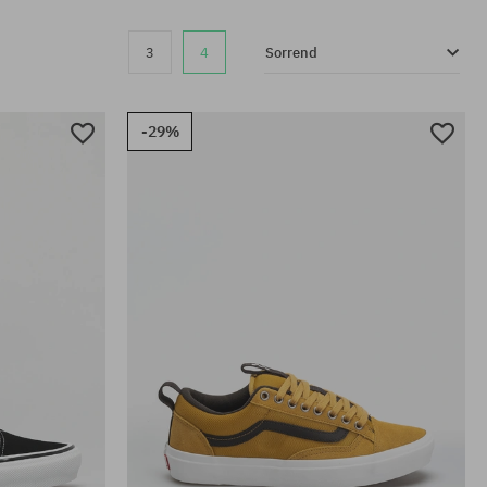
3
4
Sorrend
-29%