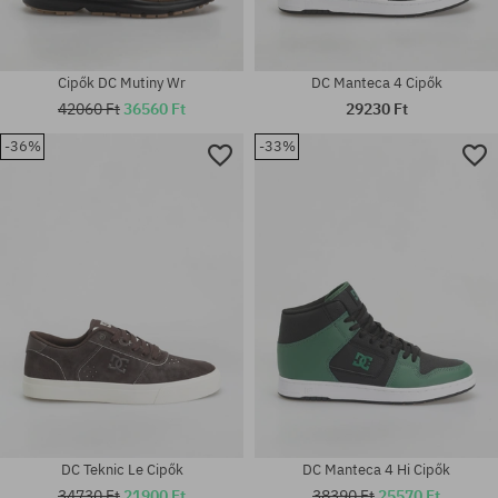
Cipők DC Mutiny Wr
DC Manteca 4 Cipők
42060 Ft
36560 Ft
29230 Ft
-36%
-33%
Elérhető méretek:
Elérhető méretek:
42; 44.5
44
DC Teknic Le Cipők
DC Manteca 4 Hi Cipők
34730 Ft
21900 Ft
38390 Ft
25570 Ft