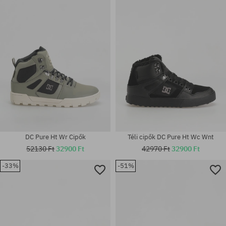
38; 38.5; 39; 40.5; 41; 42; 42.5;
Elérhető méretek:
43; 44; 44.5; 45; 46
44
DC Pure Ht Wr Cipők
Téli cipők DC Pure Ht Wc Wnt
52130 Ft
32900 Ft
42970 Ft
32900 Ft
-33%
-51%
Elérhető méretek:
Elérhető méretek:
44.5; 45
42; 42.5; 43