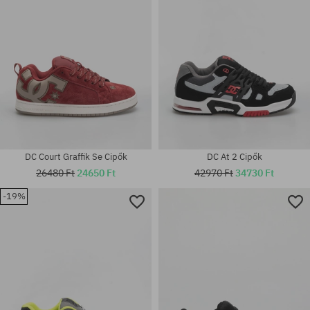
DC Court Graffik Se Cipők
DC At 2 Cipők
26480 Ft
24650 Ft
42970 Ft
34730 Ft
-19%
Elérhető méretek:
Elérhető méretek:
38.5; 40; 42; 42.5; 43; 44; 44.5;
41; 42.5; 43; 44.5
45; 46