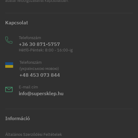
adatai feldolgozásával kapcsolatban.
Kapcsolat
Telefonszám
+36 30 871-5757
Hétfő-Péntek: 8:00 - 16:00-ig
Telefonszám
(українською мовою)
+48 453 073 844
E-mail cím
info@supersklep.hu
Információ
Általános Szerződési Feltételek