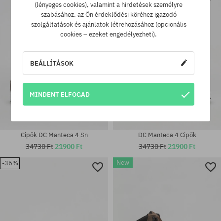
(lényeges cookies), valamint a hirdetések személyre
38; 38.5; 39; 40; 40.5; 41; 42;
Elérhető méretek:
szabásához, az Ön érdeklődési köréhez igazodó
42.5; 43; 44; 44.5; 45; 46
41; 42
szolgáltatások és ajánlatok létrehozásához (opcionális
cookies – ezeket engedélyezheti).
BEÁLLÍTÁSOK
MINDENT ELFOGAD
Cipők DC Manteca 4 Sn
DC Manteca 4 Cipők
34730 Ft
21900 Ft
34730 Ft
21900 Ft
New
-36%
Elérhető méretek:
40.5; 41; 42; 42.5; 43; 44; 45;
Elérhető méretek:
46; 46.5
42; 42.5; 43; 44; 44.5; 45; 46