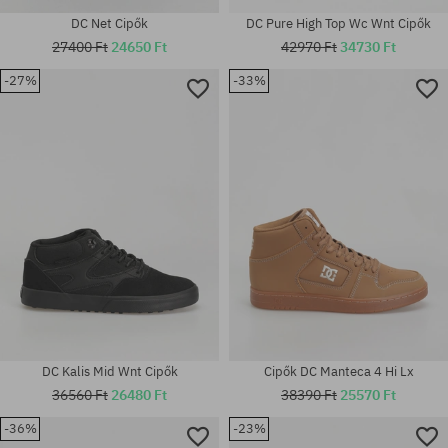
DC Net Cipők
DC Pure High Top Wc Wnt Cipők
27400 Ft
24650 Ft
42970 Ft
34730 Ft
-27%
-33%
Elérhető méretek:
Elérhető méretek:
42.5; 44; 45
45
DC Kalis Mid Wnt Cipők
Cipők DC Manteca 4 Hi Lx
36560 Ft
26480 Ft
38390 Ft
25570 Ft
-36%
-23%
Elérhető méretek: