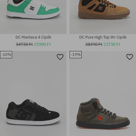
DC Manteca 4 Cipők
DC Pure High Top Wr Cipők
34730 Ft
21900 Ft
38390 Ft
23730 Ft
-10%
-19%
Elérhető méretek:
Elérhető méretek:
42; 44.5
44.5