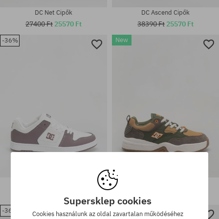
DC Net Cipők
DC Ascend Cipők
27400 Ft
25570 Ft
38390 Ft
25570 Ft
New
-36%
Elérhető méretek:
Elérhető méretek:
42.5
42
Cipők DC Manteca 4
Cipők DC Ascend
34730 Ft
21900 Ft
38390 Ft
Supersklep cookies
-36%
-36%
Cookies használunk az oldal zavartalan működéséhez
Elérhető méretek: