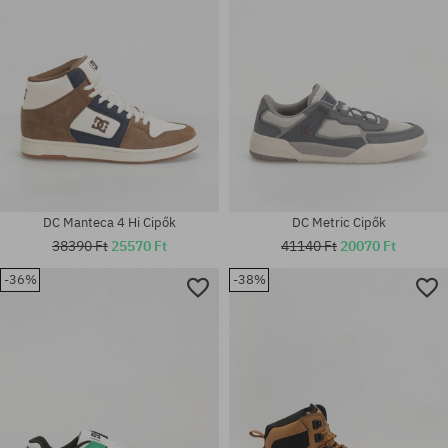
DC Manteca 4 Hi Cipők
DC Metric Cipők
38390 Ft
25570 Ft
41140 Ft
20070 Ft
-36%
-38%
Elérhető méretek:
38.5; 40; 40.5; 41; 42; 42.5; 43;
Elérhető méretek:
44; 44.5; 45; 46; 46.5
42; 42.5; 43; 44; 44.5; 45; 46