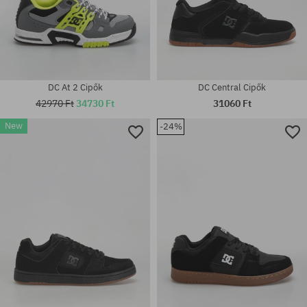
DC At 2 Cipők
DC Central Cipők
42970 Ft
34730 Ft
31060 Ft
New
-24%
Elérhető méretek:
Elérhető méretek:
41; 43; 44
42; 43; 44; 44.5; 45