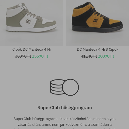
Cipők DC Manteca 4 Hi
DC Manteca 4 Hi S Cipők
38390 Ft
25570 Ft
41140 Ft
20070 Ft
Elérhető méretek:
Elérhető méretek:
43
41; 44.5
SuperClub hűségprogram
SuperClub hűségprogramunknak köszönhetően minden olyan
vásárlás után, amire nem jár kedvezmény, a számládon a