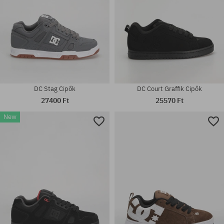
DC Stag Cipők
DC Court Graffik Cipők
27400 Ft
25570 Ft
New
Elérhető méretek:
Elérhető méretek:
38; 38.5; 39; 40; 40.5; 41; 42;
38; 38.5; 39; 40; 40.5; 42.5; 43;
42.5; 43; 44; 44.5; 45; 46; 46.5
44; 44.5; 45; 46; 46.5; 47