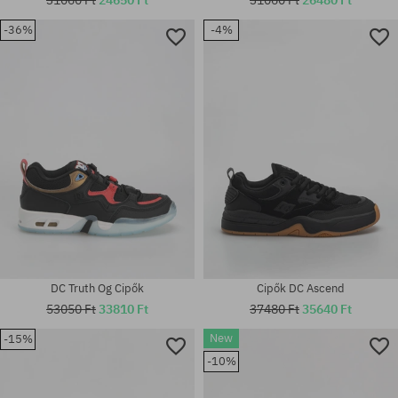
-36%
-4%
Elérhető méretek:
41; 42; 42.5; 43; 44; 44.5; 45;
Elérhető méretek:
46
42; 42.5; 43; 44; 44.5; 45; 46
DC Truth Og Cipők
Cipők DC Ascend
53050 Ft
33810 Ft
37480 Ft
35640 Ft
New
-15%
Elérhető méretek:
-10%
Elérhető méretek:
41; 42; 42.5; 43; 44; 44.5; 45;
42; 42.5; 43; 44.5; 46
46