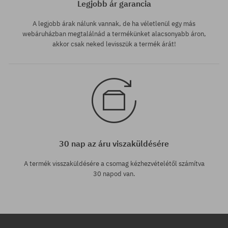
Legjobb ár garancia
A legjobb árak nálunk vannak, de ha véletlenül egy más
webáruházban megtalálnád a termékünket alacsonyabb áron,
akkor csak neked levisszük a termék árát!
30 nap az áru viszaküldésére
A termék visszaküldésére a csomag kézhezvételétől számítva
30 napod van.