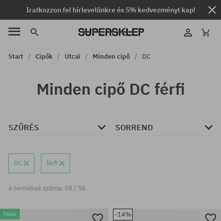
Iratkozzon fel hírlevelünkre és 5% kedvezményt kap!
Start
Cipők
Utcai
Minden cipő
DC
Minden cipő DC férfi
SZŰRÉS
SORREND
DC
férfi
A termékek száma: 58 / 58
New
-14%