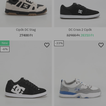
Cipők DC Stag
DC Crisis 2 Cipők
27400 Ft
32900 Ft
28310 Ft
New
-33%
Elérhető méretek:
-6%
Elérhető méretek:
39; 40.5; 41; 42; 42.5; 43; 44;
42; 44; 44.5
44.5; 45; 46; 46.5; 47