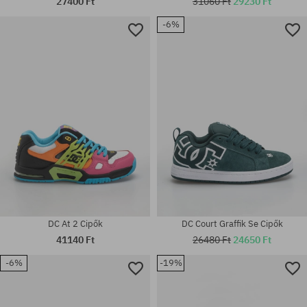
27400 Ft
31060 Ft
29230 Ft
-6%
Elérhető méretek:
38.5; 40; 40.5; 41; 42; 42.5; 43;
Elérhető méretek:
44; 44.5; 45
41; 42; 43; 44; 45
DC At 2 Cipők
DC Court Graffik Se Cipők
41140 Ft
26480 Ft
24650 Ft
-6%
-19%
Elérhető méretek:
38; 40; 40.5; 41; 42; 43; 44;
Elérhető méretek:
44.5; 45; 46
42.5; 44; 44.5; 46