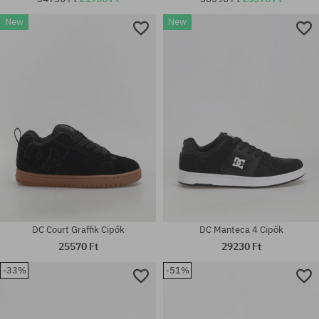
New
New
Elérhető méretek:
Elérhető méretek:
39; 40; 40.5; 42; 42.5; 43; 44;
42.5; 43; 45
44.5; 45; 46
DC Court Graffik Cipők
DC Manteca 4 Cipők
25570 Ft
29230 Ft
-33%
-51%
Elérhető méretek:
Elérhető méretek:
42.5; 44
42.5; 44.5; 46