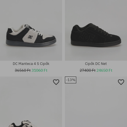
DC Manteca 4 S Cipők
Cipők DC Net
36560 Ft
31060 Ft
27400 Ft
24650 Ft
-13%
Elérhető méretek:
Elérhető méretek:
42
42; 42.5; 43; 44; 46