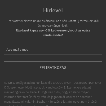
Hírlevél
Iratkozz fel hírlevelünkre és értesülj az elsők között új termékeinkről
és kedvezményeinkről!
Ráadásul kapsz egy -5% kedvezménykódot az egész
rendelésedre!
Az e-mail címed
FELIRATKOZÁS
Az Ön személyes adatainak kezelője a COOL SPORT DISTRIBUTION SP Z
O O, székhelye: Modlniczka, ul. Handlowców 2. Személyes adatait
marketing célokból kezelik. Joga van tudni, hogy az eladó milyen
információkat tart Önről nyilván, és jogában áll ezeket az adatokat
megváltoztatni, valamint írásban kifejezésre juttatni egyet nem értését