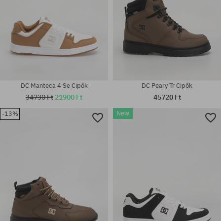
DC Manteca 4 Se Cipők
DC Peary Tr Cipők
34730 Ft
21900 Ft
45720 Ft
New
-13%
Elérhető méretek:
Elérhető méretek:
44
44