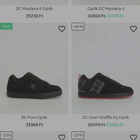
DC Manteca 4 Cipők
Cipők DC Manteca 4
29230 Ft
33810 Ft
25570 Ft
New
-46%
Elérhető méretek:
Elérhető méretek:
41; 42; 42.5; 43; 44; 44.5; 45
42; 42.5; 43; 44; 44.5; 46
DC Pure Cipők
DC Court Graffik Sq Cipők
31060 Ft
25570 Ft
13660 Ft
-20%
-20%