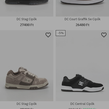
DC Stag Cipők
DC Court Graffik Se Cipők
27400 Ft
26480 Ft
-5%
Elérhető méretek:
Elérhető méretek:
38; 38.5; 39; 40; 40.5; 41; 42;
41; 42; 42.5; 43; 44; 44.5; 45;
42.5; 43; 44; 44.5; 45
46; 46.5
DC Stag Cipők
DC Central Cipők