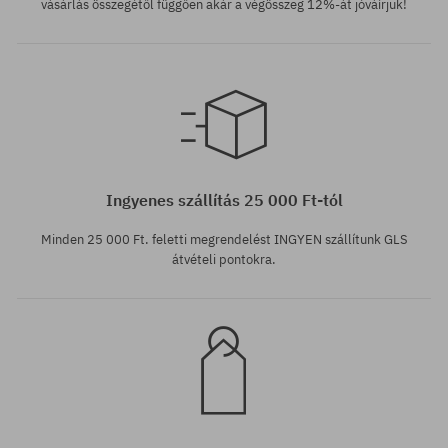
vásárlás összegétől függően akár a végösszeg 12%-át jóváírjuk!
Elérhető méretek:
Elérhető méretek:
42; 42.5; 44; 46
41; 43
Ingyenes szállítás 25 000 Ft-tól
Minden 25 000 Ft. feletti megrendelést INGYEN szállítunk GLS
átvételi pontokra.