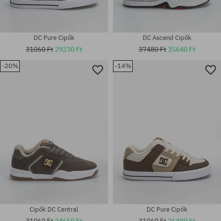
DC Pure Cipők
DC Ascend Cipők
31060 Ft
29230 Ft
37480 Ft
35640 Ft
-20%
-14%
Elérhető méretek:
38; 38.5; 39; 40; 40.5; 41; 42;
Elérhető méretek:
42.5; 43; 44; 44.5; 45; 46
44.5
Cipők DC Central
DC Pure Cipők
31060 Ft
24650 Ft
31060 Ft
26480 Ft