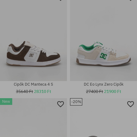
Elérhető méretek:
Elérhető méretek:
41; 42.5; 44; 45
42; 42.5; 43; 44; 44.5; 46
Cipők DC Manteca 4 S
DC Eo Lynx Zero Cipők
35640 Ft
28310 Ft
27400 Ft
21900 Ft
New
-20%
Elérhető méretek:
41; 42; 42.5; 43; 44; 44.5; 45;
Elérhető méretek:
46
42.5; 46.5