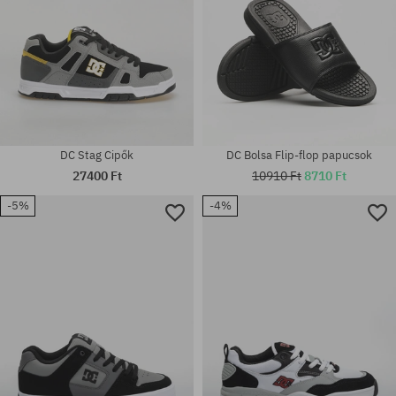
DC Stag Cipők
DC Bolsa Flip-flop papucsok
27400 Ft
10910 Ft
8710 Ft
-5%
-4%
Elérhető méretek:
Elérhető méretek:
42; 43; 44; 44.5; 45; 46
42; 43; 44; 44.5; 45; 46