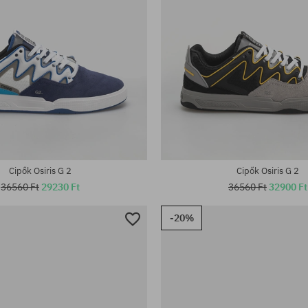
tek:
Elérhető méretek:
40.5; 41.5; 42; 42.5; 43; 44; 45; 
Cipők Osiris G 2
Cipők Osiris G 2
36560 Ft
29230 Ft
36560 Ft
32900 Ft
-20%