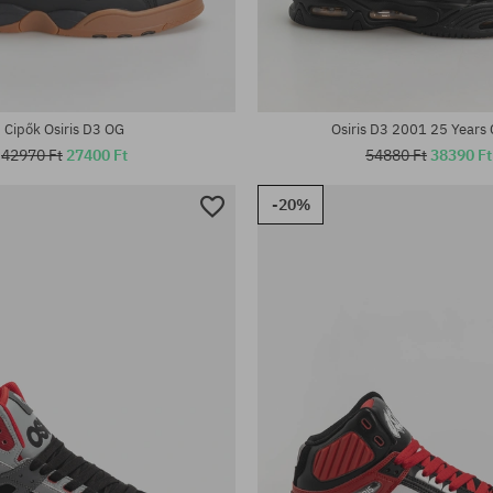
tek:
Elérhető méretek:
; 38; 39.5; 40.5; 42; 43; 47
37; 37.5; 40.5; 42; 42.5; 43; 45; 
Cipők Osiris D3 OG
Osiris D3 2001 25 Years 
42970 Ft
27400 Ft
54880 Ft
38390 Ft
-20%