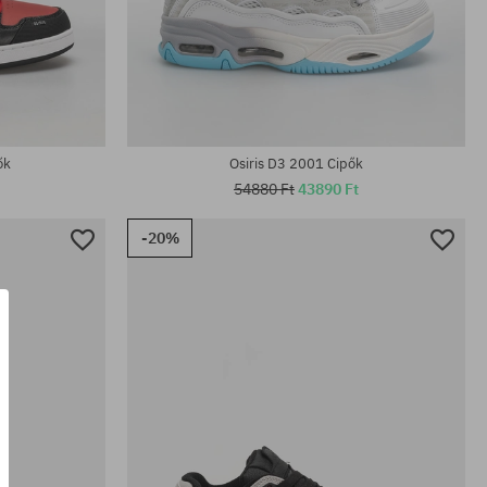
Elérhető méretek:
; 41.5
40.5; 41.5; 42; 42.5; 43; 44; 45; 46; 47
ők
Osiris D3 2001 Cipők
54880 Ft
43890 Ft
-20%