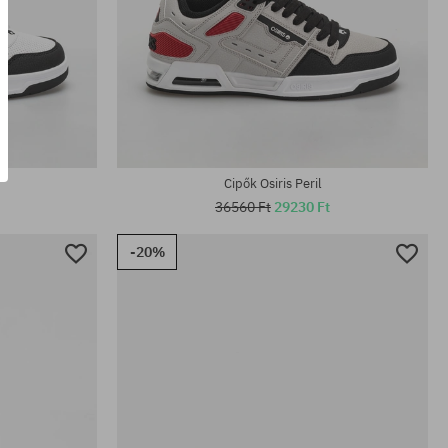
Elérhető méretek:
37; 37.5; 39.5; 40; 40.5; 41.5; 42; 42.5; 43; 45;
46; 47
Cipők Osiris Peril
36560 Ft
29230 Ft
-20%