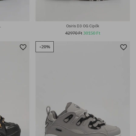
1
Osiris D3 OG Cipők
42970 Ft
30150 Ft
-20%