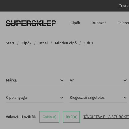
Iratk
Cipők
Ruházat
Felsze
Start
Cipők
Utcai
Minden cipő
Osiris
Márka
Ár
Cipő anyaga
Kiegészítő szigetelés
Választott szűrők
Osiris
férfi
TÁVOLÍTSA EL A SZŰRŐKE