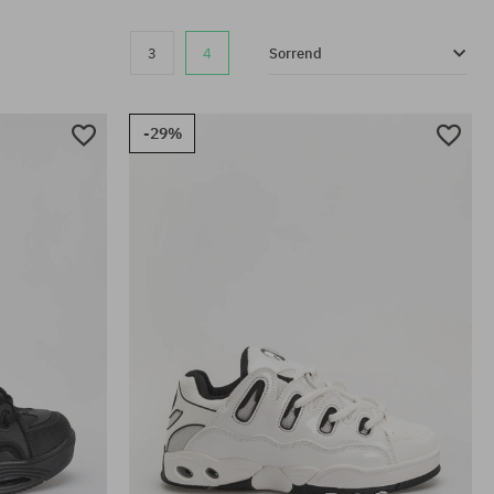
3
4
Sorrend
-29%