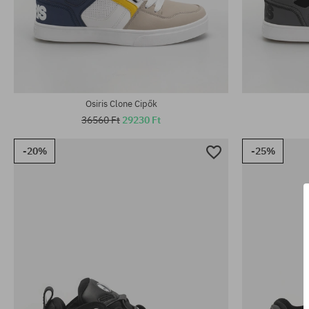
Elérhető méretek:
Elérhető mére
42; 45; 47; 48
42.5; 46
Osiris Clone Cipők
36560 Ft
29230 Ft
-20%
-25%