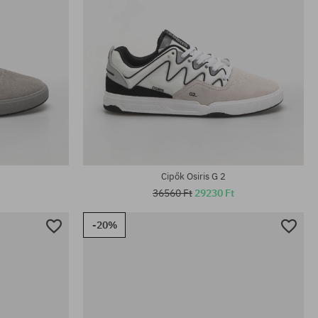
Elérhető méretek:
46; 47
40.5; 41.5; 42; 42.5; 43; 44; 45; 46
Cipők Osiris G 2
36560 Ft
29230 Ft
-20%