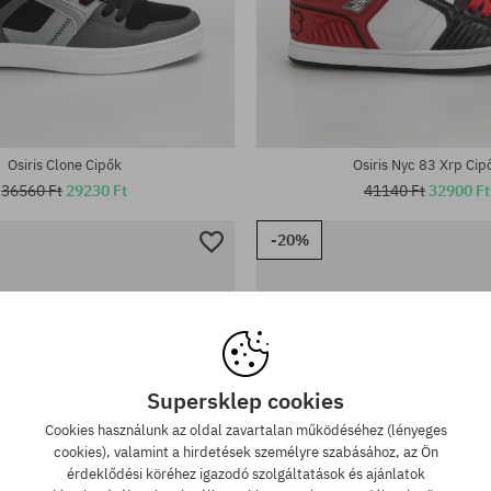
tek:
Elérhető méretek:
37; 37.5; 38; 38.5; 39.5; 40; 40.5
Osiris Clone Cipők
Osiris Nyc 83 Xrp Cip
36560 Ft
29230 Ft
41140 Ft
32900 Ft
-20%
Supersklep cookies
Cookies használunk az oldal zavartalan működéséhez (lényeges
cookies), valamint a hirdetések személyre szabásához, az Ön
érdeklődési köréhez igazodó szolgáltatások és ajánlatok