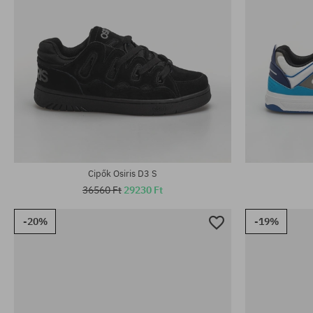
Elérhető méretek:
Elérhető mére
40.5; 41.5; 42; 42.5; 44; 46
42; 46; 47
Cipők Osiris D3 S
36560 Ft
29230 Ft
-20%
-19%