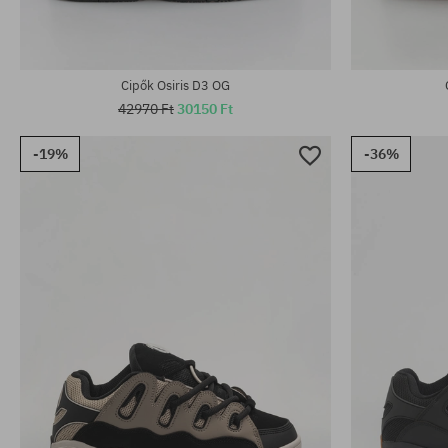
Cipők Osiris D3 OG
42970 Ft
30150 Ft
-19%
-36%