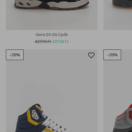
Elérhető méretek:
Elérhető mére
42; 43; 45; 47; 48
35.5; 37; 37.5
Osiris D3 OG Cipők
42970 Ft
34730 Ft
-20%
-20%