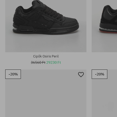
Elérhető méretek:
Elérhető mére
40.5; 41.5; 42; 42.5; 43; 45; 46
40.5; 41.5; 42
Cipők Osiris Peril
36560 Ft
29230 Ft
-20%
-20%