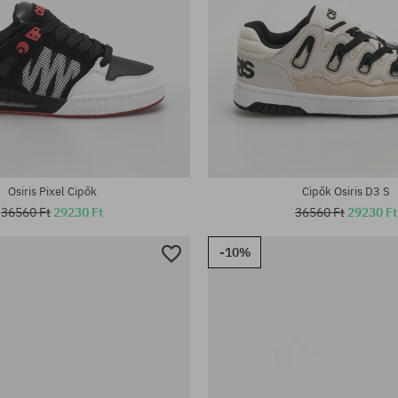
tek:
Elérhető méretek:
; 42.5; 43; 44; 45; 46
42; 42.5; 43; 44; 45; 46
Osiris Pixel Cipők
Cipők Osiris D3 S
36560 Ft
29230 Ft
36560 Ft
29230 Ft
-10%