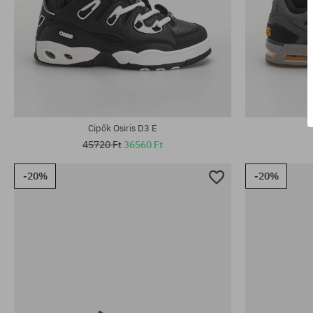
Elérhető méretek:
Elérhető mére
42; 42.5; 44; 45
42.5; 43; 44
Cipők Osiris D3 E
45720 Ft
36560 Ft
-20%
-20%