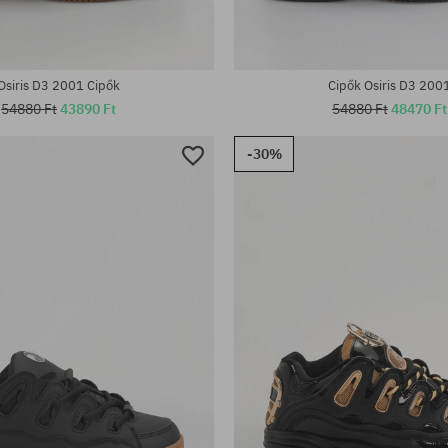
Osiris D3 2001 Cipők
Cipők Osiris D3 200
54880 Ft
43890 Ft
54880 Ft
48470 Ft
-30%