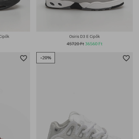
Elérhető méretek:
47
42; 42.5; 47
Cipők
Osiris D3 E Cipők
45720 Ft
36560 Ft
-20%