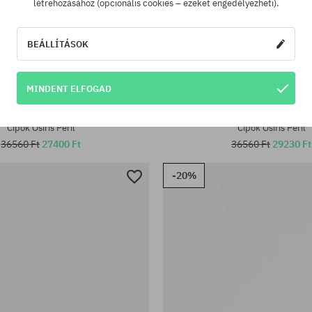
létrehozásához (opcionális cookies – ezeket engedélyezheti).
BEÁLLÍTÁSOK
MINDENT ELFOGAD
tek:
Elérhető méretek:
42; 42.5
Cipők Osiris Peril
Cipők Osiris Peril
36560 Ft
27400 Ft
36560 Ft
29230 Ft
-20%