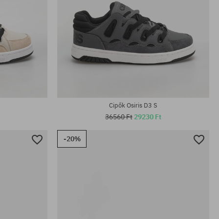
Elérhető méretek:
40.5; 41.5; 42; 42.5; 43; 44; 45; 46; 47
Cipők Osiris D3 S
36560 Ft
29230 Ft
-20%