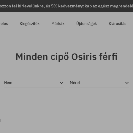
ozzon fel hírlevelünkre, és 5% kedvezményt kap az egész megrendel
relés
Kiegészítők
Márkák
Újdonságok
Kiárusítás
Minden cipő Osiris férfi
Nem
Méret
T