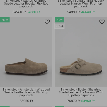
Birkenstock Naples Wrapped
Birkenstock Santa Clarita Nubuck
Suede Leather Regular Flip-flop
Leather Narrow Wmn Flip-flop
papucsok
papucsok
64960 Ft
54880 Ft
54880 Ft
46640 Ft
Elérhető méretek:
Elérhető méretek:
New
New
42; 43; 44; 45; 46
37; 38; 39; 41
-15%
Birkenstock Amsterdam Wrapped
Birkenstock Boston Shearling
Suede Leather Narrow Flip-flop
Suede Leather Fur Narrow Wmn
papucsok
Flip-flop papucsok
53050 Ft
76870 Ft
64960 Ft
Elérhető méretek:
Elérhető méretek: