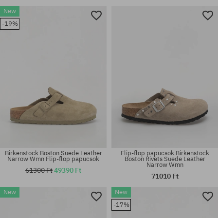
New
-19%
Birkenstock Boston Suede Leather
Flip-flop papucsok Birkenstock
Narrow Wmn Flip-flop papucsok
Boston Rivets Suede Leather
Narrow Wmn
61300 Ft
49390 Ft
71010 Ft
New
New
-17%