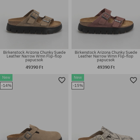
Birkenstock Arizona Chunky Suede
Birkenstock Arizona Chunky Suede
Leather Narrow Wmn Flip-flop
Leather Narrow Wmn Flip-flop
papucsok
papucsok
49390 Ft
49390 Ft
Elérhető méretek:
Elérhető méretek:
New
New
36; 37; 38; 39; 40; 41
37; 38; 39; 40; 41
-14%
-15%