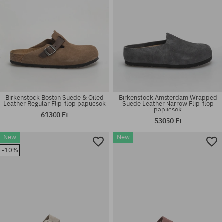
Birkenstock Boston Suede & Oiled
Birkenstock Amsterdam Wrapped
Leather Regular Flip-flop papucsok
Suede Leather Narrow Flip-flop
papucsok
61300 Ft
53050 Ft
Elérhető méretek:
Elérhető méretek:
New
New
36; 37; 38; 39; 40; 41
38; 39; 40
-10%