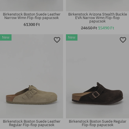
Birkenstock Boston Suede Leather
Birkenstock Arizona Stealth Buckle
Narrow Wmn Flip-flop papucsok
EVA Narrow Wmn Flip-flop
papucsok
61300 Ft
24650 Ft
15490 Ft
Elérhető méretek:
Elérhető méretek:
New
New
41; 42; 44
37; 39
Birkenstock Boston Suede Leather
Birkenstock Boston Suede Regular
Regular Flip-flop papucsok
Flip-flop papucsok