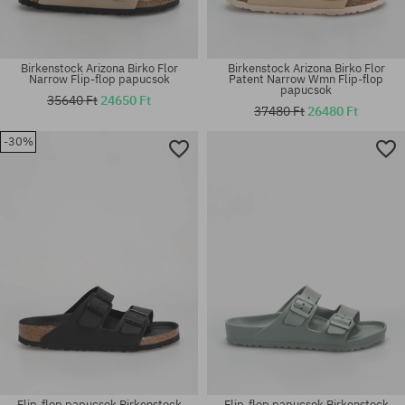
Birkenstock Arizona Birko Flor
Birkenstock Arizona Birko Flor
Narrow Flip-flop papucsok
Patent Narrow Wmn Flip-flop
papucsok
35640 Ft
24650 Ft
37480 Ft
26480 Ft
Elérhető méretek:
Elérhető méretek:
-30%
41; 44; 45
39; 41
Flip-flop papucsok Birkenstock
Flip-flop papucsok Birkenstock