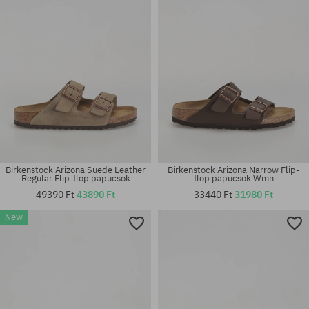
Birkenstock Arizona Suede Leather
Birkenstock Arizona Narrow Flip-
Regular Flip-flop papucsok
flop papucsok Wmn
49390 Ft
43890 Ft
33440 Ft
31980 Ft
New
Elérhető méretek:
Elérhető méretek:
36; 37; 38; 39; 40; 41
36; 37; 38; 39; 40; 41