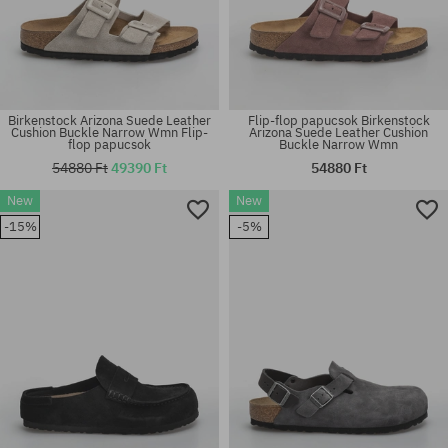
Birkenstock Arizona Suede Leather
Flip-flop papucsok Birkenstock
Cushion Buckle Narrow Wmn Flip-
Arizona Suede Leather Cushion
flop papucsok
Buckle Narrow Wmn
54880 Ft
49390 Ft
54880 Ft
Elérhető méretek:
Elérhető méretek:
New
New
40; 41; 42; 43; 44; 45; 46
37; 38; 39; 40
-15%
-5%