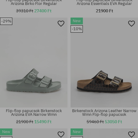
Arizona Birko Flor Regular
Arizona Essentials EVA Regular
39310 Ft
27400 Ft
21900 Ft
Elérhető méretek:
Elérhető méretek:
New
-29%
39; 41
36; 37; 38; 39; 40; 41
-10%
Flip-flop papucsok Birkenstock
Birkenstock Arizona Leather Narrow
Arizona EVA Narrow Wmn
Wmn Flip-flop papucsok
21900 Ft
15490 Ft
59460 Ft
53050 Ft
New
New
Elérhető méretek:
Elérhető méretek: