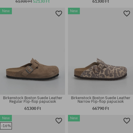
61300 Ft
52130 Ft
61300 Ft
Elérhető méretek:
Elérhető méretek:
New
New
42; 43; 44; 45; 46
41; 42; 43; 44; 45
Birkenstock Boston Suede Leather
Birkenstock Boston Suede Leather
Regular Flip-flop papucsok
Narrow Flip-flop papucsok
61300 Ft
66790 Ft
New
New
Elérhető méretek:
Elérhető méretek:
-16%
36; 37; 38; 39; 40; 41
36; 37; 38; 39; 40; 41