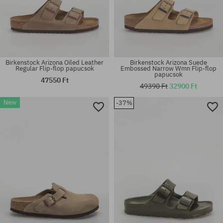
Birkenstock Arizona Oiled Leather
Birkenstock Arizona Suede
Regular Flip-flop papucsok
Embossed Narrow Wmn Flip-flop
papucsok
47550 Ft
49390 Ft
32900 Ft
Elérhető méretek:
Elérhető méretek:
New
-37%
35; 36
38; 41