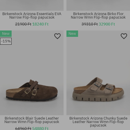
Birkenstock Arizona Essentials EVA
Birkenstock Arizona Birko Flor
Narrow Flip-flop papucsok
Narrow Wmn Flip-flop papucsok
21900 Ft
18240 Ft
39310 Ft
32900 Ft
New
New
Elérhető méretek:
Elérhető méretek:
-15%
36; 37; 38; 39; 40; 41
35; 36; 37; 38; 39; 40; 41
Birkenstock Blair Suede Leather
Birkenstock Arizona Chunky Suede
Narrow Wmn Flip-flop papucsok
Leather Narrow Wmn Flip-flop
papucsok
64960 Ft
54880 Ft