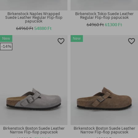
Birkenstock Naples Wrapped
Birkenstock Tokio Suede Leather
Suede Leather Regular Flip-flop
Regular Flip-flop papucsok
papucsok
64960 Ft
61300 Ft
64960 Ft
54880 Ft
Elérhető méretek:
Elérhető méretek:
New
New
36; 37; 38; 39; 40; 41
37; 38; 39; 40; 41
-14%
Birkenstock Boston Suede Leather
Birkenstock Boston Suede Leather
Narrow Flip-flop papucsok
Narrow Flip-flop papucsok