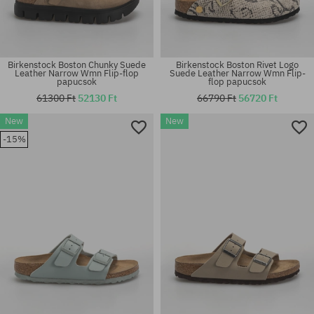
Birkenstock Boston Chunky Suede
Birkenstock Boston Rivet Logo
Leather Narrow Wmn Flip-flop
Suede Leather Narrow Wmn Flip-
papucsok
flop papucsok
61300 Ft
52130 Ft
66790 Ft
56720 Ft
Elérhető méretek:
Elérhető méretek:
New
New
37; 39; 41
36; 37; 38; 39; 40; 41
-15%