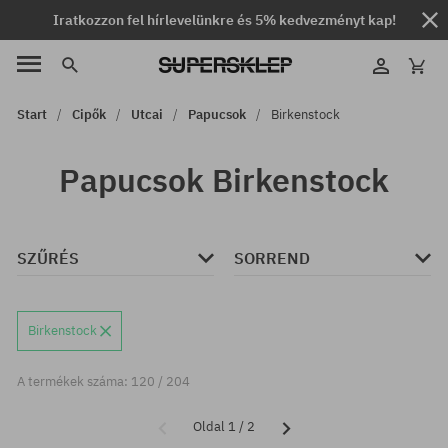
Iratkozzon fel hírlevelünkre és 5% kedvezményt kap!
Start
Cipők
Utcai
Papucsok
Birkenstock
Papucsok Birkenstock
SZŰRÉS
SORREND
Birkenstock
A termékek száma: 120 / 204
Oldal 1 / 2