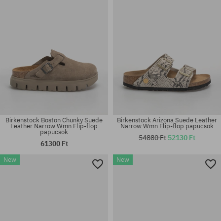
Birkenstock Boston Chunky Suede
Birkenstock Arizona Suede Leather
Leather Narrow Wmn Flip-flop
Narrow Wmn Flip-flop papucsok
papucsok
54880 Ft
52130 Ft
61300 Ft
Elérhető méretek:
Elérhető méretek:
New
New
37; 38; 39; 40
36; 37; 38; 39; 40; 41