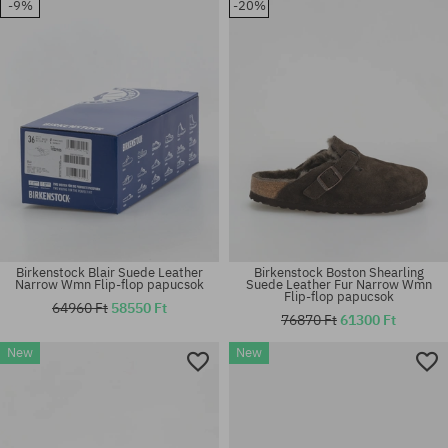
-9%
-20%
41; 43; 45
45; 46
Birkenstock Blair Suede Leather
Birkenstock Boston Shearling
Narrow Wmn Flip-flop papucsok
Suede Leather Fur Narrow Wmn
Flip-flop papucsok
64960 Ft
58550 Ft
76870 Ft
61300 Ft
Elérhető méretek:
Elérhető méretek:
New
New
35; 41
36; 37; 38; 39; 40; 41