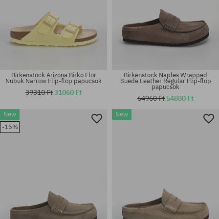
Birkenstock Arizona Birko Flor
Birkenstock Naples Wrapped
Nubuk Narrow Flip-flop papucsok
Suede Leather Regular Flip-flop
papucsok
39310 Ft
31060 Ft
64960 Ft
54880 Ft
Elérhető méretek:
Elérhető méretek:
New
New
36; 37; 38; 39; 40; 41
36; 37; 38; 40; 41
-15%