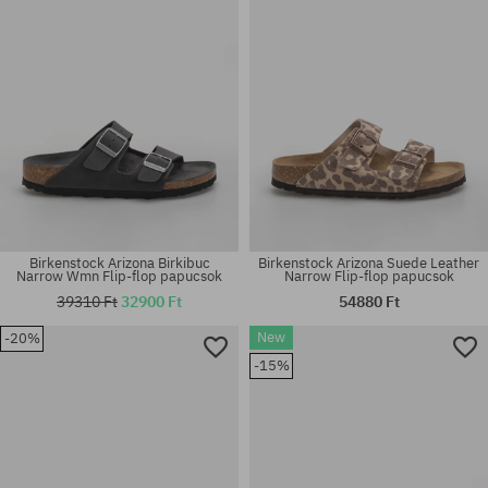
Birkenstock Arizona Birkibuc
Birkenstock Arizona Suede Leather
Narrow Wmn Flip-flop papucsok
Narrow Flip-flop papucsok
39310 Ft
32900 Ft
54880 Ft
New
-20%
Elérhető méretek:
Elérhető méretek:
-15%
41; 42; 43; 44; 46
36; 37; 38; 40; 41