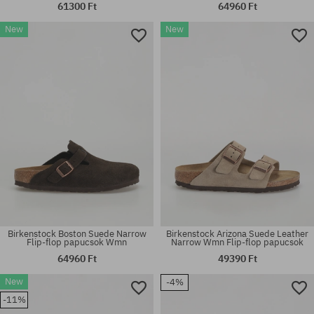
61300 Ft
64960 Ft
Elérhető méretek:
Elérhető méretek:
New
New
42; 43; 44; 45; 46
36
Birkenstock Boston Suede Narrow
Birkenstock Arizona Suede Leather
Flip-flop papucsok Wmn
Narrow Wmn Flip-flop papucsok
64960 Ft
49390 Ft
Elérhető méretek:
New
-4%
37; 38; 39; 40; 41; 42; 43; 44;
Elérhető méretek:
-11%
45; 46
37; 41; 42; 43; 44; 45; 46