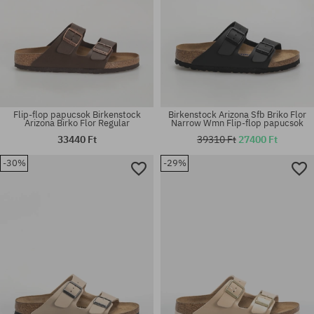
Flip-flop papucsok Birkenstock
Birkenstock Arizona Sfb Briko Flor
Arizona Birko Flor Regular
Narrow Wmn Flip-flop papucsok
33440 Ft
39310 Ft
27400 Ft
Elérhető méretek:
Elérhető méretek:
36; 37; 38; 39; 40; 41; 42; 44;
-30%
-29%
36; 37; 38; 39; 40; 41
45; 47