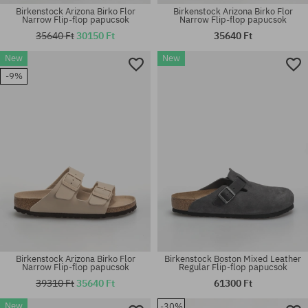
Birkenstock Arizona Birko Flor
Birkenstock Arizona Birko Flor
Narrow Flip-flop papucsok
Narrow Flip-flop papucsok
35640 Ft
30150 Ft
35640 Ft
Elérhető méretek:
Elérhető méretek:
New
New
36; 37; 38; 39; 40; 41
37; 38; 39; 40; 41
-9%
Birkenstock Arizona Birko Flor
Birkenstock Boston Mixed Leather
Narrow Flip-flop papucsok
Regular Flip-flop papucsok
39310 Ft
35640 Ft
61300 Ft
New
-30%