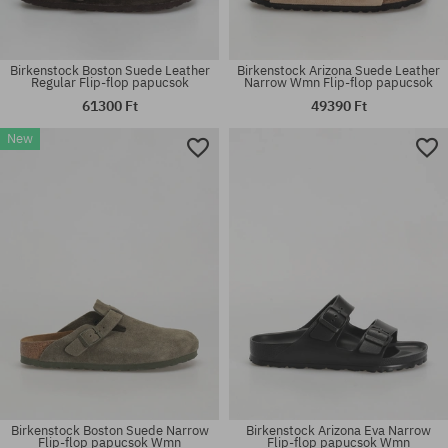
Birkenstock Boston Suede Leather
Birkenstock Arizona Suede Leather
Regular Flip-flop papucsok
Narrow Wmn Flip-flop papucsok
61300 Ft
49390 Ft
New
Elérhető méretek:
Elérhető méretek:
37; 39; 41; 42; 43; 44; 45; 46
41; 42; 43; 44; 45; 46
Birkenstock Boston Suede Narrow
Birkenstock Arizona Eva Narrow
Flip-flop papucsok Wmn
Flip-flop papucsok Wmn