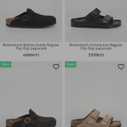
Birkenstock Boston Suede Regular
Birkenstock Arizona Eva Regular
Flip-flop papucsok
Flip-flop papucsok
64960 Ft
19700 Ft
New
New
Elérhető méretek:
Elérhető méretek:
41; 42
36; 37; 38; 39; 40; 41