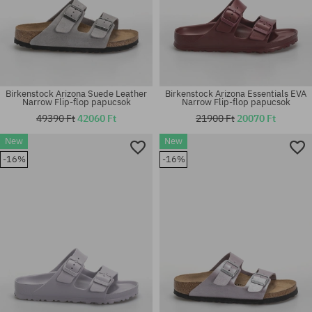
Birkenstock Arizona Suede Leather
Birkenstock Arizona Essentials EVA
Narrow Flip-flop papucsok
Narrow Flip-flop papucsok
49390 Ft
42060 Ft
21900 Ft
20070 Ft
Elérhető méretek:
Elérhető méretek:
New
New
36; 37; 38; 39; 40
36; 37; 38; 39
-16%
-16%