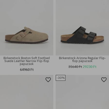
Birkenstock Boston Soft Footbed
Birkenstock Arizona Regular Flip-
Suede Leather Narrow Flip-flop
flop papucsok
papucsok
35640 Ft
29230 Ft
64960 Ft
Elérhető méretek:
Elérhető méretek:
-30%
35; 36; 37; 38; 39; 40; 41
36