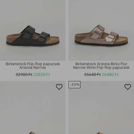
Birkenstock Flip-flop papucsok
Birkenstock Arizona Birko Flor
Arizona Narrow
Narrow Wmn Flip-flop papucsok
32900 Ft
22820 Ft
35640 Ft
26480 Ft
Elérhető méretek:
Elérhető méretek:
-33%
37; 40
41