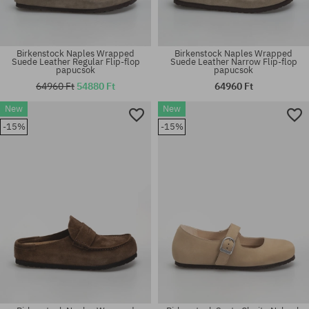
Birkenstock Naples Wrapped
Birkenstock Naples Wrapped
Suede Leather Regular Flip-flop
Suede Leather Narrow Flip-flop
papucsok
papucsok
64960 Ft
54880 Ft
64960 Ft
Elérhető méretek:
Elérhető méretek:
New
New
36; 37; 38; 41
42; 43; 44; 45; 46
-15%
-15%