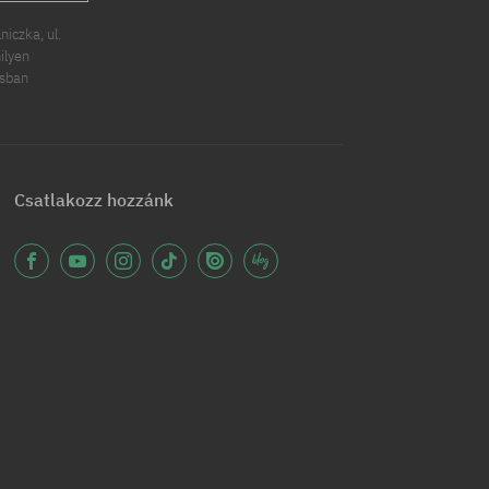
iczka, ul.
ilyen
ásban
Csatlakozz hozzánk