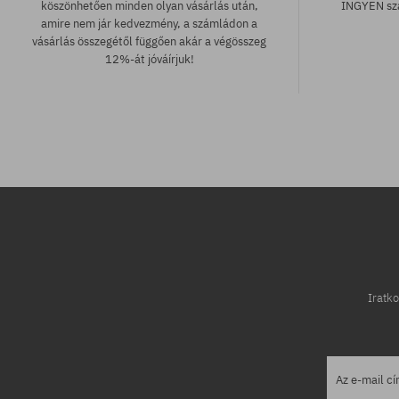
köszönhetően minden olyan vásárlás után,
INGYEN szá
amire nem jár kedvezmény, a számládon a
vásárlás összegétől függően akár a végösszeg
12%-át jóváírjuk!
Elérhető méretek:
Elérhető mére
36; 37; 38; 40; 41
36; 37; 38; 39
Iratko
Az e-mail c