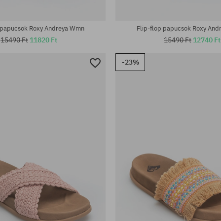
tek:
Elérhető méretek:
36; 37; 38; 39; 40; 41
p papucsok Roxy Andreya Wmn
Flip-flop papucsok Roxy An
15490 Ft
11820 Ft
15490 Ft
12740 Ft
-23%