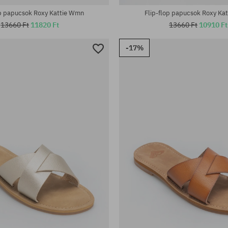
op papucsok Roxy Kattie Wmn
Flip-flop papucsok Roxy Ka
13660 Ft
11820 Ft
13660 Ft
10910 Ft
-17%