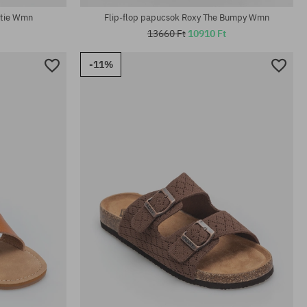
ttie Wmn
Flip-flop papucsok Roxy The Bumpy Wmn
13660 Ft
10910 Ft
-11%