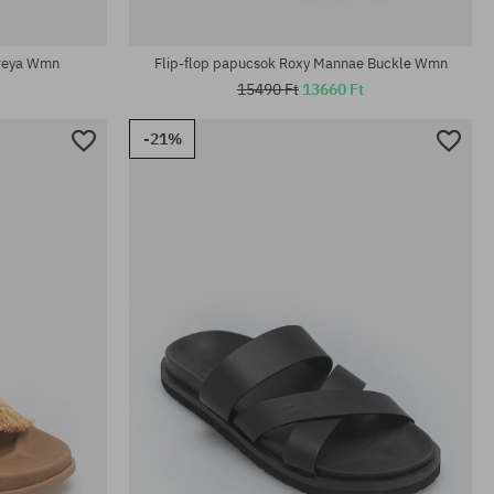
Elérhető méretek:
36; 38; 39; 40; 41
dreya Wmn
Flip-flop papucsok Roxy Mannae Buckle Wmn
15490 Ft
13660 Ft
-21%