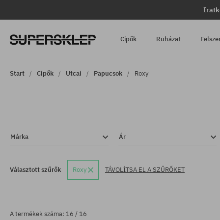
Iratk
Cipők
Ruházat
Felsze
Start
Cipők
Utcai
Papucsok
Roxy
Márka
Ár
Választott szűrők
Roxy
TÁVOLÍTSA EL A SZŰRŐKET
A termékek száma: 16 / 16