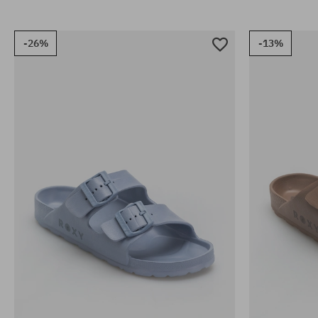
-26%
-13%