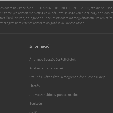
es adatainak kezelője a COOL SPORT DISTRIBUTION SP Z O O, székhelye: Modln
 Személyes adatait marketing célokból kezelik. Joga van tudni, hogy az eladó m
tart Önről nyilván, és jogában áll ezeket az adatokat megváltoztatni, valamint ír
ttatni egyet nem értését adatai feldolgozásával kapcsolatban.
Információ
Általános Szerződési Feltételek
Adatvédelmi irányelvek
Szállítás, kézbesítés, a megrendelés teljesítési ideje
Fizetés
Áru visszaküldése, panaszkezelés
Segítség
GYIK