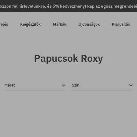
ozzon fel hírlevelünkre, és 5% kedvezményt kap az egész megrendel
relés
Kiegészítők
Márkák
Újdonságok
Kiárusítás
Papucsok Roxy
Méret
Szín