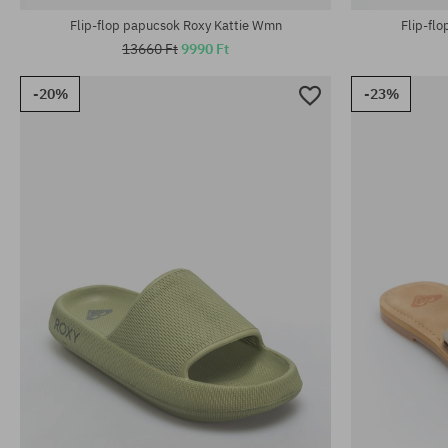
Flip-flop papucsok Roxy Kattie Wmn
Flip-fl
13660 Ft
9990 Ft
-20%
-23%