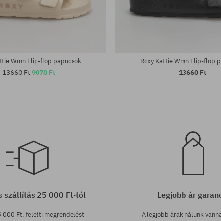
tek:
Elérhető méretek:
; 40; 41
36; 37; 38; 39; 40; 41
ttie Wmn Flip-flop papucsok
Roxy Kattie Wmn Flip-flop 
13660 Ft
9070 Ft
13660 Ft
 szállítás 25 000 Ft-tól
Legjobb ár garan
 000 Ft. feletti megrendelést
A legjobb árak nálunk vann