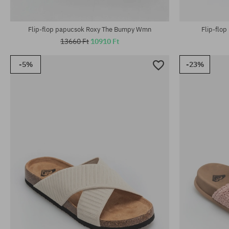
Elérhető méretek:
Elérhető mére
36; 37; 38; 39; 40
36; 37; 38; 39
Flip-flop papucsok Roxy The Bumpy Wmn
Flip-flo
13660 Ft
10910 Ft
-5%
-23%