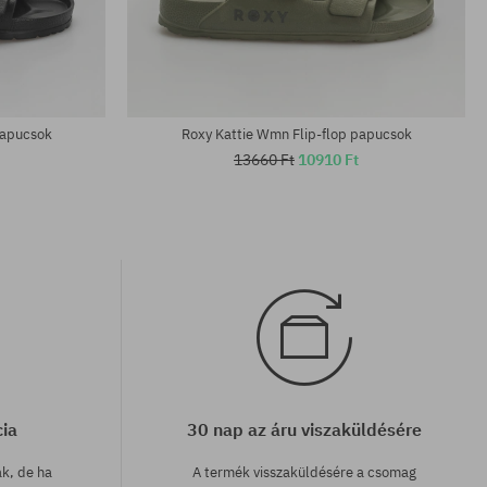
Elérhető méretek:
36; 37; 38; 39; 40; 41
papucsok
Roxy Kattie Wmn Flip-flop papucsok
13660 Ft
10910 Ft
cia
30 nap az áru viszaküldésére
ak, de ha
A termék visszaküldésére a csomag