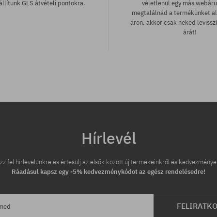
llítunk GLS átvételi pontokra.
véletlenül egy más webár
megtalálnád a termékünket a
áron, akkor csak neked leviss
árát!
tek:
Elérhető méretek:
; 41
37; 38; 40; 41
Hírlevél
zz fel hírlevelünkre és értesülj az elsők között új termékeinkről és kedvezménye
Ráadásul kapsz egy -5% kedvezménykódot az egész rendelésedre!
FELIRATK
ímed