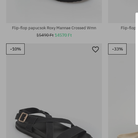
Elérhető méretek:
Elérhető mére
36; 37; 38; 39; 41
36; 37; 38; 39
Flip-flop papucsok Roxy Mannae Crossed Wmn
Flip-flo
15490 Ft
14570 Ft
-10%
-33%