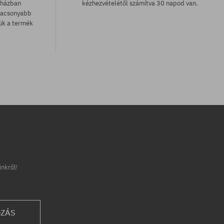
uházban
kézhezvételétől számítva 30 napod van.
lacsonyabb
zük a termék
Elérhető méretek:
36; 37; 38; 39; 40
inkről!
OZÁS