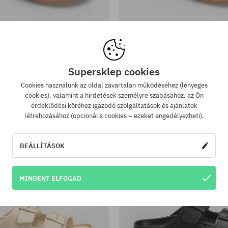
tek:
Elérhető méretek:
; 40; 41
36; 37; 38; 39; 40
p papucsok Roxy Syenna 1 Wmn
Flip-flop papucsok Roxy Sye
15490 Ft
11820 Ft
15490 Ft
11820 Ft
Supersklep cookies
Cookies használunk az oldal zavartalan működéséhez (lényeges
cookies), valamint a hirdetések személyre szabásához, az Ön
érdeklődési köréhez igazodó szolgáltatások és ajánlatok
létrehozásához (opcionális cookies – ezeket engedélyezheti).
BEÁLLÍTÁSOK
MINDENT ELFOGAD