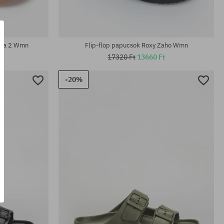
Elérhető méretek:
36; 37; 38; 39; 41
nna 2 Wmn
Flip-flop papucsok Roxy Zaho Wmn
17320 Ft
13660 Ft
-20%