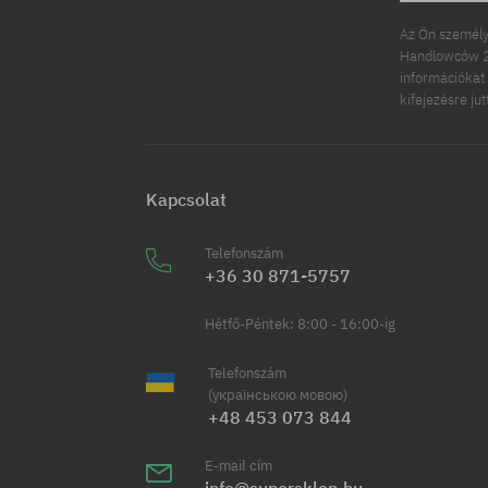
Az Ön személy
Handlowców 2.
információkat 
kifejezésre ju
Kapcsolat
Telefonszám
+36 30 871-5757
Hétfő-Péntek: 8:00 - 16:00-ig
Telefonszám
(українською мовою)
+48 453 073 844
E-mail cím
info@supersklep.hu