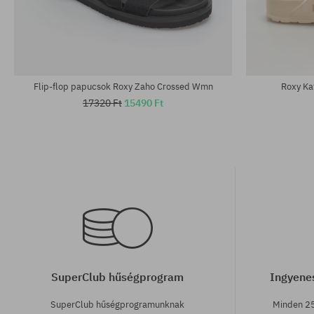
Elérhető méretek:
Elérhető mére
36; 37
36; 37; 38; 39
Flip-flop papucsok Roxy Zaho Crossed Wmn
Roxy Ka
17320 Ft
15490 Ft
SuperClub hűségprogram
Ingyenes
SuperClub hűségprogramunknak
Minden 25