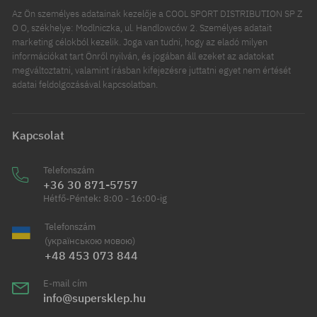
Az Ön személyes adatainak kezelője a COOL SPORT DISTRIBUTION SP Z
O O, székhelye: Modlniczka, ul. Handlowców 2. Személyes adatait
marketing célokból kezelik. Joga van tudni, hogy az eladó milyen
információkat tart Önről nyilván, és jogában áll ezeket az adatokat
megváltoztatni, valamint írásban kifejezésre juttatni egyet nem értését
adatai feldolgozásával kapcsolatban.
Kapcsolat
Telefonszám
+36 30 871-5757
Hétfő-Péntek: 8:00 - 16:00-ig
Telefonszám
(українською мовою)
+48 453 073 844
E-mail cím
info@supersklep.hu