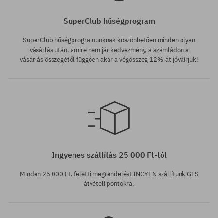
SuperClub hűségprogram
SuperClub hűségprogramunknak köszönhetően minden olyan
vásárlás után, amire nem jár kedvezmény, a számládon a
vásárlás összegétől függően akár a végösszeg 12%-át jóváírjuk!
Elérhető méretek:
35.5; 36; 36 2/3; 37 1/3; 38; 38
2/3; 41 1/3; 43 1/3; 44; 44 2/3;
Elérhető méretek:
45 1/3; 46
36 2/3
Ingyenes szállítás 25 000 Ft-tól
Minden 25 000 Ft. feletti megrendelést INGYEN szállítunk GLS
átvételi pontokra.