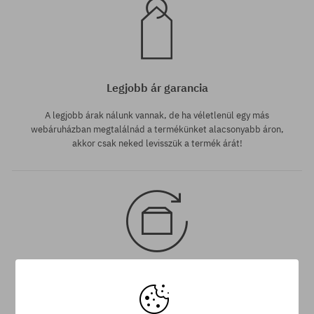
Legjobb ár garancia
A legjobb árak nálunk vannak, de ha véletlenül egy más
webáruházban megtalálnád a termékünket alacsonyabb áron,
akkor csak neked levisszük a termék árát!
30 nap az áru viszaküldésére
A termék visszaküldésére a csomag kézhezvételétől számítva