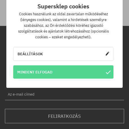
30 napod van.
Supersklep cookies
Cookies használunk az oldal zavartalan működéséhez
(lényeges cookies), valamint a hirdetések személyre
szabásához, az Ön érdeklődési köréhez igazodó
szolgáltatások és ajánlatok létrehozásához (opcionális
cookies – ezeket engedélyezheti).
Hírlevél
BEÁLLÍTÁSOK
Iratkozz fel hírlevelünkre és értesülj az elsők között új termékeinkről
és kedvezményeinkről!
Ráadásul kapsz egy -5% kedvezménykódot az egész
MINDENT ELFOGAD
rendelésedre!
Az e-mail címed
FELIRATKOZÁS