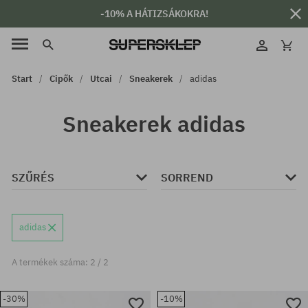
-10% A HÁTIZSÁKOKRA!
Start
Cipők
Utcai
Sneakerek
adidas
Sneakerek adidas
SZŰRÉS
SORREND
adidas
A termékek száma: 2 / 2
-30%
-10%