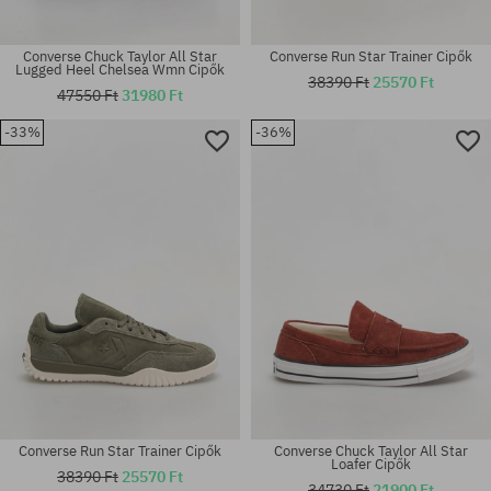
Converse Chuck Taylor All Star
Converse Run Star Trainer Cipők
Lugged Heel Chelsea Wmn Cipők
38390 Ft
25570 Ft
47550 Ft
31980 Ft
-33%
-36%
Elérhető méretek:
Elérhető méretek:
45
41; 45; 46
Converse Run Star Trainer Cipők
Converse Chuck Taylor All Star
Loafer Cipők
38390 Ft
25570 Ft
34730 Ft
21900 Ft