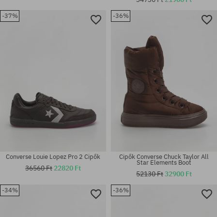
Elérhető méretek:
-37%
-36%
36; 36.5; 37; 37.5; 38; 39; 39.5;
Elérhető méretek:
40
36; 37; 37.5; 38
Converse Louie Lopez Pro 2 Cipők
Cipők Converse Chuck Taylor All
Star Elements Boot
36560 Ft
22820 Ft
52130 Ft
32900 Ft
-34%
-36%
Elérhető méretek:
Elérhető méretek:
36; 37; 37.5; 38; 38.5
43