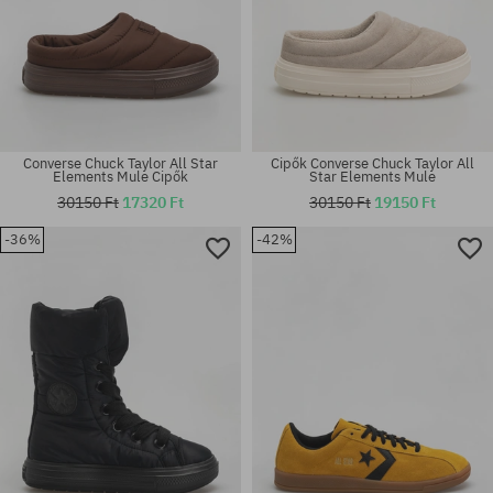
Converse Chuck Taylor All Star
Cipők Converse Chuck Taylor All
Elements Mule Cipők
Star Elements Mule
30150 Ft
17320 Ft
30150 Ft
19150 Ft
Elérhető méretek:
-36%
-42%
41; 42; 42.5; 43; 44; 44.5; 45;
Elérhető méretek:
46
37.5; 38