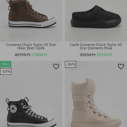
Converse Chuck Taylor All Star
Cipők Converse Chuck Taylor All
Hiker Boot Cipők
Star Elements Mule
42970 Ft
27400 Ft
30150 Ft
19150 Ft
Elérhető méretek:
New
-36%
41; 42; 42.5; 43; 44; 44.5; 45;
Elérhető méretek:
-10%
46
37; 37.5; 38; 39