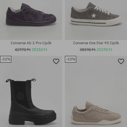
Converse AS-1 Pro Cipők
Converse One Star 95 Cipők
42970 Ft
28310 Ft
38390 Ft
25570 Ft
-32%
-33%
Elérhető méretek:
39; 40; 41; 42; 42.5; 43; 44;
Elérhető méretek:
44.5; 45
43; 44