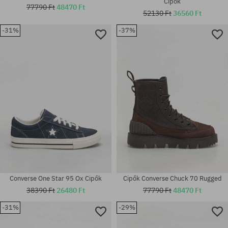
Cipők
77790 Ft
48470 Ft
52130 Ft
36560 Ft
Elérhető méretek:
-31%
-37%
41; 42; 42.5; 43; 44; 44.5; 45;
Elérhető méretek:
46
41; 46
Converse One Star 95 Ox Cipők
Cipők Converse Chuck 70 Rugged
38390 Ft
26480 Ft
77790 Ft
48470 Ft
-31%
-29%
Elérhető méretek:
Elérhető méretek: