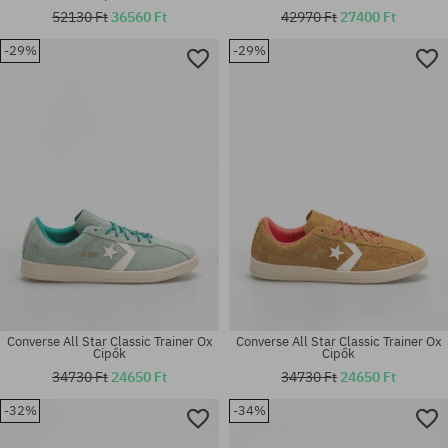
52130 Ft
36560 Ft
42970 Ft
27400 Ft
-29%
-29%
Elérhető méretek:
Elérhető méretek:
44
37; 38; 38.5; 39; 40
Converse All Star Classic Trainer Ox
Converse All Star Classic Trainer Ox
Cipők
Cipők
34730 Ft
24650 Ft
34730 Ft
24650 Ft
-32%
-34%
Elérhető méretek:
Elérhető méretek:
37; 37.5; 38; 39
37; 37.5; 38; 38.5; 39; 40