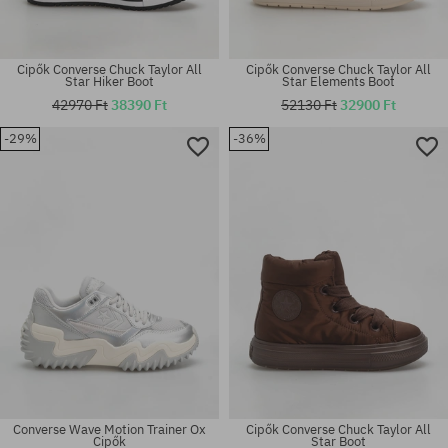
Cipők Converse Chuck Taylor All
Cipők Converse Chuck Taylor All
Star Hiker Boot
Star Elements Boot
42970 Ft
38390 Ft
52130 Ft
32900 Ft
Elérhető méretek:
-29%
-36%
Elérhető méretek:
36; 37; 37.5; 38; 38.5; 39; 40;
42; 44.5; 45
40.5
Converse Wave Motion Trainer Ox
Cipők Converse Chuck Taylor All
Cipők
Star Boot