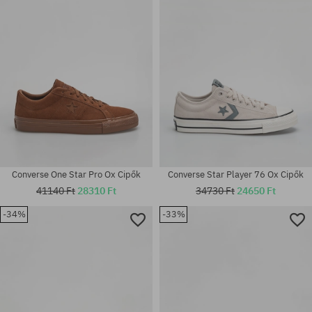
45
37; 37.5; 38; 38.5; 39; 41
Converse One Star Pro Ox Cipők
Converse Star Player 76 Ox Cipők
41140 Ft
28310 Ft
34730 Ft
24650 Ft
-34%
-33%
Elérhető méretek:
Elérhető méretek:
41; 42; 43; 44
43