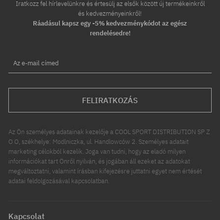
Iratkozz fel hírlevelünkre és értesülj az elsők között új termékeinkről
és kedvezményeinkről!
Ráadásul kapsz egy -5% kedvezménykódot az egész
rendelésedre!
Az e-mail címed
FELIRATKOZÁS
Az Ön személyes adatainak kezelője a COOL SPORT DISTRIBUTION SP Z
O O, székhelye: Modlniczka, ul. Handlowców 2. Személyes adatait
marketing célokból kezelik. Joga van tudni, hogy az eladó milyen
információkat tart Önről nyilván, és jogában áll ezeket az adatokat
megváltoztatni, valamint írásban kifejezésre juttatni egyet nem értését
adatai feldolgozásával kapcsolatban.
Kapcsolat