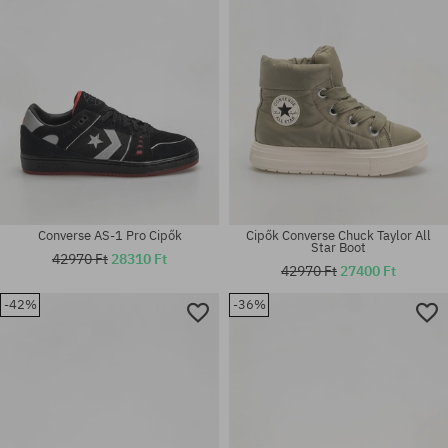
Converse AS-1 Pro Cipők
Cipők Converse Chuck Taylor All
Star Boot
42970 Ft
28310 Ft
42970 Ft
27400 Ft
-42%
-36%
Elérhető méretek:
Elérhető méretek:
44; 46
36; 37; 38; 38.5; 39; 40