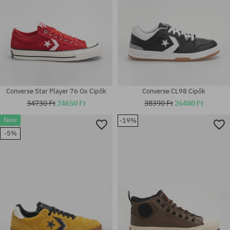
Converse Star Player 76 Ox Cipők
Converse CL98 Cipők
34730 Ft
24650 Ft
38390 Ft
26480 Ft
New
-19%
-5%
Elérhető méretek:
Elérhető méretek:
41; 42; 42.5
41; 42; 42.5; 44