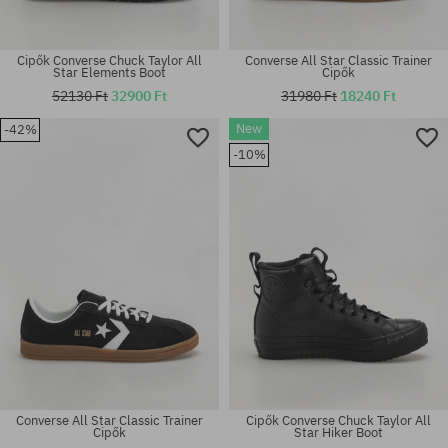
Cipők Converse Chuck Taylor All
Converse All Star Classic Trainer
Star Elements Boot
Cipők
52130 Ft
32900 Ft
31980 Ft
18240 Ft
New
-42%
Elérhető méretek:
Elérhető méretek:
-10%
36; 37; 38.5; 39; 40
36; 37; 37.5; 38; 38.5; 39
Converse All Star Classic Trainer
Cipők Converse Chuck Taylor All
Cipők
Star Hiker Boot