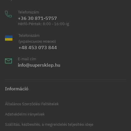
Telefonszám
+36 30 871-5757
Hétfő-Péntek: 8:00 - 16:00-ig
Telefonszám
(українською мовою)
+48 453 073 844
E-mail cím
info@supersklep.hu
Információ
Általános Szerződési Feltételek
Adatvédelmi irányelvek
Szállítás, kézbesítés, a megrendelés teljesítési ideje