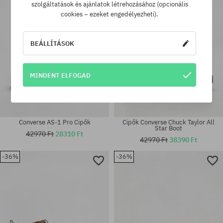
szolgáltatások és ajánlatok létrehozásához (opcionális
cookies – ezeket engedélyezheti).
BEÁLLÍTÁSOK
MINDENT ELFOGAD
Converse AS-1 Pro Cipők
Cipők Converse Chuck Taylor All
Star Boot
42970 Ft
28310 Ft
42970 Ft
38390 Ft
Elérhető méretek:
-36%
-36%
Elérhető méretek:
41; 42; 42.5; 43; 44; 44.5; 45;
41; 42; 42.5; 43; 44; 44.5; 45
46