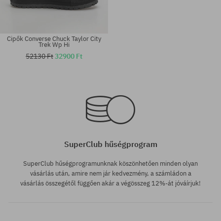
Cipők Converse Chuck Taylor City
Trek Wp Hi
52130 Ft
32900 Ft
Elérhető méretek:
36; 36.5; 37; 37.5; 38; 39; 39.5;
Elérhető méretek:
40
36; 37.5; 38
SuperClub hűségprogram
SuperClub hűségprogramunknak köszönhetően minden olyan
vásárlás után, amire nem jár kedvezmény, a számládon a
vásárlás összegétől függően akár a végösszeg 12%-át jóváírjuk!