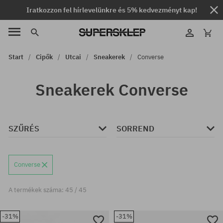
Iratkozzon fel hírlevelünkre és 5% kedvezményt kap!
Start
Cipők
Utcai
Sneakerek
Converse
Sneakerek Converse
SZŰRÉS
SORREND
Converse
A termékek száma: 45 / 45
-31%
-31%