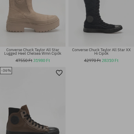
Converse Chuck Taylor All Star
Converse Chuck Taylor All Star XX
Lugged Heel Chelsea Wmn Cipők
Hi Cipők
47550 Ft
31980 Ft
42970 Ft
28310 Ft
Elérhető méretek:
-36%
Elérhető méretek:
41; 42; 42.5; 43; 44; 44.5; 45;
36; 37; 37.5; 38; 39; 39.5; 40
46