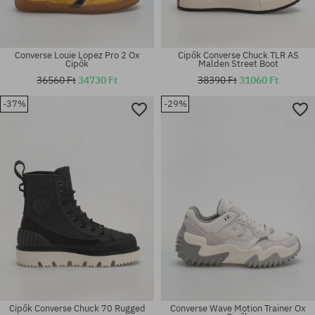
Converse Louie Lopez Pro 2 Ox
Cipők Converse Chuck TLR AS
Cipők
Malden Street Boot
36560 Ft
34730 Ft
38390 Ft
31060 Ft
-37%
-29%
Elérhető méretek:
Elérhető méretek:
42.5
41; 42.5; 44; 44.5
Cipők Converse Chuck 70 Rugged
Converse Wave Motion Trainer Ox