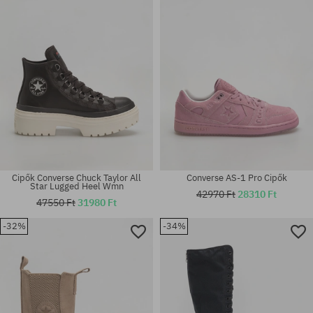
Cipők Converse Chuck Taylor All
Converse AS-1 Pro Cipők
Star Lugged Heel Wmn
42970 Ft
28310 Ft
47550 Ft
31980 Ft
-32%
-34%
Elérhető méretek:
Elérhető méretek:
36; 37; 38; 39; 40; 41
36; 37; 38; 39; 40; 41