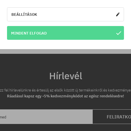
megtalálnád a termékünket a
áron, akkor csak neked leviss
árát!
BEÁLLÍTÁSOK
tek:
37.5; 38; 39; 39.5; 42; 42.5; 43;
Elérhető méretek:
46
37
MINDENT ELFOGAD
Hírlevél
zz fel hírlevelünkre és értesülj az elsők között új termékeinkről és kedvezménye
Ráadásul kapsz egy -5% kedvezménykódot az egész rendelésedre!
FELIRATK
ímed