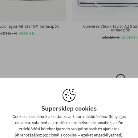
ck Taylor All Star OX Tornacipők
Converse Chuck Taylor All Star
Tornacipők
30150 Ft
24650 Ft
36560 Ft
18240 Ft
Supersklep cookies
 szállítás 25 000 Ft-tól
Legjobb ár garan
Cookies használunk az oldal zavartalan működéséhez (lényeges
cookies), valamint a hirdetések személyre szabásához, az Ön
 000 Ft. feletti megrendelést
A legjobb árak nálunk vann
érdeklődési köréhez igazodó szolgáltatások és ajánlatok
llítunk GLS átvételi pontokra.
véletlenül egy más webár
létrehozásához (opcionális cookies – ezeket engedélyezheti).