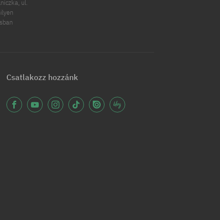
iczka, ul.
ilyen
ásban
Csatlakozz hozzánk