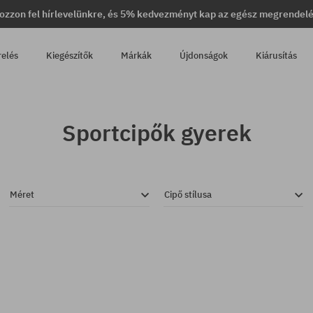
ozzon fel hírlevelünkre, és 5% kedvezményt kap az egész megrendel
relés
Kiegészítők
Márkák
Újdonságok
Kiárusítás
Sportcipők gyerek
Méret
Cipő stílusa