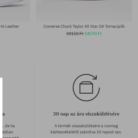
 Hi Leather
Converse Chuck Taylor All Star OX Tornacipők
30150 Ft
14570 Ft
cia
30 nap az áru viszaküldésére
ak, de ha
A termék visszaküldésére a csomag
uházban
kézhezvételétől számítva 30 napod van.