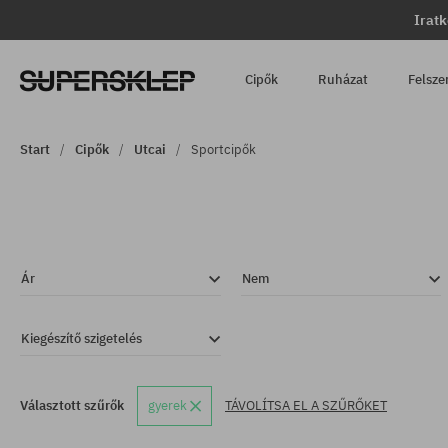
Iratk
Cipők
Ruházat
Felsze
Start
Cipők
Utcai
Sportcipők
Ár
Nem
Kiegészítő szigetelés
Választott szűrők
gyerek
TÁVOLÍTSA EL A SZŰRŐKET