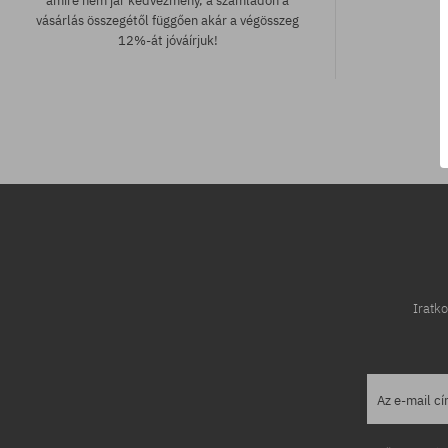
amire nem jár kedvezmény, a számládon a
vásárlás összegétől függően akár a végösszeg
12%-át jóváírjuk!
Elérhető méretek:
Elérhető mére
35; 36; 36.5; 37; 37.5; 38; 39; 39.5; 40; 41;
36; 36.5; 37; 
41.5; 42; 42.5; 43; 44; 44.5; 45; 46; 46.5
44; 44.5; 45; 
Iratko
Az e-mail c