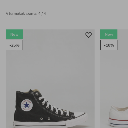
A termékek száma: 4 / 4
New
New
-25%
-18%