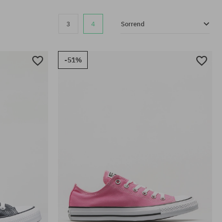
3
4
Sorrend
-51%