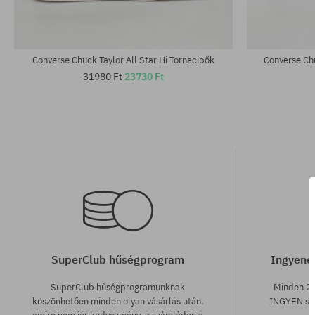
Converse Chuck Taylor All Star Hi Tornacipők
Converse Chu
31980 Ft
23730 Ft
SuperClub hűségprogram
Ingyenes
SuperClub hűségprogramunknak
Minden 25
köszönhetően minden olyan vásárlás után,
INGYEN szá