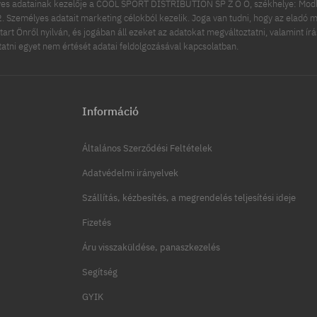
es adatainak kezelője a COOL SPORT DISTRIBUTION SP Z O O, székhelye: Modln
 Személyes adatait marketing célokból kezelik. Joga van tudni, hogy az eladó m
tart Önről nyilván, és jogában áll ezeket az adatokat megváltoztatni, valamint ír
ttatni egyet nem értését adatai feldolgozásával kapcsolatban.
Információ
Általános Szerződési Feltételek
Adatvédelmi irányelvek
Szállítás, kézbesítés, a megrendelés teljesítési ideje
Fizetés
Áru visszaküldése, panaszkezelés
Segítség
GYIK