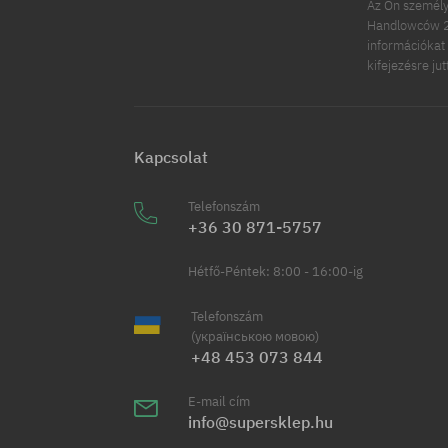
Az Ön személy
Handlowców 2.
információkat 
kifejezésre ju
Kapcsolat
Telefonszám
+36 30 871-5757
Hétfő-Péntek: 8:00 - 16:00-ig
Telefonszám
(українською мовою)
+48 453 073 844
E-mail cím
info@supersklep.hu