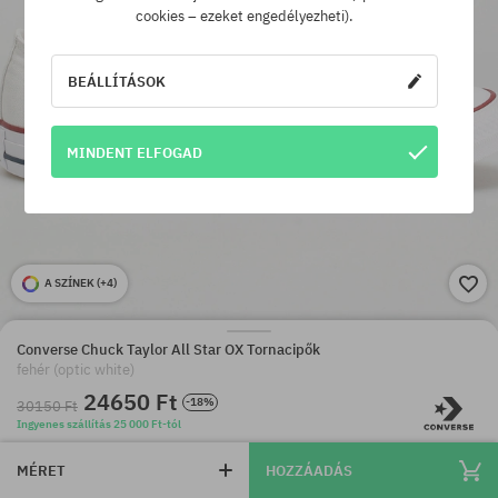
cookies – ezeket engedélyezheti).
BEÁLLÍTÁSOK
MINDENT ELFOGAD
A SZÍNEK (
+4
)
Converse Chuck Taylor All Star OX Tornacipők
fehér (optic white)
24650 Ft
-18%
30150 Ft
Ingyenes szállítás 25 000 Ft-tól
MÉRET
HOZZÁADÁS