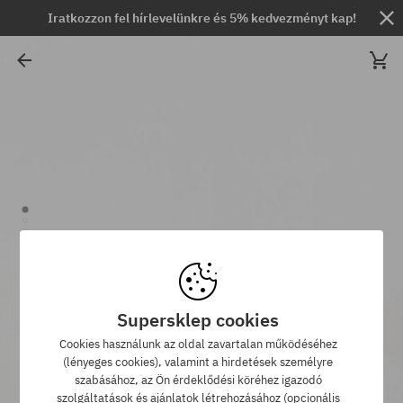
Iratkozzon fel hírlevelünkre és 5% kedvezményt kap!
Supersklep cookies
Cookies használunk az oldal zavartalan működéséhez
(lényeges cookies), valamint a hirdetések személyre
szabásához, az Ön érdeklődési köréhez igazodó
szolgáltatások és ajánlatok létrehozásához (opcionális