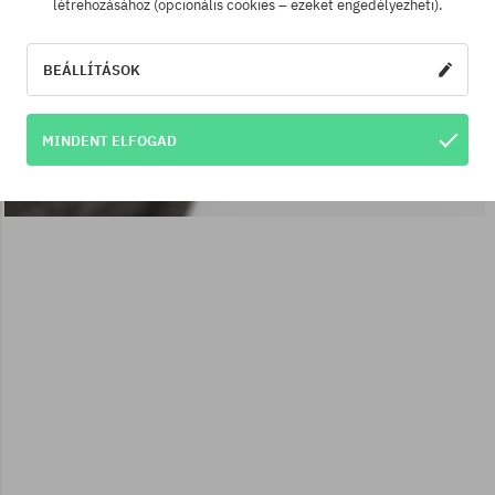
létrehozásához (opcionális cookies – ezeket engedélyezheti).
BEÁLLÍTÁSOK
MINDENT ELFOGAD