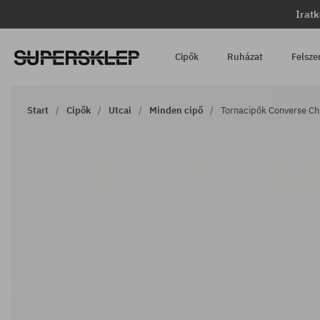
Iratk
Cipők
Ruházat
Felsze
Start
Cipők
Utcai
Minden cipő
Tornacipők Converse Ch