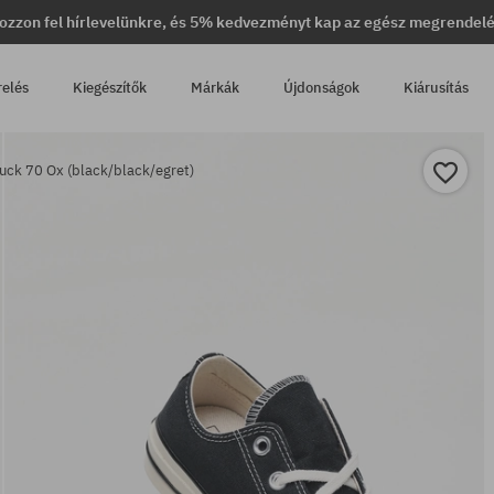
ozzon fel hírlevelünkre, és 5% kedvezményt kap az egész megrendel
relés
Kiegészítők
Márkák
Újdonságok
Kiárusítás
uck 70 Ox (black/black/egret)