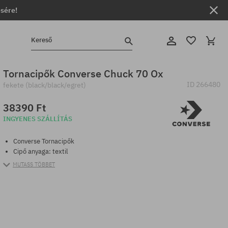
ésére!
Kereső
Tornacipők Converse Chuck 70 Ox
ID
266480
fekete (black/black/egret)
38390 Ft
INGYENES SZÁLLÍTÁS
Converse Tornacipők
Cipő anyaga: textil
MUTASS TÖBBET