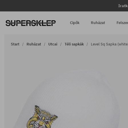
Iratk
Cipők
Ruházat
Felsze
Start
Ruházat
Utcai
Téli sapkák
Level Sq Sapka (white