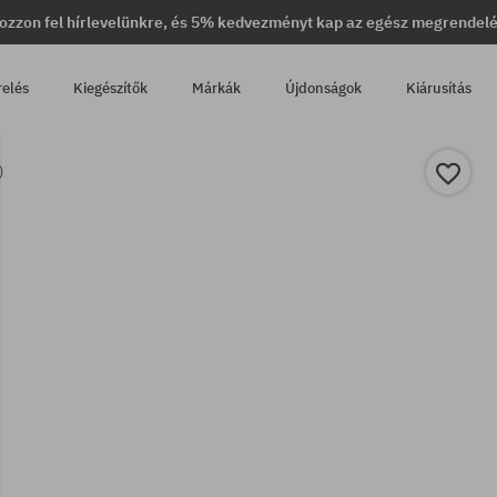
ozzon fel hírlevelünkre, és 5% kedvezményt kap az egész megrendel
relés
Kiegészítők
Márkák
Újdonságok
Kiárusítás
)