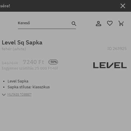
ésére!
Kereső
Level Sq Sapka
ID
263925
fehér (white)
7240 Ft
-50%
14570 Ft
Ingyenes szállítás 25 000 Ft-tól
Level Sapka
Sapka stílusa: klasszikus
MUTASS TÖBBET