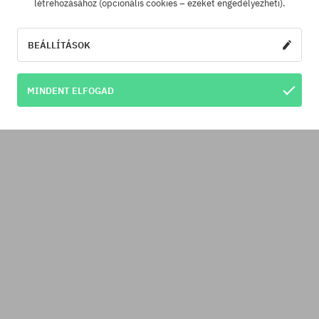
létrehozásához (opcionális cookies – ezeket engedélyezheti).
BEÁLLÍTÁSOK
MINDENT ELFOGAD