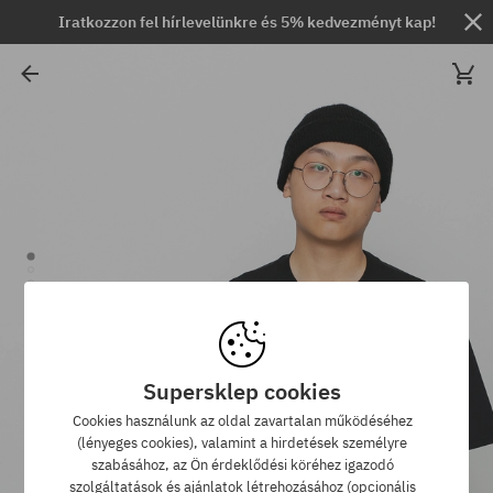
Iratkozzon fel hírlevelünkre és 5% kedvezményt kap!
Supersklep cookies
Cookies használunk az oldal zavartalan működéséhez
(lényeges cookies), valamint a hirdetések személyre
szabásához, az Ön érdeklődési köréhez igazodó
szolgáltatások és ajánlatok létrehozásához (opcionális