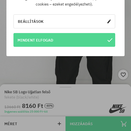
cookies – ezeket engedélyezheti).
BEÁLLÍTÁSOK
MINDENT ELFOGAD
Nike SB Logo Ujjatlan felső
fekete (black/white)
8160 Ft
-40%
13660 Ft
Ingyenes szállítás 25 000 Ft-tól
MÉRET
HOZZÁADÁS