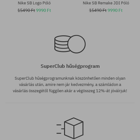
Nike SB Logo Póló
Nike SB Remake JDI Póló
15490 Ft
9990 Ft
15490 Ft
9990 Ft
Elérhető méretek:
Elérhető méretek:
XL
XL
SuperClub hűségprogram
SuperClub hűségprogramunknak köszönhetően minden olyan
vásárlás után, amire nem jár kedvezmény, a számládon a
vásárlás összegétől függően akár a végösszeg 12%-át jóváírjuk!