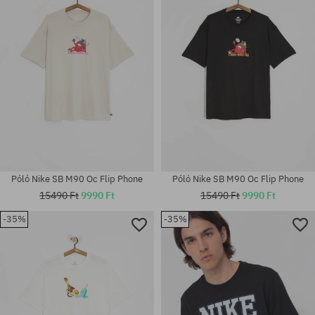
M; L; XL; XXL
M; L
Póló Nike SB M90 Oc Flip Phone
Póló Nike SB M90 Oc Flip Phone
15490 Ft
9990 Ft
15490 Ft
9990 Ft
-35%
-35%
Elérhető méretek:
Elérhető méretek:
S; M; L; XL
S; M