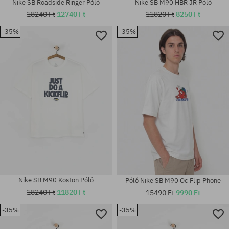
Nike SB Roadside Ringer Póló
Nike SB M90 HBR JR Póló
18240 Ft
12740 Ft
11820 Ft
8250 Ft
-35%
-35%
Elérhető méretek:
Elérhető méretek:
M; L; XL
S
Nike SB M90 Koston Póló
Póló Nike SB M90 Oc Flip Phone
18240 Ft
11820 Ft
15490 Ft
9990 Ft
-35%
-35%
Elérhető méretek:
Elérhető méretek: