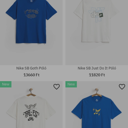
M; L; XL; XXL
M; L; XL; XXL
Nike SB Goth Póló
Nike SB Just Do It Póló
13660 Ft
11820 Ft
New
New
Elérhető méretek:
Elérhető méretek:
S; M; L; XL; XXL
M; L; XXL