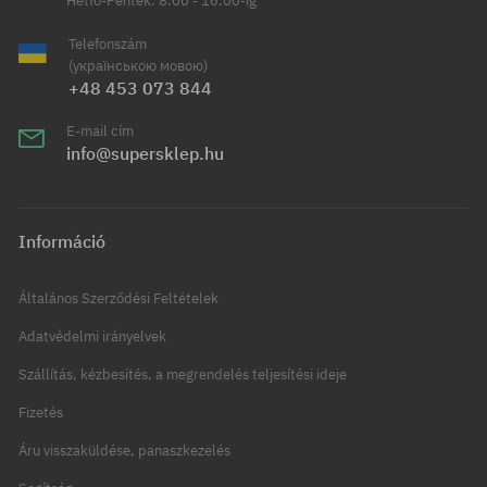
Hétfő-Péntek: 8:00 - 16:00-ig
Telefonszám
(українською мовою)
+48 453 073 844
E-mail cím
info@supersklep.hu
Információ
Általános Szerződési Feltételek
Adatvédelmi irányelvek
Szállítás, kézbesítés, a megrendelés teljesítési ideje
Fizetés
Áru visszaküldése, panaszkezelés