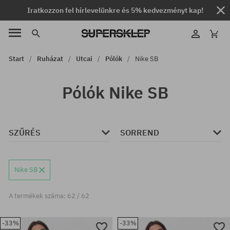
Iratkozzon fel hírlevelünkre és 5% kedvezményt kap!
Start
Ruházat
Utcai
Pólók
Nike SB
Pólók Nike SB
SZŰRÉS
SORREND
Nike SB
A termékek száma: 62 / 62
-33%
-33%