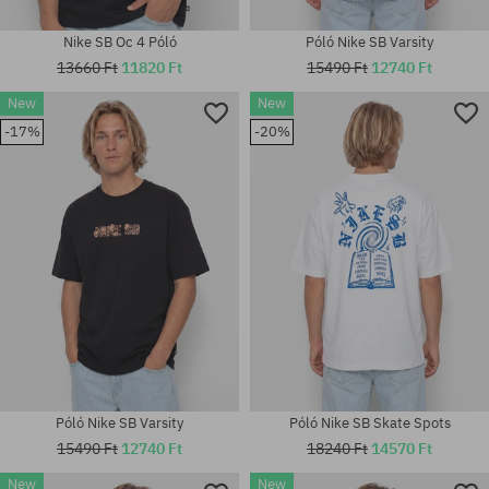
Nike SB Oc 4 Póló
Póló Nike SB Varsity
13660 Ft
11820 Ft
15490 Ft
12740 Ft
New
New
-17%
-20%
Elérhető méretek:
Elérhető méretek:
S; M; L; XL; XXL
S; M; L; XL; XXL
Póló Nike SB Varsity
Póló Nike SB Skate Spots
15490 Ft
12740 Ft
18240 Ft
14570 Ft
New
New