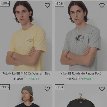
-35%
-30%
Elérhető méretek:
Elérhető méretek:
M
S; M; XL; XXL
Póló Nike SB M90 Oc Western Bee
Nike SB Roadside Ringer Póló
15490 Ft
9990 Ft
18240 Ft
12740 Ft
-33%
-35%
Elérhető méretek:
Elérhető méretek:
S
M