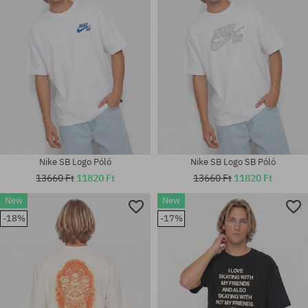
Nike SB Logo Póló
Nike SB Logo SB Póló
13660 Ft
11820 Ft
13660 Ft
11820 Ft
New
New
-18%
-17%
Elérhető méretek:
Elérhető méretek:
S
S; M; L