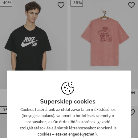
-40%
-35%
Elérhető méretek:
Elérhető méretek:
S; M; L; XL; XXL
S; M; L; XL; XXL
Nike SB Logo Póló
Póló Nike SB M90 Oc Western Bee
13660 Ft
8160 Ft
15490 Ft
9990 Ft
Supersklep cookies
Cookies használunk az oldal zavartalan működéséhez
-35%
-40%
(lényeges cookies), valamint a hirdetések személyre
Elérhető méretek:
Elérhető méretek:
szabásához, az Ön érdeklődési köréhez igazodó
S
M; L; XL
szolgáltatások és ajánlatok létrehozásához (opcionális
cookies – ezeket engedélyezheti).