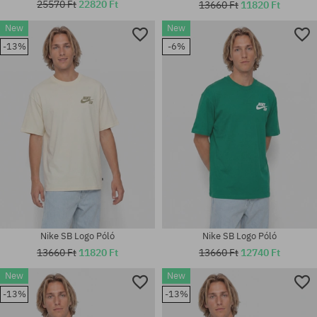
25570 Ft
22820 Ft
13660 Ft
11820 Ft
New
New
-13%
-6%
Elérhető méretek:
Elérhető méretek:
M; L; XL
M; L; XL
Nike SB Logo Póló
Nike SB Logo Póló
13660 Ft
11820 Ft
13660 Ft
12740 Ft
New
New
-13%
-13%
Elérhető méretek:
Elérhető méretek:
L; XL
S; M; XL; XXL