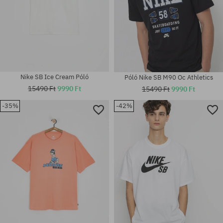
Nike SB Ice Cream Póló
Póló Nike SB M90 Oc Athletics
15490 Ft
9990 Ft
15490 Ft
9990 Ft
-35%
-42%
Elérhető méretek:
Elérhető méretek:
M; XL
M