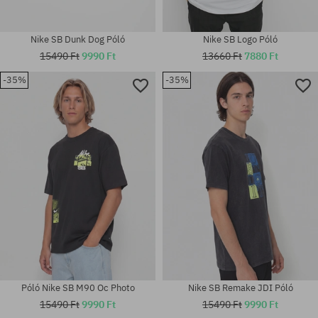
Nike SB Dunk Dog Póló
Nike SB Logo Póló
15490 Ft
9990 Ft
13660 Ft
7880 Ft
-35%
-35%
Elérhető méretek:
Elérhető méretek:
M
S; M; L; XL
Póló Nike SB M90 Oc Photo
Nike SB Remake JDI Póló
15490 Ft
9990 Ft
15490 Ft
9990 Ft