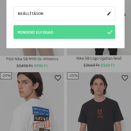
BEÁLLÍTÁSOK
MINDENT ELFOGAD
Nike SB Logo Ujjatlan felső
Póló Nike SB M90 Oc Athletics
13660 Ft
8160 Ft
15490 Ft
9990 Ft
-29%
-35%
Elérhető méretek:
Elérhető méretek:
S; M; L; XL
M