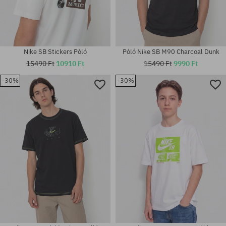
Nike SB Stickers Póló
Póló Nike SB M90 Charcoal Dunk
15490 Ft
10910 Ft
15490 Ft
9990 Ft
-30%
-30%
Elérhető méretek:
Elérhető méretek:
S; M
S; L; XL