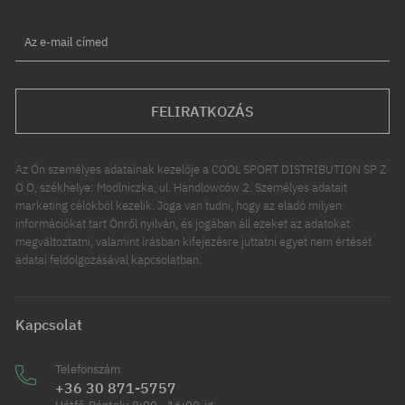
Az e-mail címed
FELIRATKOZÁS
Az Ön személyes adatainak kezelője a COOL SPORT DISTRIBUTION SP Z
O O, székhelye: Modlniczka, ul. Handlowców 2. Személyes adatait
marketing célokból kezelik. Joga van tudni, hogy az eladó milyen
információkat tart Önről nyilván, és jogában áll ezeket az adatokat
megváltoztatni, valamint írásban kifejezésre juttatni egyet nem értését
adatai feldolgozásával kapcsolatban.
Kapcsolat
Telefonszám
+36 30 871-5757