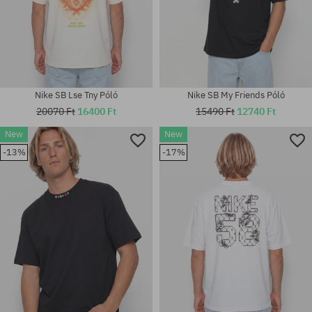
Nike SB Lse Tny Póló
Nike SB My Friends Póló
20070 Ft
16400 Ft
15490 Ft
12740 Ft
New
New
-13%
-17%
Elérhető méretek:
Elérhető méretek:
S; M; L; XL; XXL
S; M; L; XL