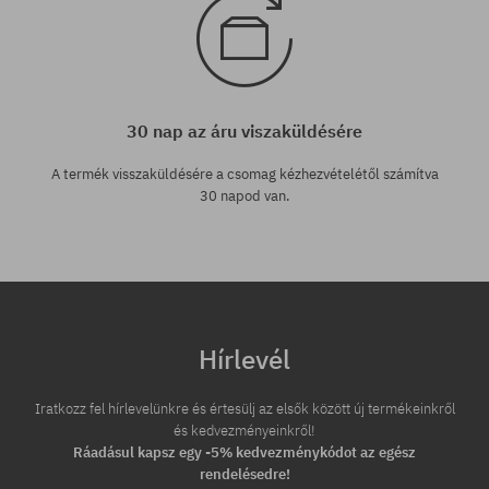
30 nap az áru viszaküldésére
A termék visszaküldésére a csomag kézhezvételétől számítva
30 napod van.
Hírlevél
Iratkozz fel hírlevelünkre és értesülj az elsők között új termékeinkről
és kedvezményeinkről!
Ráadásul kapsz egy -5% kedvezménykódot az egész
rendelésedre!