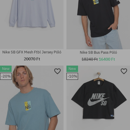
Nike SB GFX Mesh Ftbl Jersey Póló
Nike SB Bus Pass Póló
20070 Ft
18240 Ft
16400 Ft
New
New
-20%
-10%
Elérhető méretek:
Elérhető méretek:
S; XL
S; XXL