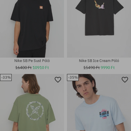
Nike SB Pe Sust Póló
Nike SB Ice Cream Póló
16400 Ft
10910 Ft
15490 Ft
9990 Ft
-33%
-35%
Elérhető méretek:
Elérhető méretek:
M
M; L; XL; XXL