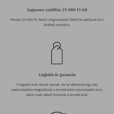
Elérhető méretek:
Elérhető méretek:
S
M
Ingyenes szállítás 25 000 Ft-tól
Minden 25 000 Ft. feletti megrendelést INGYEN szállítunk GLS
átvételi pontokra.
Legjobb ár garancia
A legjobb árak nálunk vannak, de ha véletlenül egy más
webáruházban megtalálnád a termékünket alacsonyabb áron,
akkor csak neked levisszük a termék árát!