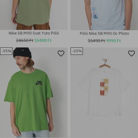
Nike SB M90 Sust Yuto Póló
Póló Nike SB M90 Oc Photo
24650 Ft
16400 Ft
15490 Ft
9990 Ft
-35%
-35%
Elérhető méretek:
Elérhető méretek:
S; M
M