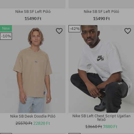
Nike SB SF Left Póló
Nike SB SF Left Póló
15490 Ft
15490 Ft
New
-42%
-10%
Elérhető méretek:
Elérhető méretek:
S; M; L; XL; XXL
M; L; XL
Nike SB Left Chest Script Ujjatlan
Nike SB Desk Doodle Póló
felső
25570 Ft
22820 Ft
13660 Ft
7880 Ft